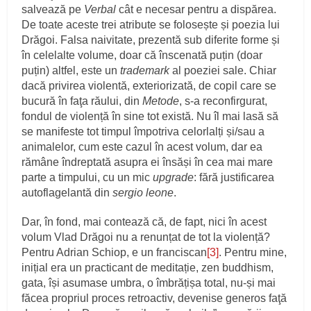
salvează pe
Verbal
cât e necesar pentru a dispărea.
De toate aceste trei atribute se folosește și poezia lui
Drăgoi. Falsa naivitate, prezentă sub diferite forme și
în celelalte volume, doar că înscenată puțin (doar
puțin) altfel, este un
trademark
al poeziei sale. Chiar
dacă privirea violentă, exteriorizată, de copil care se
bucură în faţa răului, din
Metode
, s-a reconfirgurat,
fondul de violență în sine tot există. Nu îl mai lasă să
se manifeste tot timpul împotriva celorlalți și/sau a
animalelor, cum este cazul în acest volum, dar ea
rămâne îndreptată asupra ei însăși în cea mai mare
parte a timpului, cu un mic
upgrade
: fără justificarea
autoflagelantă din
sergio leone
.
Dar, în fond, mai contează că, de fapt, nici în acest
volum Vlad Drăgoi nu a renunțat de tot la violență?
Pentru Adrian Schiop, e un franciscan
[3]
. Pentru mine,
inițial era un practicant de meditație, zen buddhism,
gata, își asumase umbra, o îmbrățișa total, nu-și mai
făcea propriul proces retroactiv, devenise generos faţă