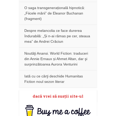
O saga transgenerațională hipnotică:
„Fiicele mării” de Eleanor Buchanan
(fragment)
Despre melancolia ce face durerea
îndurabilă: „Și n-ai rămas pe cer, steaua
mea” de Andrei Crăciun
Noutăţi Anansi. World Fiction: traduceri
din Annie Ernaux și Ahmet Altan, dar şi
surprinzătoarea Aurora Venturini
Iată cu ce cărţi deschide Humanitas
Fiction noul sezon literar
dacă vrei să susţii site-ul