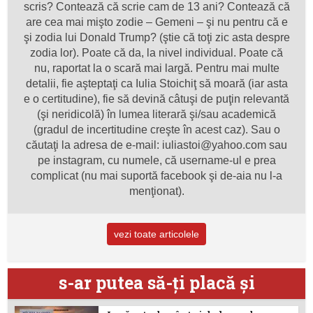
scris? Contează că scrie cam de 13 ani? Contează că
are cea mai mişto zodie – Gemeni – şi nu pentru că e
şi zodia lui Donald Trump? (ştie că toţi zic asta despre
zodia lor). Poate că da, la nivel individual. Poate că
nu, raportat la o scară mai largă. Pentru mai multe
detalii, fie aşteptaţi ca Iulia Stoichiţ să moară (iar asta
e o certitudine), fie să devină câtuşi de puţin relevantă
(şi neridicolă) în lumea literară şi/sau academică
(gradul de incertitudine creşte în acest caz). Sau o
căutaţi la adresa de e-mail: iuliastoi@yahoo.com sau
pe instagram, cu numele, că username-ul e prea
complicat (nu mai suportă facebook şi de-aia nu l-a
menţionat).
vezi toate articolele
s-ar putea să-ţi placă şi