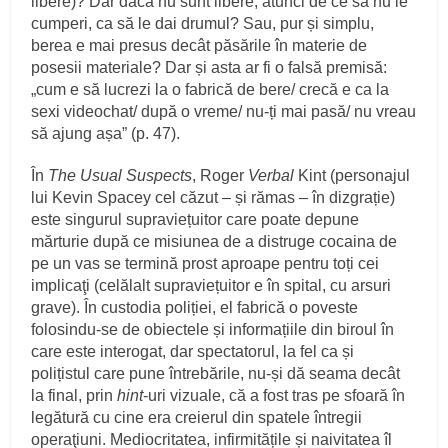
libere)? Dar dacă nu sunt libere, atunci de ce să nu le
cumperi, ca să le dai drumul? Sau, pur și simplu,
berea e mai presus decât păsările în materie de
posesii materiale? Dar și asta ar fi o falsă premisă:
„cum e să lucrezi la o fabrică de bere/ crecă e ca la
sexi videochat/ după o vreme/ nu-ți mai pasă/ nu vreau
să ajung așa” (p. 47).
În
The Usual Suspects
, Roger
Verbal
Kint (personajul
lui Kevin Spacey cel căzut – și rămas – în dizgrație)
este singurul supraviețuitor care poate depune
mărturie după ce misiunea de a distruge cocaina de
pe un vas se termină prost aproape pentru toți cei
implicaţi (celălalt supraviețuitor e în spital, cu arsuri
grave). În custodia poliției, el fabrică o poveste
folosindu-se de obiectele și informațiile din biroul în
care este interogat, dar spectatorul, la fel ca și
polițistul care pune întrebările, nu-și dă seama decât
la final, prin
hint
-uri vizuale, că a fost tras pe sfoară în
legătură cu cine era creierul din spatele întregii
operaţiuni. Mediocritatea, infirmitățile și naivitatea îl