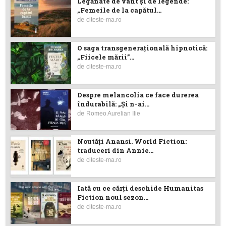
Legănate de vânt și de legende:
„Femeile de la capătul...
de
citeste-ma.ro
O saga transgenerațională hipnotică:
„Fiicele mării”...
de
citeste-ma.ro
Despre melancolia ce face durerea
îndurabilă: „Și n-ai...
de
Romeo Aurelian Ilie
Noutăţi Anansi. World Fiction:
traduceri din Annie...
de
citeste-ma.ro
Iată cu ce cărţi deschide Humanitas
Fiction noul sezon...
de
citeste-ma.ro