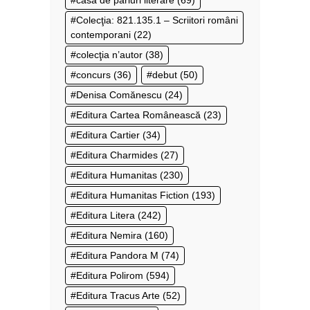
casa de pariuri literare
(69)
Colecţia: 821.135.1 – Scriitori români
contemporani
(22)
colecţia n’autor
(38)
concurs
(36)
debut
(50)
Denisa Comănescu
(24)
Editura Cartea Românească
(23)
Editura Cartier
(34)
Editura Charmides
(27)
Editura Humanitas
(230)
Editura Humanitas Fiction
(193)
Editura Litera
(242)
Editura Nemira
(160)
Editura Pandora M
(74)
Editura Polirom
(594)
Editura Tracus Arte
(52)