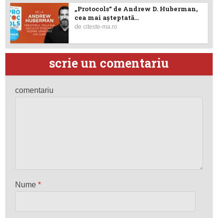
„Protocols“ de Andrew D. Huberman,
cea mai așteptată...
de
citeste-ma.ro
scrie un comentariu
comentariu
Nume
*