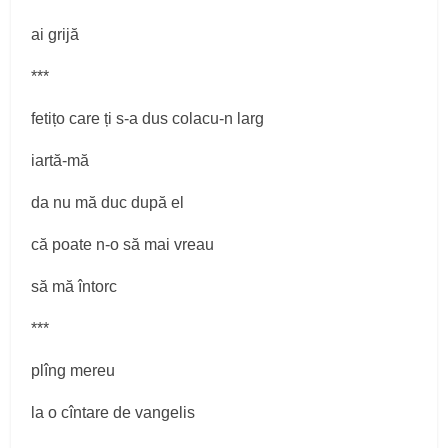
ai grijă
***
fetițo care ți s-a dus colacu-n larg
iartă-mă
da nu mă duc după el
că poate n-o să mai vreau
să mă întorc
***
plîng mereu
la o cîntare de vangelis