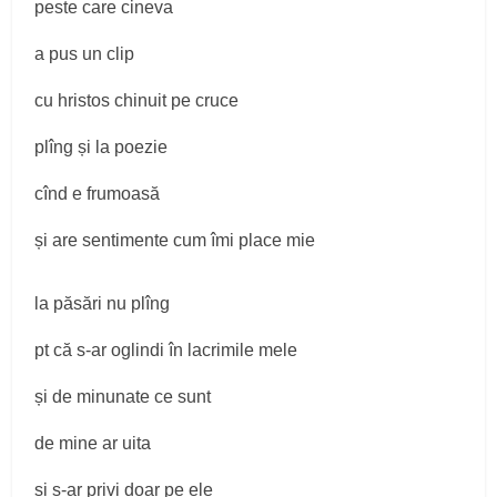
peste care cineva
a pus un clip
cu hristos chinuit pe cruce
plîng și la poezie
cînd e frumoasă
și are sentimente cum îmi place mie
la păsări nu plîng
pt că s-ar oglindi în lacrimile mele
și de minunate ce sunt
de mine ar uita
și s-ar privi doar pe ele