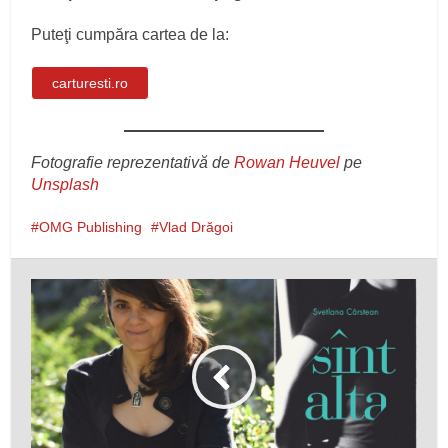
Puteţi cumpăra cartea de la:
carturesti.ro
Fotografie reprezentativă de
Rowan Heuvel
pe
Unsplash
OMG Publishing
Vlad Drăgoi