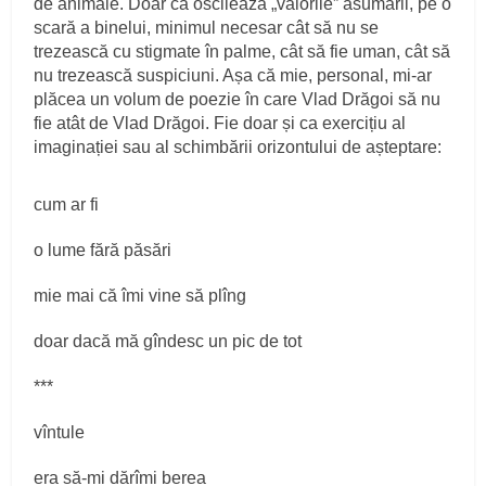
de animale. Doar că oscilează „valorile” asumării, pe o
scară a binelui, minimul necesar cât să nu se
trezească cu stigmate în palme, cât să fie uman, cât să
nu trezească suspiciuni. Așa că mie, personal, mi-ar
plăcea un volum de poezie în care Vlad Drăgoi să nu
fie atât de Vlad Drăgoi. Fie doar și ca exercițiu al
imaginației sau al schimbării orizontului de așteptare:
cum ar fi
o lume fără păsări
mie mai că îmi vine să plîng
doar dacă mă gîndesc un pic de tot
***
vîntule
era să-mi dărîmi berea