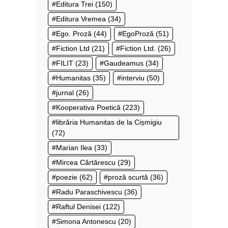
Editura Trei
(150)
Editura Vremea
(34)
Ego. Proză
(44)
EgoProză
(51)
Fiction Ltd
(21)
Fiction Ltd.
(26)
FILIT
(23)
Gaudeamus
(34)
Humanitas
(35)
interviu
(50)
jurnal
(26)
Kooperativa Poetică
(223)
librăria Humanitas de la Cișmigiu
(72)
Marian Ilea
(33)
Mircea Cărtărescu
(29)
poezie
(62)
proză scurtă
(36)
Radu Paraschivescu
(36)
Raftul Denisei
(122)
Simona Antonescu
(20)