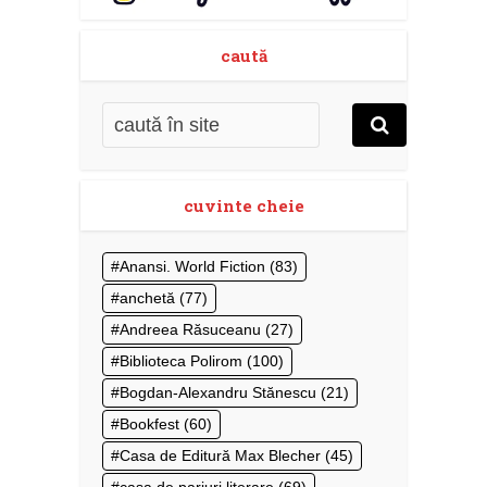
caută
cuvinte cheie
Anansi. World Fiction
(83)
anchetă
(77)
Andreea Răsuceanu
(27)
Biblioteca Polirom
(100)
Bogdan-Alexandru Stănescu
(21)
Bookfest
(60)
Casa de Editură Max Blecher
(45)