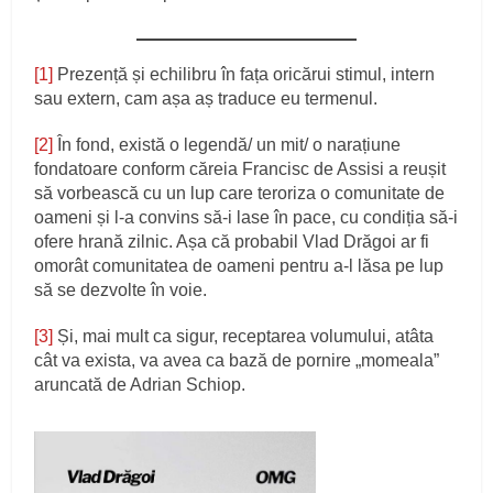
[1]
Prezență și echilibru în fața oricărui stimul, intern
sau extern, cam așa aș traduce eu termenul.
[2]
În fond, există o legendă/ un mit/ o narațiune
fondatoare conform căreia Francisc de Assisi a reușit
să vorbească cu un lup care teroriza o comunitate de
oameni și l-a convins să-i lase în pace, cu condiția să-i
ofere hrană zilnic. Așa că probabil Vlad Drăgoi ar fi
omorât comunitatea de oameni pentru a-l lăsa pe lup
să se dezvolte în voie.
[3]
Și, mai mult ca sigur, receptarea volumului, atâta
cât va exista, va avea ca bază de pornire „momeala”
aruncată de Adrian Schiop.