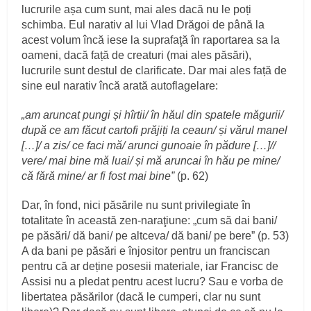
lucrurile așa cum sunt, mai ales dacă nu le poți
schimba. Eul narativ al lui Vlad Drăgoi de până la
acest volum încă iese la suprafaţă în raportarea sa la
oameni, dacă față de creaturi (mai ales păsări),
lucrurile sunt destul de clarificate. Dar mai ales față de
sine eul narativ încă arată autoflagelare:
„am aruncat pungi și hîrtii/ în hăul din spatele măgurii/
după ce am făcut cartofi prăjiți la ceaun/ și vărul manel
[…]/ a zis/ ce faci mă/ arunci gunoaie în pădure […]//
vere/ mai bine mă luai/ și mă aruncai în hău pe mine/
că fără mine/ ar fi fost mai bine”
(p. 62)
Dar, în fond, nici păsările nu sunt privilegiate în
totalitate în această zen-naraţiune: „cum să dai bani/
pe păsări/ dă bani/ pe altceva/ dă bani/ pe bere” (p. 53)
A da bani pe păsări e înjositor pentru un franciscan
pentru că ar deține posesii materiale, iar Francisc de
Assisi nu a pledat pentru acest lucru? Sau e vorba de
libertatea păsărilor (dacă le cumperi, clar nu sunt