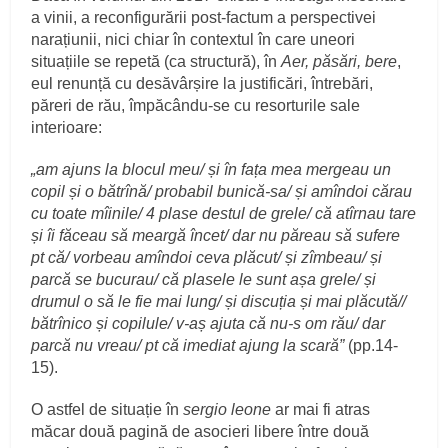
a vinii, a reconfigurării post-factum a perspectivei
narațiunii, nici chiar în contextul în care uneori
situațiile se repetă (ca structură), în
Aer, păsări, bere
,
eul renunță cu desăvârșire la justificări, întrebări,
păreri de rău, împăcându-se cu resorturile sale
interioare:
„am ajuns la blocul meu/ și în fața mea mergeau un
copil și o bătrînă/ probabil bunică-sa/ și amîndoi cărau
cu toate mîinile/ 4 plase destul de grele/ că atîrnau tare
și îi făceau să meargă încet/ dar nu păreau să sufere
pt că/ vorbeau amîndoi ceva plăcut/ și zîmbeau/ și
parcă se bucurau/ că plasele le sunt așa grele/ și
drumul o să le fie mai lung/ și discuția și mai plăcută//
bătrînico și copilule/ v-aș ajuta că nu-s om rău/ dar
parcă nu vreau/ pt că imediat ajung la scară”
(pp.14-
15).
O astfel de situație în
sergio leone
ar mai fi atras
măcar două pagină de asocieri libere între două