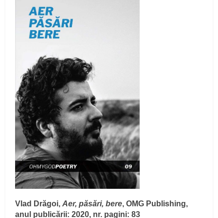
Vlad Drăgoi,
Aer, păsări, bere
, OMG Publishing,
anul publicării: 2020, nr. pagini: 83