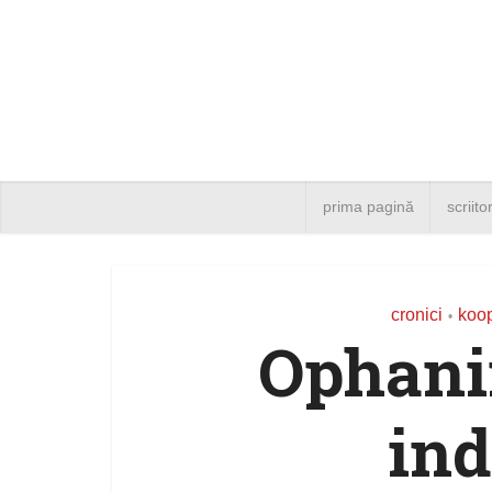
prima pagină
scriito
cronici
koop
•
Ophani
ind