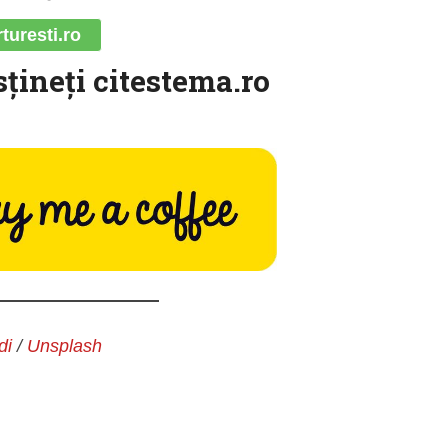
rturesti.ro
sţineţi citestema.ro
di
/
Unsplash