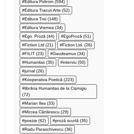
Editura Polirom
(594)
Editura Tracus Arte
(52)
Editura Trei
(148)
Editura Vremea
(34)
Ego. Proză
(44)
EgoProză
(51)
Fiction Ltd
(21)
Fiction Ltd.
(26)
FILIT
(23)
Gaudeamus
(34)
Humanitas
(35)
interviu
(50)
jurnal
(26)
Kooperativa Poetică
(223)
librăria Humanitas de la Cișmigiu
(72)
Marian Ilea
(33)
Mircea Cărtărescu
(29)
poezie
(62)
proză scurtă
(35)
Radu Paraschivescu
(36)