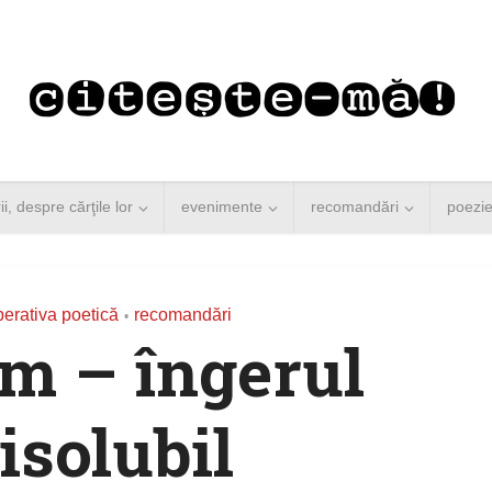
rii, despre cărţile lor
evenimente
recomandări
poezi
erativa poetică
recomandări
•
m – îngerul
isolubil