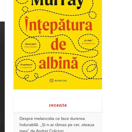
recente
Despre melancolia ce face durerea
îndurabilă: „Și n-ai rămas pe cer, steaua
mea” de Andrei Crăciun