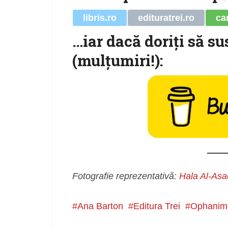
libris.ro
edituratrei.ro
ca
…iar dacă doriţi să su
(mulţumiri!):
Fotografie reprezentativă:
Hala Al-Asa
Ana Barton
Editura Trei
Ophanim