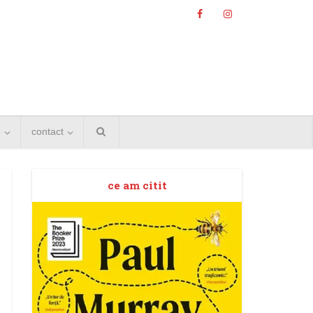
e
contact
ce am citit