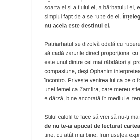
soarta ei și a fiului ei, a bărbatului ei,
simplul fapt de a se rupe de el.
Înțele
nu acela este destinul ei.
Patriarhatul se dizolvă odată cu ruper
să cadă zarurile direct proporțional cu
este unul dintre cei mai răbdători și p
compasiune, deși Ophanim interpreteaz
încontro. Privește venirea lui ca pe o 
unei femei ca Zamfira, care mereu știe
e dârză, bine ancorată în mediul ei tere
Stilul calofil te face să vrei să nu-ți mai
de nu te-ai apucat de lecturat cart
tine, cu atât mai bine, frumusețea expr