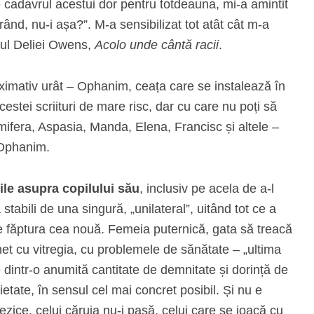
 cadavrul acestui dor pentru totdeauna, mi-a amintit
ând, nu-i așa?”. M-a sensibilizat tot atât cât m-a
nul Deliei Owens,
Acolo unde cântă racii
.
ximativ urât – Ophanim, ceața care se instalează în
cestei scriituri de mare risc, dar cu care nu poți să
ifera, Aspasia, Manda, Elena, Francisc și altele –
ui Ophanim.
ile asupra copilului său
, inclusiv pe acela de a-l
abili de una singură, „unilateral”, uitând tot ce a
 de făptura cea nouă. Femeia puternică, gata să treacă
chet cu vitregia, cu problemele de sănătate – „ultima
 dintr-o anumită cantitate de demnitate și dorință de
ietate, în sensul cel mai concret posibil. Și nu e
ezice, celui căruia nu-i pasă, celui care se joacă cu