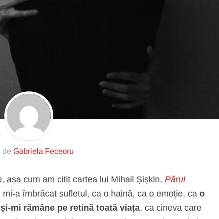
s de
Gabriela Feceoru
m
, așa cum am citit cartea lui Mihail Șișkin,
Părul
e mi-a îmbrăcat sufletul, ca o haină, ca o emoție, ca
o
 și-mi rămâne pe retină toată viața
, ca cineva care