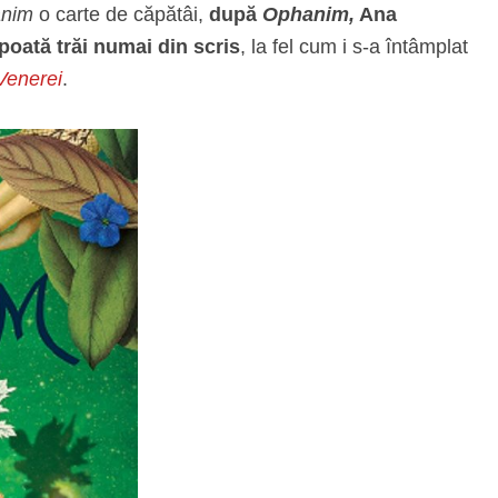
nim
o carte de căpătâi,
după
Ophanim,
Ana
poată trăi numai din scris
, la fel cum i s-a întâmplat
Venerei
.