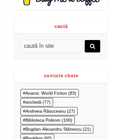
caută
cuvinte cheie
Anansi. World Fiction
(83)
anchetă
(77)
Andreea Răsuceanu
(27)
Biblioteca Polirom
(100)
Bogdan-Alexandru Stănescu
(21)
Bookfest
(60)