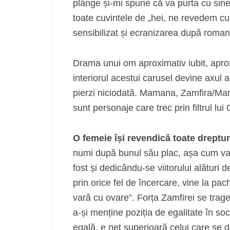
plânge și-mi spune că va purta cu sine
toate cuvintele de „hei, ne revedem cur
sensibilizat și ecranizarea după roma
Drama unui om aproximativ iubit, apro
interiorul acestui carusel devine axul a
pierzi niciodată. Mamana, Zamfira/Mam
sunt personaje care trec prin filtrul l
O femeie își revendică toate dreptur
numi după bunul său plac, așa cum va st
fost și dedicându-se viitorului alături
prin orice fel de încercare, vine la pa
vară cu ovare”. Forța Zamfirei se trage
a-și menține poziția de egalitate în soc
egală, e net superioară celui care se d