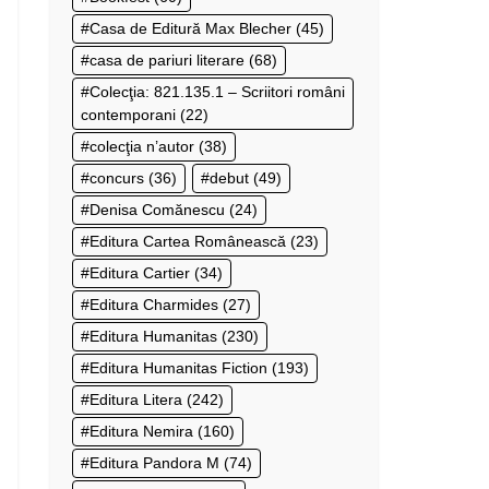
Casa de Editură Max Blecher
(45)
casa de pariuri literare
(68)
Colecţia: 821.135.1 – Scriitori români
contemporani
(22)
colecţia n’autor
(38)
concurs
(36)
debut
(49)
Denisa Comănescu
(24)
Editura Cartea Românească
(23)
Editura Cartier
(34)
Editura Charmides
(27)
Editura Humanitas
(230)
Editura Humanitas Fiction
(193)
Editura Litera
(242)
Editura Nemira
(160)
Editura Pandora M
(74)