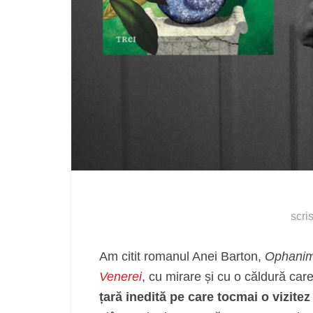
scri
Am citit romanul Anei Barton,
Ophani
Venerei
, cu mirare și cu o căldură car
țară inedită pe care tocmai o vizitez