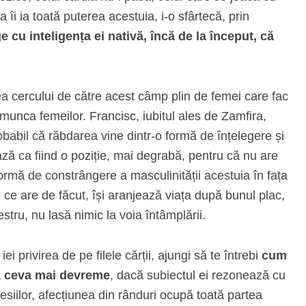
 ea îi ia toată puterea acestuia, i-o sfârtecă, prin
ge cu inteligența ei nativă, încă de la început, că
ea cercului de către acest câmp plin de femei care fac
 munca femeilor. Francisc, iubitul ales de Zamfira,
robabil că răbdarea vine dintr-o formă de înțelegere și
ă ca fiind o poziție, mai degrabă, pentru că nu are
formă de constrângere a masculinității acestuia în fața
 ce are de făcut, își aranjează viața după bunul plac,
stru, nu lasă nimic la voia întâmplării.
 iei privirea de pe filele cărții, ajungi să te întrebi
cum
ea ceva mai devreme
, dacă subiectul ei rezonează cu
esiilor, afecțiunea din rânduri ocupă toată partea