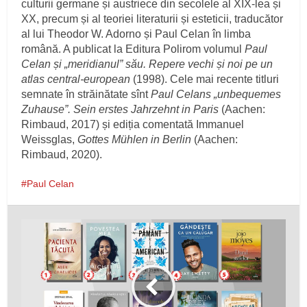
culturii germane și austriece din secolele al XIX-lea și
XX, precum și al teoriei literaturii și esteticii, traducător
al lui Theodor W. Adorno și Paul Celan în limba
română. A publicat la Editura Polirom volumul
Paul
Celan și „meridianul” său. Repere vechi și
noi pe un
atlas central-european
(1998). Cele mai recente titluri
semnate în străinătate sînt
Paul Celans „unbequemes
Zuhause”. Sein erstes Jahrzehnt
in Paris
(Aachen:
Rimbaud, 2017) și ediția comentată Immanuel
Weissglas,
Gottes Mühlen in Berlin
(Aachen:
Rimbaud, 2020).
Paul Celan