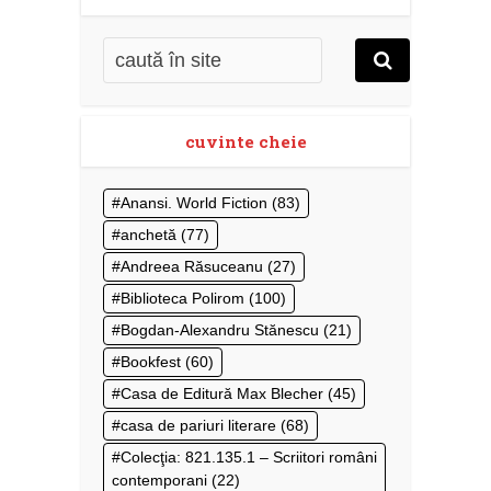
cuvinte cheie
Anansi. World Fiction
(83)
anchetă
(77)
Andreea Răsuceanu
(27)
Biblioteca Polirom
(100)
Bogdan-Alexandru Stănescu
(21)
Bookfest
(60)
Casa de Editură Max Blecher
(45)
casa de pariuri literare
(68)
Colecţia: 821.135.1 – Scriitori români
contemporani
(22)