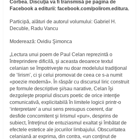
Corbea. Discuţia va fi transmisă pe pagina de
Facebook a editurii: facebook.com/polirom.editura.
Participă, alături de autorul volumului: Gabriel H.
Decuble, Radu Vancu
Moderează: Ovidiu Şimonca
„Lectura unui poem de Paul Celan reprezintă o
întreprindere dificilă, şi aceasta deoarece textul
celanian se împotriveşte nu doar modelului tradiţional
de ‘lirism’, ci şi celui promovat de ceea ce s-a numit
«poezie modernă». În răspăr cu discursul liric construit
pe formule descriptive şi/sau narative, Celan îşi
dezgoleşte propriul discurs poetic de orice intenţie
comunicativă, explicitabilă în limitele logicii printr-o
‘interpretare’ a unui sens presupus coerent, dar
desfide concomitent şi lirismul «pur», desprins de
subiect, întreţinut de entuziasmul exaltat şi îmbătat de
efectele estetice ale jocurilor limbajului. Obscuritatea
celaniană ar exprima, din contra, «un conţinut de