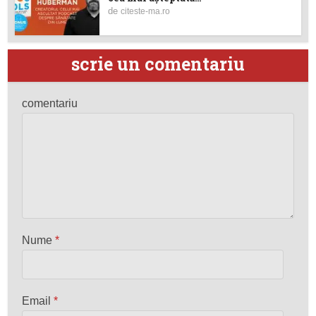
de
citeste-ma.ro
scrie un comentariu
comentariu
Nume
*
Email
*