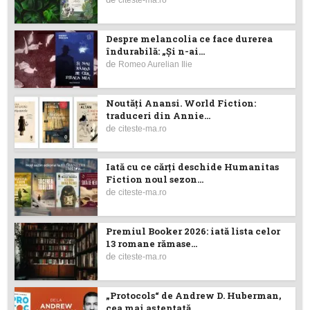
citeste-ma.ro
Despre melancolia ce face durerea
îndurabilă: „Și n-ai...
de
Romeo Aurelian Ilie
Noutăţi Anansi. World Fiction:
traduceri din Annie...
de
citeste-ma.ro
Iată cu ce cărţi deschide Humanitas
Fiction noul sezon...
de
citeste-ma.ro
Premiul Booker 2026: iată lista celor
13 romane rămase...
de
citeste-ma.ro
„Protocols“ de Andrew D. Huberman,
cea mai așteptată...