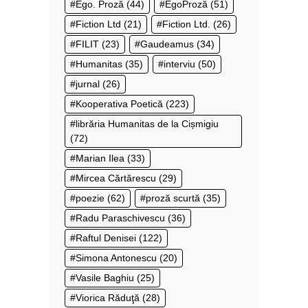
Ego. Proză
(44)
EgoProză
(51)
Fiction Ltd
(21)
Fiction Ltd.
(26)
FILIT
(23)
Gaudeamus
(34)
Humanitas
(35)
interviu
(50)
jurnal
(26)
Kooperativa Poetică
(223)
librăria Humanitas de la Cișmigiu
(72)
Marian Ilea
(33)
Mircea Cărtărescu
(29)
poezie
(62)
proză scurtă
(35)
Radu Paraschivescu
(36)
Raftul Denisei
(122)
Simona Antonescu
(20)
Vasile Baghiu
(25)
Viorica Răduţă
(28)