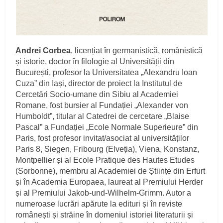
Andrei Corbea
, licențiat în germanistică, românistică
și istorie, doctor în filologie al Universității din
București, profesor la Universitatea „Alexandru Ioan
Cuza” din Iași, director de proiect la Institutul de
Cercetări Socio-umane din Sibiu al Academiei
Romane, fost bursier al Fundației „Alexander von
Humboldt”, titular al Catedrei de cercetare „Blaise
Pascal” a Fundației „Ecole Normale Superieure” din
Paris, fost profesor invitat/asociat al universităților
Paris 8, Siegen, Fribourg (Elveția), Viena, Konstanz,
Montpellier și al Ecole Pratique des Hautes Etudes
(Sorbonne), membru al Academiei de Științe din Erfurt
și în Academia Europaea, laureat al Premiului Herder
și al Premiului Jakob-und-Wilhelm-Grimm. Autor a
numeroase lucrări apărute la edituri și în reviste
românești și străine în domeniul istoriei literaturii și