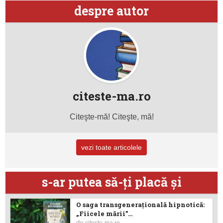
despre autor
citeste-ma.ro
Citeşte-mă! Citeşte, mă!
vezi toate articolele
s-ar putea să-ţi placă şi
O saga transgenerațională hipnotică:
„Fiicele mării”...
de