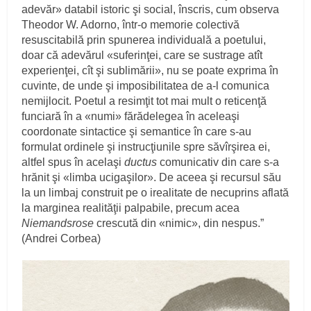
adevăr» databil istoric şi social, înscris, cum observa
Theodor W. Adorno, într-o memorie colectivă
resuscitabilă prin spunerea individuală a poetului,
doar că adevărul «suferinţei, care se sustrage atît
experienţei, cît şi sublimării», nu se poate exprima în
cuvinte, de unde şi imposibilitatea de a-l comunica
nemijlocit. Poetul a resimţit tot mai mult o reticenţă
funciară în a «numi» fărădelegea în aceleaşi
coordonate sintactice şi semantice în care s-au
formulat ordinele şi instrucţiunile spre săvîrşirea ei,
altfel spus în acelaşi
ductus
comunicativ din care s-a
hrănit şi «limba ucigaşilor». De aceea şi recursul său
la un limbaj construit pe o irealitate de necuprins aflată
la marginea realităţii palpabile, precum acea
Niemandsrose
crescută din «nimic», din nespus.”
(Andrei Corbea)