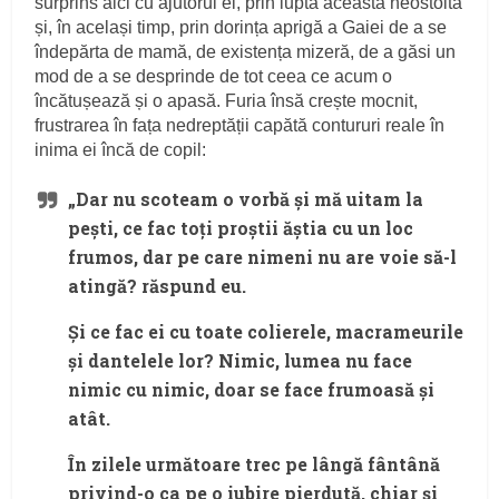
surprins aici cu ajutorul ei, prin lupta aceasta neostoită
și, în același timp, prin dorința aprigă a Gaiei de a se
îndepărta de mamă, de existența mizeră, de a găsi un
mod de a se desprinde de tot ceea ce acum o
încătușează și o apasă. Furia însă crește mocnit,
frustrarea în fața nedreptății capătă contururi reale în
inima ei încă de copil:
„Dar nu scoteam o vorbă și mă uitam la
pești, ce fac toți proștii ăștia cu un loc
frumos, dar pe care nimeni nu are voie să-l
atingă? răspund eu.
Și ce fac ei cu toate colierele, macrameurile
și dantelele lor? Nimic, lumea nu face
nimic cu nimic, doar se face frumoasă și
atât.
În zilele următoare trec pe lângă fântână
privind-o ca pe o iubire pierdută, chiar și