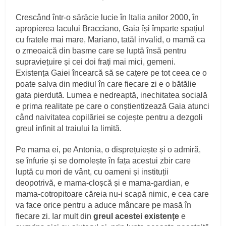
Crescând într-o sărăcie lucie în Italia anilor 2000, în
apropierea lacului Bracciano, Gaia își împarte spațiul
cu fratele mai mare, Mariano, tatăl invalid, o mamă ca
o zmeoaică din basme care se luptă însă pentru
supraviețuire și cei doi frați mai mici, gemeni.
Existența Gaiei încearcă să se cațere pe tot ceea ce o
poate salva din mediul în care fiecare zi e o bătălie
gata pierdută. Lumea e nedreaptă, inechitatea socială
e prima realitate pe care o conștientizează Gaia atunci
când naivitatea copilăriei se cojește pentru a dezgoli
greul infinit al traiului la limită.
Pe mama ei, pe Antonia, o disprețuiește și o admiră,
se înfurie și se domolește în fața acestui zbir care
luptă cu mori de vânt, cu oameni și instituții
deopotrivă, e mama-cloșcă și e mama-gardian, e
mama-cotropitoare căreia nu-i scapă nimic, e cea care
va face orice pentru a aduce mâncare pe masă în
fiecare zi. Iar mult din
greul acestei existențe
e