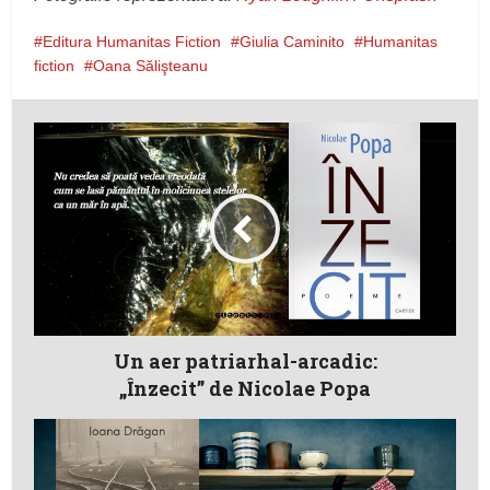
Editura Humanitas Fiction
Giulia Caminito
Humanitas
fiction
Oana Sălişteanu
Un aer patriarhal-arcadic:
„Înzecit” de Nicolae Popa