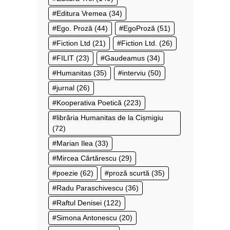
Editura Vremea
(34)
Ego. Proză
(44)
EgoProză
(51)
Fiction Ltd
(21)
Fiction Ltd.
(26)
FILIT
(23)
Gaudeamus
(34)
Humanitas
(35)
interviu
(50)
jurnal
(26)
Kooperativa Poetică
(223)
librăria Humanitas de la Cișmigiu
(72)
Marian Ilea
(33)
Mircea Cărtărescu
(29)
poezie
(62)
proză scurtă
(35)
Radu Paraschivescu
(36)
Raftul Denisei
(122)
Simona Antonescu
(20)