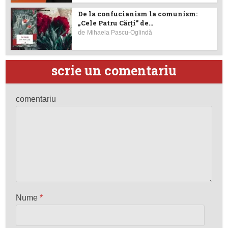
De la confucianism la comunism:
„Cele Patru Cărți” de...
de
Mihaela Pascu-Oglindă
scrie un comentariu
comentariu
Nume
*