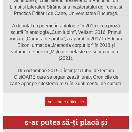
Scriitoare şi critic literar, absolventă a Facultăţii de
Limbi și Literaturi Străine și a masteratului de Teoria și
Practica Editării de Carte, Universitatea București.
A debutat cu poeme în antologie în 2015 și cu proză
scurtă în antologia „Cum iubim”, Vellant, 2016. Primul
roman, „Camera de probă”, a apărut în 2017 la Editura
Eikon, urmat de „Memoria corpurilor” în 2018 și
volumul de poezii „Mijloace nefaste de supraviețuire”
(2021).
Din octombrie 2019 a înființat clubul de lectură
CititOARE care se organizează lunar. Cronicile de
carte apar pe citestema.ro și în Suplimentul de cultură.
vezi toate articolele
s-ar putea să-ţi placă şi