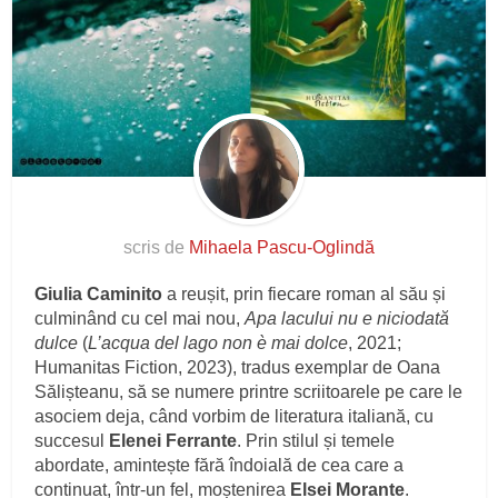
scris de
Mihaela Pascu-Oglindă
Giulia Caminito
a reușit, prin fiecare roman al său și
culminând cu cel mai nou,
Apa lacului nu e niciodată
dulce
(
L’acqua del lago non è mai dolce
, 2021;
Humanitas Fiction, 2023), tradus exemplar de Oana
Sălișteanu, să se numere printre scriitoarele pe care le
asociem deja, când vorbim de literatura italiană, cu
succesul
Elenei Ferrante
. Prin stilul și temele
abordate, amintește fără îndoială de cea care a
continuat, într-un fel, moștenirea
Elsei Morante
.