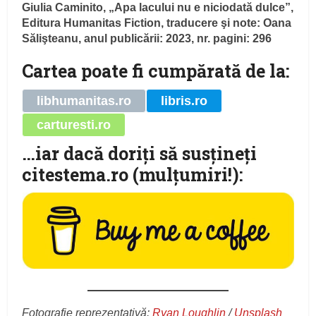
Giulia Caminito, „Apa lacului nu e niciodată dulce”,
Editura Humanitas Fiction, traducere şi note: Oana
Sălişteanu, anul publicării: 2023, nr. pagini: 296
Cartea poate fi cumpărată de la:
libhumanitas.ro
libris.ro
carturesti.ro
…iar dacă doriţi să susţineţi
citestema.ro (mulţumiri!):
Fotografie reprezentativă:
Ryan Loughlin
/
Unsplash