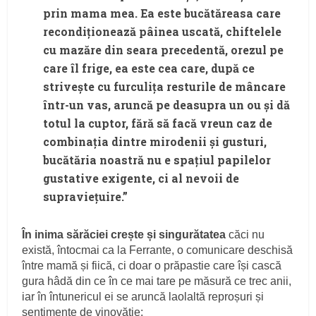
prin mama mea. Ea este bucătăreasa care
recondiționează pâinea uscată, chiftelele
cu mazăre din seara precedentă, orezul pe
care îl frige, ea este cea care, după ce
strivește cu furculița resturile de mâncare
într-un vas, aruncă pe deasupra un ou și dă
totul la cuptor, fără să facă vreun caz de
combinația dintre mirodenii și gusturi,
bucătăria noastră nu e spațiul papilelor
gustative exigente, ci al nevoii de
supraviețuire.”
În inima sărăciei crește și singurătatea
căci nu
există, întocmai ca la Ferrante, o comunicare deschisă
între mamă și fiică, ci doar o prăpastie care își cască
gura hâdă din ce în ce mai tare pe măsură ce trec anii,
iar în întunericul ei se aruncă laolaltă reproșuri și
sentimente de vinovăție: