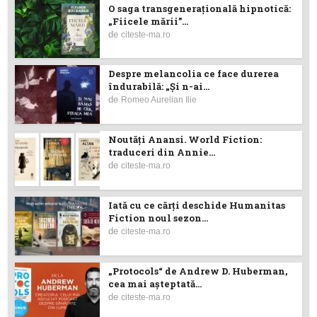
O saga transgenerațională hipnotică:
„Fiicele mării”...
de
citeste-ma.ro
Despre melancolia ce face durerea
îndurabilă: „Și n-ai...
de
Romeo Aurelian Ilie
Noutăţi Anansi. World Fiction:
traduceri din Annie...
de
citeste-ma.ro
Iată cu ce cărţi deschide Humanitas
Fiction noul sezon...
de
citeste-ma.ro
„Protocols“ de Andrew D. Huberman,
cea mai așteptată...
de
citeste-ma.ro