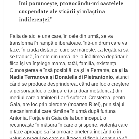
îmi poruncește, provocându-mi castelele
suspendate ale visării și mlaștina
indiferenței.”
Falia de aici e una care, în cele din urmă, se va
transforma în rampă eliberatoare, într-un drum care va
face, în ciuda distanței care se mărește, ca legătura să
se traducă, în cele din urmă, de la înălțimea depărtării:
fiica își va înțelege mama, tatăl, familia, existența.
Cunoașterea e însă posibilă, ca și la Ferrante,
ca și la
Nadia Terranova și Donatella di Pietrantonio
, atunci
când se produce desprinderea, când are loc o creștere
a personajului, o extirpare (aici doar metaforică) din
mediul care altminteri l-ar fi sufocat. Creșterea, pentru
Gaia, are loc prin pierdere (moartea Ritei), prin siajul
mecanismului care rămâne în urmă după furtuna
Antonia. Forța e în Gaia de la bun început, o
recunoaște în măsura în care o și sperie, violența care
o face aproape să își omoare prietena înecând-o în
valuri e pragul pe care nu îl trece și finalul continuă să