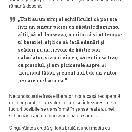
rămână deschis:
„Unii au un simț al echilibrului că pot sta
într-un singur picior ca păsările flamingo,
alții, când dansează, au ritm și simt tempo-
ul bateriei, alții ca să facă adunări și
scăderi nu au nevoie de hârtie sau
calculator, și apoi vin eu, care știu să trag
cu pistolul, și am picioarele aspre, și
treningul lălâu, și capul golit de un viitor
pe care nu-l cunosc.”
Necunoscutul e însă eliberator, noua casă recuperată,
noile reparații și un viitor în care se întrezăresc deja
lucruri posibile se transformă în șansa reală a unei
schimbări care nu mai seamănă cu sărăcia.
Singurătatea crudă și forța brută a unui mediu cu