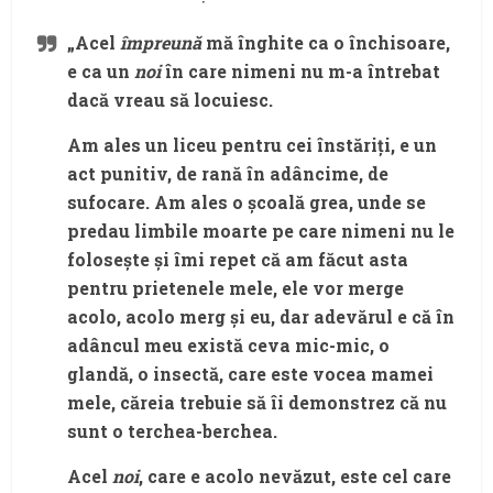
„Acel
împreună
mă înghite ca o închisoare,
e ca un
noi
în care nimeni nu m-a întrebat
dacă vreau să locuiesc.
Am ales un liceu pentru cei înstăriți, e un
act punitiv, de rană în adâncime, de
sufocare. Am ales o școală grea, unde se
predau limbile moarte pe care nimeni nu le
folosește și îmi repet că am făcut asta
pentru prietenele mele, ele vor merge
acolo, acolo merg și eu, dar adevărul e că în
adâncul meu există ceva mic-mic, o
glandă, o insectă, care este vocea mamei
mele, căreia trebuie să îi demonstrez că nu
sunt o terchea-berchea.
Acel
noi
, care e acolo nevăzut, este cel care