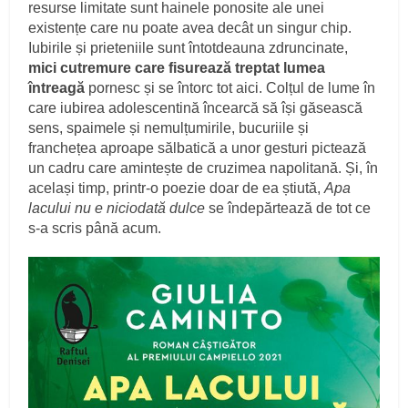
resurse limitate sunt hainele ponosite ale unei
existențe care nu poate avea decât un singur chip.
Iubirile și prieteniile sunt întotdeauna zdruncinate,
mici cutremure care fisurează treptat lumea
întreagă
pornesc și se întorc tot aici. Colțul de lume în
care iubirea adolescentină încearcă să își găsească
sens, spaimele și nemulțumirile, bucuriile și
franchețea aproape sălbatică a unor gesturi pictează
un cadru care amintește de cruzimea napolitană. Și, în
același timp, printr-o poezie doar de ea știută,
Apa
lacului nu e niciodată dulce
se îndepărtează de tot ce
s-a scris până acum.