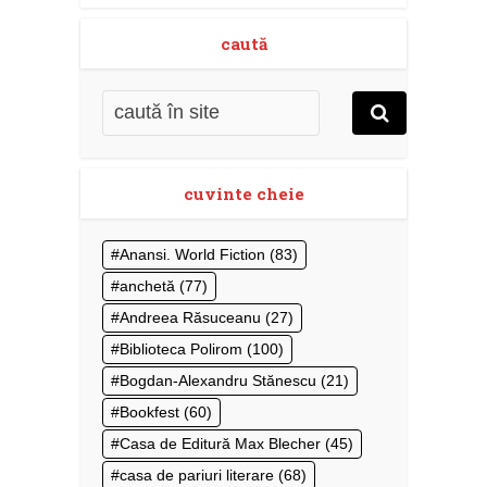
caută
cuvinte cheie
Anansi. World Fiction
(83)
anchetă
(77)
Andreea Răsuceanu
(27)
Biblioteca Polirom
(100)
Bogdan-Alexandru Stănescu
(21)
Bookfest
(60)
Casa de Editură Max Blecher
(45)
casa de pariuri literare
(68)