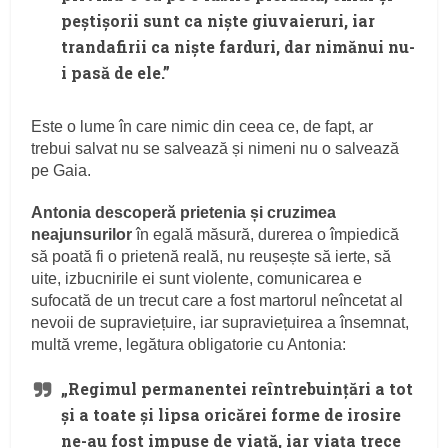
peștișorii sunt ca niște giuvaieruri, iar
trandafirii ca niște farduri, dar nimănui nu-
i pasă de ele.”
Este o lume în care nimic din ceea ce, de fapt, ar
trebui salvat nu se salvează și nimeni nu o salvează
pe Gaia.
Antonia descoperă prietenia și cruzimea
neajunsurilor
în egală măsură, durerea o împiedică
să poată fi o prietenă reală, nu reușește să ierte, să
uite, izbucnirile ei sunt violente, comunicarea e
sufocată de un trecut care a fost martorul neîncetat al
nevoii de supraviețuire, iar supraviețuirea a însemnat,
multă vreme, legătura obligatorie cu Antonia:
„Regimul permanentei reîntrebuințări a tot
și a toate și lipsa oricărei forme de irosire
ne-au fost impuse de viață, iar viața trece