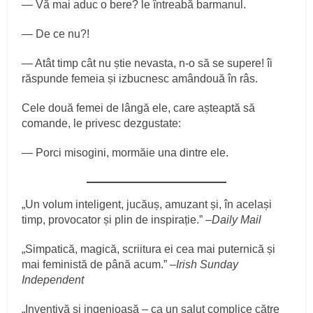
― Vă mai aduc o bere? le întreabă barmanul.
― De ce nu?!
― Atât timp cât nu știe nevasta, n-o să se supere! îi
răspunde femeia și izbucnesc amândouă în râs.
Cele două femei de lângă ele, care așteaptă să
comande, le privesc dezgustate:
― Porci misogini, mormăie una dintre ele.
„Un volum inteligent, jucăuș, amuzant și, în același
timp, provocator și plin de inspirație.” –
Daily Mail
„Simpatică, magică, scriitura ei cea mai puternică și
mai feministă de până acum.” –
Irish Sunday
Independent
„Inventivă și ingenioasă – ca un
salut
complice
către