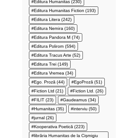
Editura Humanitas
(230)
Editura Humanitas Fiction
(193)
Editura Litera
(242)
Editura Nemira
(160)
Editura Pandora M
(74)
Editura Polirom
(594)
Editura Tracus Arte
(52)
Editura Trei
(149)
Editura Vremea
(34)
Ego. Proză
(44)
EgoProză
(51)
Fiction Ltd
(21)
Fiction Ltd.
(26)
FILIT
(23)
Gaudeamus
(34)
Humanitas
(35)
interviu
(50)
jurnal
(26)
Kooperativa Poetică
(223)
librăria Humanitas de la Cișmigiu