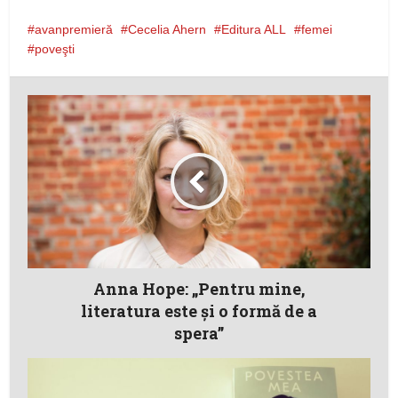
avanpremieră
Cecelia Ahern
Editura ALL
femei
poveşti
Anna Hope: „Pentru mine,
literatura este şi o formă de a
spera”