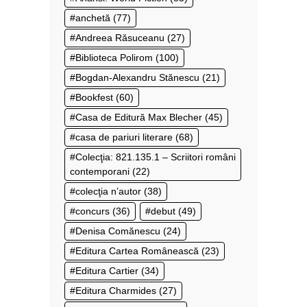
anchetă
(77)
Andreea Răsuceanu
(27)
Biblioteca Polirom
(100)
Bogdan-Alexandru Stănescu
(21)
Bookfest
(60)
Casa de Editură Max Blecher
(45)
casa de pariuri literare
(68)
Colecţia: 821.135.1 – Scriitori români
contemporani
(22)
colecţia n’autor
(38)
concurs
(36)
debut
(49)
Denisa Comănescu
(24)
Editura Cartea Românească
(23)
Editura Cartier
(34)
Editura Charmides
(27)