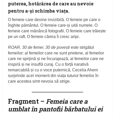
puterea, hotărârea de care au nevoie
pentru a-și schimba viața.
O femeie care devine invizibilă. O femeie pe care o
înghite pământul. O femeie care-și uită numele. O
femeie care mănâncă fotografii. O femeie care trăiește
pe un raft. O femeie căreia îi cresc aripi.
ROAR. 30 de femei. 30 de povești
este strigătul
femeilor: al femeilor care ne sunt prietene, al femeilor
care ne sprijină și ne încurajează, al femeilor care ne
inspiră și ne insuflă curaj. Cu o forță narativă
remarcabilă și cu o voce puternică, Cecelia Ahern
surprinde acel moment din viața tuturor femeilor în
care acestea simt nevoia
să strige
.
Fragment –
Femeia care a
umblat în pantofii bărbatului ei