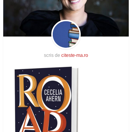
scris de
citeste-ma.ro