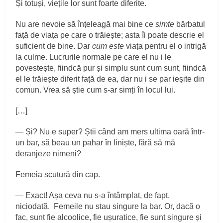
Și totuși, viețile lor sunt foarte diferite.
Nu are nevoie să înțeleagă mai bine ce
simte
bărbatul
față de viața pe care o trăiește; asta îi poate descrie el
suficient de bine. Dar
cum este
viața pentru el o intrigă
la culme. Lucrurile normale pe care el nu i le
povestește, fiindcă pur și simplu sunt cum sunt, fiindcă
el le trăiește diferit față de ea, dar nu i se par ieșite din
comun. Vrea să știe cum s-ar simți în locul lui.
[…]
― Și? Nu e super? Știi când am mers ultima oară într-
un bar, să beau un pahar în liniște, fără să mă
deranjeze nimeni?
Femeia scutură din cap.
― Exact! Așa ceva nu s-a întâmplat, de fapt,
niciodată. Femeile nu stau singure la bar. Or, dacă o
fac, sunt fie alcoolice, fie ușuratice, fie sunt singure și