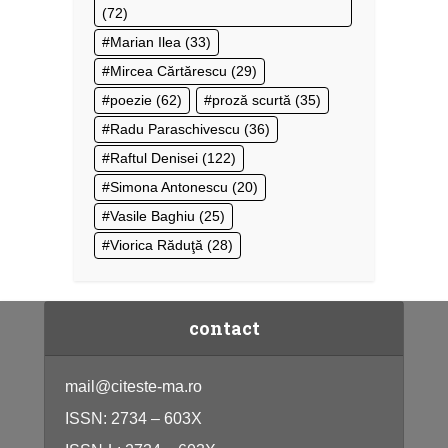
(72)
Marian Ilea
(33)
Mircea Cărtărescu
(29)
poezie
(62)
proză scurtă
(35)
Radu Paraschivescu
(36)
Raftul Denisei
(122)
Simona Antonescu
(20)
Vasile Baghiu
(25)
Viorica Răduţă
(28)
contact
mail@citeste-ma.ro
ISSN: 2734 – 603X