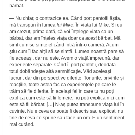
bărbat.
― Nu chiar, o contrazice ea. Când port pantofii ăștia,
mă transpun în lumea
lui Mike
. În viața lui Mike. Și eu
am crezut, prima dată, că voi înțelege viața ca un
bărbat, dar am înțeles viața doar ca
acest
bărbat. Mă
simt cum se simte el când intră într-o cameră. Acum
știu cum îl fac alții să se simtă. Lumea noastră pare să
fie aceeași, dar nu este. Avem o viață împreună, dar
experiențe separate. Când îi port pantofii, deodată
totul dobândește altă semnificație. Văd aceleași
lucruri, dar din perspective diferite. Tonurile, privirile și
reacțiile, toate astea fac ca experiențele pe care le
trăim să fie diferite. În același fel în care tu nu poți
explica cum este să fii femeie, nu poți explica nici cum
este să fii bărbat. […] N-aș putea transpune viața lui în
cuvinte. Nu e ceva ce poate fi descris sau explicat, nu
ține de ceva ce spune sau face un om. E un sentiment,
mai curând.