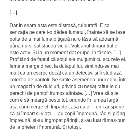
[…]
Dar în seara asta este distrasă, tulburată. E ca
senzația pe care i-o dădea fumatul, înainte să se lase:
pofta de a mai fuma o țigară nu o lăsa să adoarmă
până nu-și satisfăcea viciul. Vulcanul dinăuntrul ei
este activ. Și la un moment dat erupe. În tăcere. […]
Profitând de faptul că soțul s-a mulțumit cu scuzele ei,
femeia merge direct la dulapul lui, simțindu-se mai
mult ca un escroc decât ca un detectiv, și îi studiază
colecția de pantofi. Se simte asemenea unui copil într-
un magazin de dulciuri, privind cu nesaț rafturile cu
perechi de pantofi frumos aliniate. […] Vrea să știe
cum e să meargă peste tot, oriunde în lumea largă,
așa cum merge el. Împarte casa cu el – unii ar spune
că-și împart și viața –, au copii împreună, râd și plâng
împreună, și-au îngropat părinții, și-au luat rămas-bun
de la prieteni împreună. Și totuși.