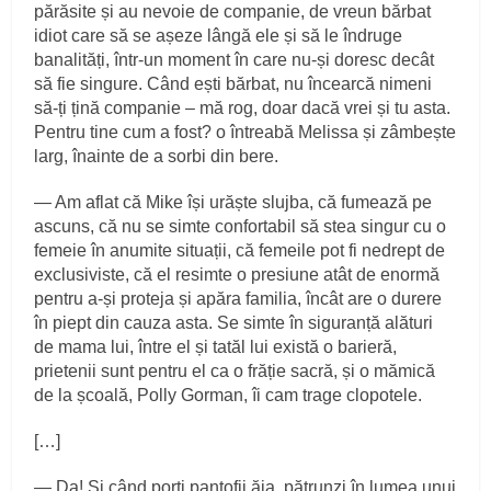
părăsite și au nevoie de companie, de vreun bărbat
idiot care să se așeze lângă ele și să le îndruge
banalități, într-un moment în care nu-și doresc decât
să fie singure. Când ești bărbat, nu încearcă nimeni
să-ți țină companie – mă rog, doar dacă vrei și tu asta.
Pentru tine cum a fost? o întreabă Melissa și zâmbește
larg, înainte de a sorbi din bere.
― Am aflat că Mike își urăște slujba, că fumează pe
ascuns, că nu se simte confortabil să stea singur cu o
femeie în anumite situații, că femeile pot fi nedrept de
exclusiviste, că el resimte o presiune atât de enormă
pentru a-și proteja și apăra familia, încât are o durere
în piept din cauza asta. Se simte în siguranță alături
de mama lui, între el și tatăl lui există o barieră,
prietenii sunt pentru el ca o frăție sacră, și o mămică
de la școală, Polly Gorman, îi cam trage clopotele.
[…]
― Da! Și când porți pantofii ăia, pătrunzi în lumea unui