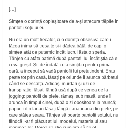
[…]
Simțea o dorință copleșitoare de a-și strecura tălpile în
pantofii soțului ei.
Nu era un moft trecător, ci o dorință obsesivă care-i
făcea inima să tresalte și-i dădea bătăi de cap, o
simțea atât de puternic încât lucrul ăsta o speria.
Tânjea cu atâta patimă după pantofii lui încât știa că e
ceva greșit. Și, de îndată ce a simțit-o pentru prima
oară, a început să vadă pantofii lui pretutindeni. Erau
peste tot prin casă, lăsați pe oriunde îi arunca bărbatul
când se descălța. Adidași murdari și uzi de
transpirație, lăsați lângă ușă după ce venea de la
jogging; pantofii de piele, rămași sub masă, unde îi
arunca în timpul cinei, după o zi obositoare la muncă;
papucii din tartan lăsați lângă canapeaua din piele, pe
care stătea seara. Tânjea să poarte pantofii soțului, nu
fiindcă i-ar fi plăcut stilul, modelul, materialul sau
mărimea lor. Dorea să știe cum era
să fie el
.