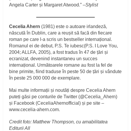
Angela Carter și Margaret Atwood.” –
Stylist
Cecelia Ahern
(1981) este o autoare irlandeză,
născută în Dublin, care a reușit să facă din fiecare
roman pe care l-a scris un bestseller internațional.
Romanul ei de debut, P.S. Te iubesc(P.S. I Love You,
2004; ALLFA, 2005), a fost tradus în 47 de țări și
ecranizat, devenind instantaneu un succes
internațional. Următoarele romane au fost la fel de
bine primite, fiind traduse în peste 50 de țări și vândute
în peste 25 000 000 de exemplare.
Mai multe informații și noutăți despre Cecelia Ahern
puteți găsi pe conturile de Twitter (@Cecelia_Ahern)
și Facebook (CeceliaAhernofficial) și pe site –
www.cecelia-ahern.com.
Credit foto: Matthew Thompson, cu amabilitatea
Editurii All