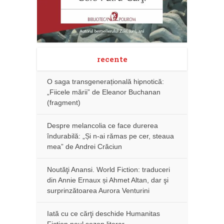
recente
O saga transgenerațională hipnotică:
„Fiicele mării” de Eleanor Buchanan
(fragment)
Despre melancolia ce face durerea
îndurabilă: „Și n-ai rămas pe cer, steaua
mea” de Andrei Crăciun
Noutăţi Anansi. World Fiction: traduceri
din Annie Ernaux și Ahmet Altan, dar şi
surprinzătoarea Aurora Venturini
Iată cu ce cărţi deschide Humanitas
Fiction noul sezon literar