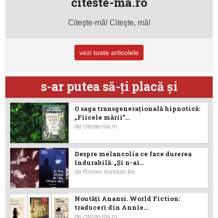
citeste-ma.ro
Citeşte-mă! Citeşte, mă!
vezi toate articolele
s-ar putea să-ţi placă şi
O saga transgenerațională hipnotică:
„Fiicele mării”...
de
citeste-ma.ro
Despre melancolia ce face durerea
îndurabilă: „Și n-ai...
de
Romeo Aurelian Ilie
Noutăţi Anansi. World Fiction:
traduceri din Annie...
de
citeste-ma.ro