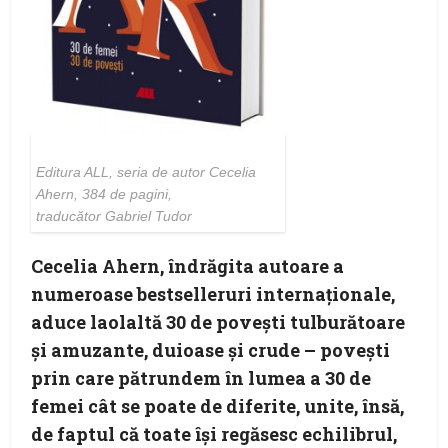
Editura ALL, seria de autor Cecelia
Ahern, 384 de pagini,
traducător Gabriel Tudor
Cecelia Ahern, îndrăgita autoare a
numeroase bestselleruri internaționale,
aduce laolaltă 30 de povești tulburătoare
și amuzante, duioase și crude – povești
prin care pătrundem în lumea a 30 de
femei cât se poate de diferite, unite, însă,
de faptul că toate își regăsesc echilibrul,