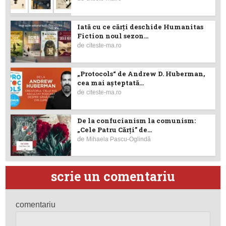
Iată cu ce cărţi deschide Humanitas
Fiction noul sezon...
de
citeste-ma.ro
„Protocols“ de Andrew D. Huberman,
cea mai așteptată...
de
citeste-ma.ro
De la confucianism la comunism:
„Cele Patru Cărți” de...
de
Mihaela Pascu-Oglindă
scrie un comentariu
comentariu