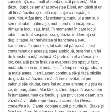
consistenţă, mai mult absenţă decât prezenţă. Mai
târziu, după ce am aflat povestea Elsei, am găsit şi un
alt fir călăuzitor, şi o altă explicaţie a despărţirii
lucrurilor. Atâta timp cât existenţa cuplului a stat sub
semnul iubirii pătimaşe, mobilierul din încăpere a
rămas la locul său. Însă, în momentul în care locul
iubirii l‑au luat suspiciunea, gelozia, indiferenţa şi
duplicitatea, iar naivitatea şi francheţea s‑au
transformat în ipocrizie, tot salonul părea să fi fost
contaminat de această stare ambiguă, suferind un fel
de transhumanţă psihică. O parte din el a rămas pe
loc, cealaltă parte însă s‑a evaporat din spaţiul fizic,
mutându‑se în unul metafizic. În timp ce mă gândeam
la toate astea, Herr Larsen continua să‑şi facă oficiile
de gazdă, călăuzindu‑mă să trec nevătămat prin
salonul său ciudat, care îmi aducea aminte, nu ştiu de
ce, de purgatoriu. Mai târziu, când deja mă aşezasem
în jumătatea mea de fotoliu şi am privit spre geam, am
văzut că vitraliile reproduceau scene din
Divina
comedie
a lui Dante, copiate după picturile lui Blake şi
Gustave Doré. Mai lipsesc hornurile mele, mi‑am zis,