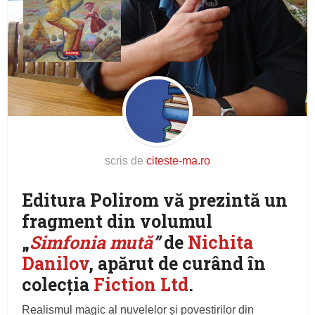
scris de
citeste-ma.ro
Editura Polirom vă prezintă un
fragment din volumul
„
Simfonia mută
”
de
Nichita
Danilov
, apărut de curând în
colecţia
Fiction Ltd
.
Realismul magic al nuvelelor și povestirilor din