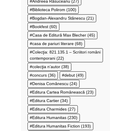
Andreea Răsuceanu
(27)
Biblioteca Polirom
(100)
Bogdan-Alexandru Stănescu
(21)
Bookfest
(60)
Casa de Editură Max Blecher
(45)
casa de pariuri literare
(68)
Colecţia: 821.135.1 – Scriitori români
contemporani
(22)
colecţia n’autor
(38)
concurs
(36)
debut
(49)
Denisa Comănescu
(24)
Editura Cartea Românească
(23)
Editura Cartier
(34)
Editura Charmides
(27)
Editura Humanitas
(230)
Editura Humanitas Fiction
(193)