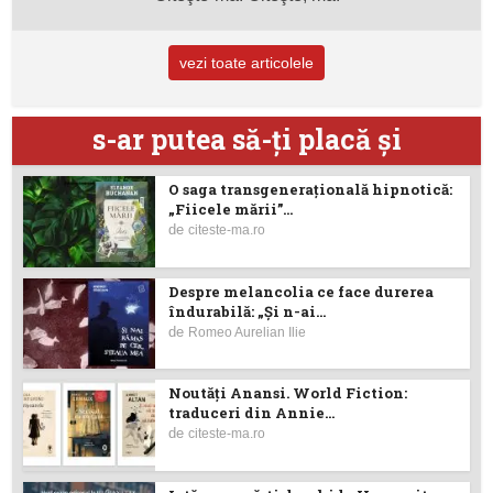
vezi toate articolele
s-ar putea să-ţi placă şi
O saga transgenerațională hipnotică:
„Fiicele mării”...
de
citeste-ma.ro
Despre melancolia ce face durerea
îndurabilă: „Și n-ai...
de
Romeo Aurelian Ilie
Noutăţi Anansi. World Fiction:
traduceri din Annie...
de
citeste-ma.ro