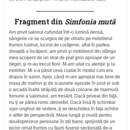
Fragment din
Simfonia mută
Am privit salonul cufundat într‑o lumină densă,
sângerie ce se scurgea de pe vitraliu pe mobilierul
frumos lustruit, lucind de curăţenie, aflat în partea
dreaptă a încăperii, am privit şi mobilierul din stânga
mea acoperit de un strat de praf gros aproape de un
deget, şi m‑au trecut fiorii. M‑am uitat cu atenţie şi la
mobilier. Mi s‑a părut ceva ciudat în modul cum era
dispus în salon. Apoi, când m‑am apropiat mai bine de
masa de mahon şi de scaunele aşezate în jurul ei sub
o arcadă înaltă străjuită de două coloane de marmură
fumurie a salonului, am tresărit. Dacă priveai din faţă,
nu ţi se părea nimic deosebit. Dacă însă îţi schimbai
uşor unghiul de vedere, ţi se deschidea în faţa ochilor
o altfel de perspectivă. Masa lungă şi ovală pentru
douăsprezece persoane în stil baroc sprijinită de un
picior ornat frumos cu fauni fusese secționată de‑a