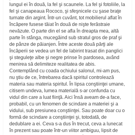
lungul ei în două, la fel şi scaunele. La fel şi fotoliile, la
fel şi canapeaua Rococo, şi sfeşnicele cu şase braţe
turnate din argint. Într‑un cuvânt, tot mobilierul aflat în
încăpere fusese tăiat în două de nişte ferăstraie
nevăzute. O parte din el se afla în dreapta mea, altă
parte în stânga, mucegăind sub stratul gros de praf şi
de pânze de păianjen. Între aceste două părţi ale
încăperii se vedea un fel de labirint trasat din panglici
şi steguleţe albe şi negre prinse în pardosea, având
menirea să delimiteze realitatea de abis.
Contemplând cu coada ochiului salonul, mi‑am pus,
nu ştiu de ce, întrebarea dacă spiritul controlează
materia sau materia spiritul. În lipsa conştiinţei umane,
citisem undeva, lumea materială s‑ar confunda cu
vidul din care a luat fiinţă. Aici însă aveam de‑a face,
probabil, cu un fenomen de scindare a materiei şi a
vidului, sub presiunea conştiinţei. Sau poate doar cu o
formă de scindare a conştiinţei şi, totodată, de
dedublare a ei. Ceva s‑a dus în trecut, ceva a lunecat
în prezent sau poate într‑un viitor ambiguu, lipsit de