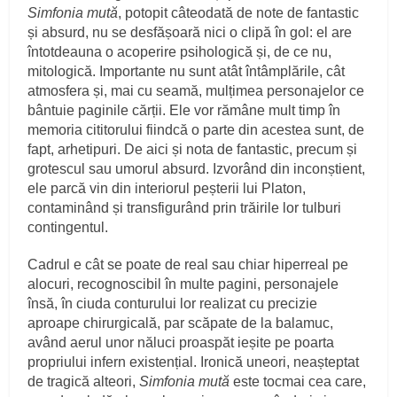
Simfonia mută
, potopit câteodată de note de fantastic
și absurd, nu se desfășoară nici o clipă în gol: el are
întotdeauna o acoperire psihologică și, de ce nu,
mitologică. Importante nu sunt atât întâmplările, cât
atmosfera și, mai cu seamă, mulțimea personajelor ce
bântuie paginile cărții. Ele vor rămâne mult timp în
memoria cititorului fiindcă o parte din acestea sunt, de
fapt, arhetipuri. De aici și nota de fantastic, precum și
grotescul sau umorul absurd. Izvorând din inconștient,
ele parcă vin din interiorul peșterii lui Platon,
contaminând și transfigurând prin trăirile lor tulburi
contingentul.
Cadrul e cât se poate de real sau chiar hiperreal pe
alocuri, recognoscibil în multe pagini, personajele
însă, în ciuda conturului lor realizat cu precizie
aproape chirurgicală, par scăpate de la balamuc,
având aerul unor năluci proaspăt ieșite pe poarta
propriului infern existențial. Ironică uneori, neașteptat
de tragică alteori,
Simfonia mută
este tocmai cea care,