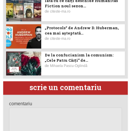
Iată cu ce cărţi deschide Humanitas
Fiction noul sezon...
de
citeste-ma.ro
„Protocols“ de Andrew D. Huberman,
cea mai așteptată...
de
citeste-ma.ro
De la confucianism la comunism:
„Cele Patru Cărți” de...
de
Mihaela Pascu-Oglindă
scrie un comentariu
comentariu