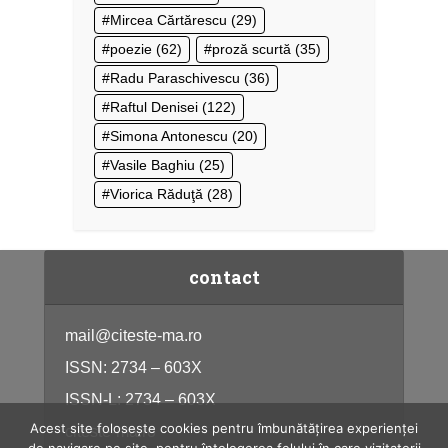
Mircea Cărtărescu
(29)
poezie
(62)
proză scurtă
(35)
Radu Paraschivescu
(36)
Raftul Denisei
(122)
Simona Antonescu
(20)
Vasile Baghiu
(25)
Viorica Răduţă
(28)
contact
mail@citeste-ma.ro
ISSN: 2734 – 603X
ISSN-L: 2734 – 603X
Acest site folosește cookies pentru îmbunătățirea experienței
citeste-ma.ro