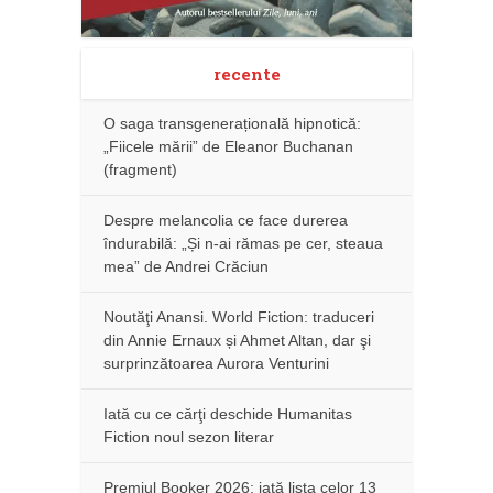
recente
O saga transgenerațională hipnotică:
„Fiicele mării” de Eleanor Buchanan
(fragment)
Despre melancolia ce face durerea
îndurabilă: „Și n-ai rămas pe cer, steaua
mea” de Andrei Crăciun
Noutăţi Anansi. World Fiction: traduceri
din Annie Ernaux și Ahmet Altan, dar şi
surprinzătoarea Aurora Venturini
Iată cu ce cărţi deschide Humanitas
Fiction noul sezon literar
Premiul Booker 2026: iată lista celor 13