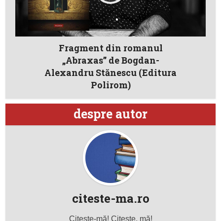
Fragment din romanul
„Abraxas” de Bogdan-
Alexandru Stănescu (Editura
Polirom)
despre autor
citeste-ma.ro
Citeşte-mă! Citeşte, mă!