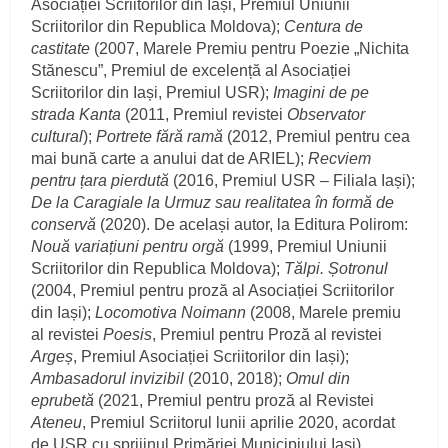
Asociației Scriitorilor din Iași, Premiul Uniunii
Scriitorilor din Republica Moldova);
Centura de
castitate
(2007, Marele Premiu pentru Poezie „Nichita
Stănescu”, Premiul de excelență al Asociației
Scriitorilor din Iași, Premiul USR);
Imagini de pe
strada Kanta
(2011, Premiul revistei
Observator
cultural
);
Portrete fără ramă
(2012, Premiul pentru cea
mai bună carte a anului dat de ARIEL);
Recviem
pentru țara pierdută
(2016, Premiul USR – Filiala Iași);
De la Caragiale la Urmuz sau realitatea în formă de
conservă
(2020). De același autor, la Editura Polirom:
Nouă variațiuni pentru orgă
(1999, Premiul Uniunii
Scriitorilor din Republica Moldova);
Tălpi. Șotronul
(2004, Premiul pentru proză al Asociației Scriitorilor
din Iași);
Locomotiva Noimann
(2008, Marele premiu
al revistei
Poesis
, Premiul pentru Proză al revistei
Argeș
, Premiul Asociației Scriitorilor din Iași);
Ambasadorul invizibil
(2010, 2018);
Omul din
eprubetă
(2021, Premiul pentru proză al Revistei
Ateneu
, Premiul Scriitorul lunii aprilie 2020, acordat
de USR cu sprijinul Primăriei Municipiului Iași).