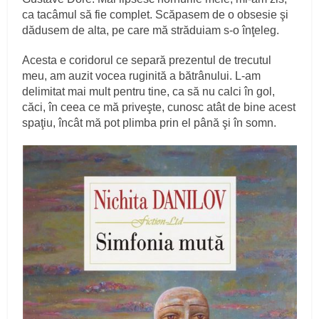
ca tacâmul să fie complet. Scăpasem de o obsesie şi
dădusem de alta, pe care mă străduiam s‑o înţeleg.
Acesta e coridorul ce separă prezentul de trecutul
meu, am auzit vocea ruginită a bătrânului. L‑am
delimitat mai mult pentru tine, ca să nu calci în gol,
căci, în ceea ce mă priveşte, cunosc atât de bine acest
spaţiu, încât mă pot plimba prin el până şi în somn.