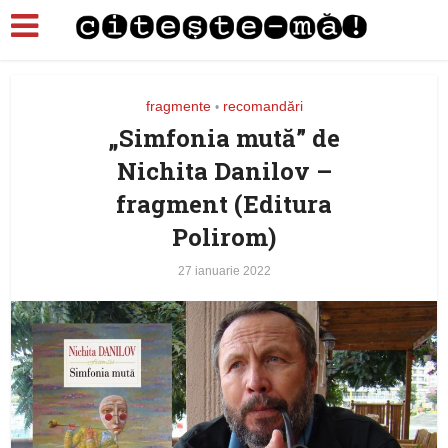
fragmente
recomandări
•
„Simfonia mută” de
Nichita Danilov –
fragment (Editura
Polirom)
27 ianuarie 2022