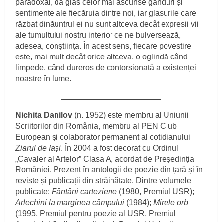
paradoxal, dă glas celor mai ascunse gânduri și
sentimente ale fiecăruia dintre noi, iar glasurile care
răzbat dinăuntrul ei nu sunt altceva decât expresii vii
ale tumultului nostru interior ce ne bulversează,
adesea, conștiința. În acest sens, fiecare povestire
este, mai mult decât orice altceva, o oglindă când
limpede, când dureros de contorsionată a existenței
noastre în lume.
Nichita Danilov
(n. 1952) este membru al Uniunii
Scriitorilor din România, membru al PEN Club
European și colaborator permanent al cotidianului
Ziarul de Iași
. În 2004 a fost decorat cu Ordinul
„Cavaler al Artelor” Clasa A, acordat de Președinția
României. Prezent în antologii de poezie din țară și în
reviste și publicații din străinătate. Dintre volumele
publicate:
Fântâni carteziene
(1980, Premiul USR);
Arlechini la marginea câmpului
(1984);
Mirele orb
(1995, Premiul pentru poezie al USR, Premiul