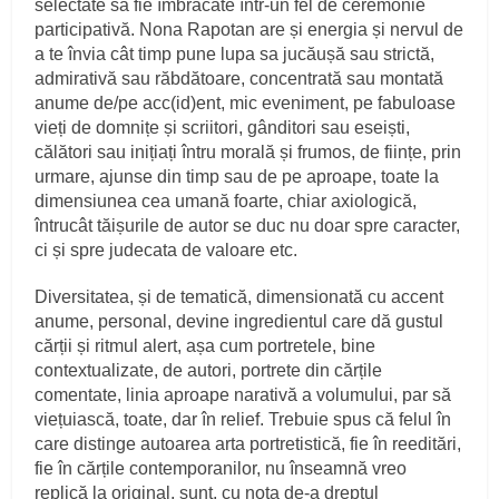
selectate să fie îmbrăcate într-un fel de ceremonie
participativă. Nona Rapotan are și energia și nervul de
a te învia cât timp pune lupa sa jucăușă sau strictă,
admirativă sau răbdătoare, concentrată sau montată
anume de/pe acc(id)ent, mic eveniment, pe fabuloase
vieți de domnițe și scriitori, gânditori sau eseiști,
călători sau inițiați întru morală și frumos, de ființe, prin
urmare, ajunse din timp sau de pe aproape, toate la
dimensiunea cea umană foarte, chiar axiologică,
întrucât tăișurile de autor se duc nu doar spre caracter,
ci și spre judecata de valoare etc.
Diversitatea, și de tematică, dimensionată cu accent
anume, personal, devine ingredientul care dă gustul
cărții și ritmul alert, așa cum portretele, bine
contextualizate, de autori, portrete din cărțile
comentate, linia aproape narativă a volumului, par să
viețuiască, toate, dar în relief. Trebuie spus că felul în
care distinge autoarea arta portretistică, fie în reeditări,
fie în cărțile contemporanilor, nu înseamnă vreo
replică la original, sunt, cu nota de-a dreptul