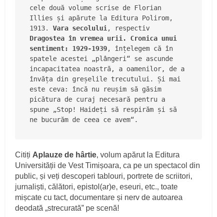
cele două volume scrise de Florian 
Illies și apărute la Editura Polirom, 
1913. 
Vara secolului
, respectiv 
Dragostea în vremea urii. Cronica unui 
sentiment: 1929-1939
, înțelegem că în 
spatele acestei „plângeri“ se ascunde 
incapacitatea noastră, a oamenilor, de a 
învăța din greșelile trecutului. Și mai 
este ceva: încă nu reușim să găsim 
picătura de curaj necesară pentru a 
spune „Stop! Haideți să respirăm și să 
ne bucurăm de ceea ce avem“.
Citiți
Aplauze de hârtie
, volum apărut la Editura
Universității de Vest Timișoara, ca pe un spectacol din
public, și veți descoperi tablouri, portrete de scriitori,
jurnaliști, călători, epistol(ar)e, eseuri, etc., toate
mișcate cu tact, documentare și nerv de autoarea
deodată „strecurată” pe scenă!