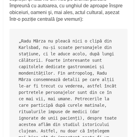
împreună cu autoarea, cu unghiul de aproape înspre
obiceiuri, oameni şi, mai ales, actul cultural, așezat
într-o poziție centrală (pe vremuri):
„Radu Mârza nu pleacă nici o clipă din 
Karlsbad, nu-și scoate personajele din 
stațiune, ci le aduce acolo, după lungi 
călătorii. Foarte interesante sunt 
capitolele dedicate gastronomiei și 
mondenităților. Fin antropolog, Radu 
Mârza consemnează detalii pe care alții 
le-ar fi trecut cu vederea, astfel încât 
portretele personajelor sunt din ce în 
ce mai vii, mai umane. Petrecerile la 
care participă după curele matinale, 
ritualurile impuse de medici (dar 
ignorate de unii pacienți), despre toate 
acestea aflăm din studiul istoricului 
clujean. Astfel, nu doar că înțelegem 