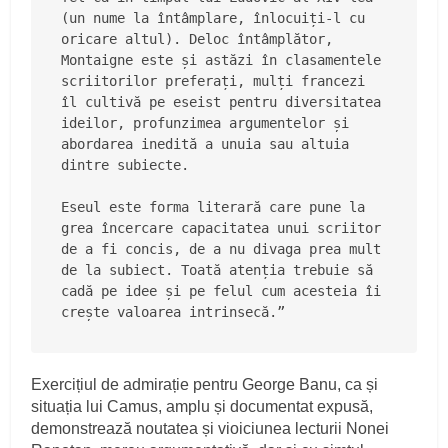
(un nume la întâmplare, înlocuiți-l cu 
oricare altul). Deloc întâmplător, 
Montaigne este și astăzi în clasamentele 
scriitorilor preferați, mulți francezi 
îl cultivă pe eseist pentru diversitatea 
ideilor, profunzimea argumentelor și 
abordarea inedită a unuia sau altuia 
dintre subiecte.
Eseul este forma literară care pune la 
grea încercare capacitatea unui scriitor 
de a fi concis, de a nu divaga prea mult 
de la subiect. Toată atenția trebuie să 
cadă pe idee și pe felul cum acesteia îi 
crește valoarea intrinsecă.”
Exercițiul de admirație pentru George Banu, ca și
situația lui Camus, amplu și documentat expusă,
demonstrează noutatea și vioiciunea lecturii Nonei