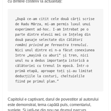
cu dintele costeliv la actualități:
„După ce-am citit cele două cărți scrise 
de Radu Mârza, mi-am permis luxul unui 
experiment ad-hoc. I-am întrebat pe o 
parte dintre elevii mei ce înțeleg din 
două pasaje selectate din 
Călători 
români privind pe fereastra trenului
. 
Nici unul dintre ei n-a făcut conexiunea 
între „mașină cu aburi“ și tren, nici 
unul nu a dedus importanța istorică a 
călătoriei cu trenul în epocă. Într-o 
primă etapă, aproape toți și-au limitat 
deducțiile la costuri, cheltuielile 
fiind pe primul plan.”
Capitolul e captivant, darul de povestitor al autorului
este demonstrat, tema capătă puls, comentariul,
suplețe. Și iată-ne din nou pe drumul parcurs