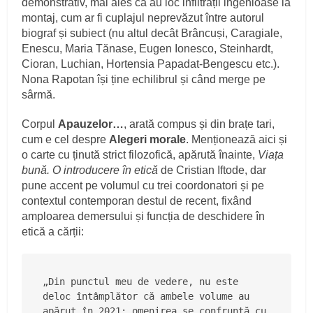
demonstrativ, mai ales că au loc infiltrații ingenioase la
montaj, cum ar fi cuplajul neprevăzut între autorul
biograf și subiect (nu altul decât Brâncuși, Caragiale,
Enescu, Maria Tănase, Eugen Ionesco, Steinhardt,
Cioran, Luchian, Hortensia Papadat-Bengescu etc.).
Nona Rapotan își ține echilibrul și când merge pe
sârmă.
Corpul
Apauzelor…
, arată compus și din brațe tari,
cum e cel despre
Alegeri morale
. Menționează aici și
o carte cu ținută strict filozofică, apărută înainte,
Viața
bună. O introducere în etică
de Cristian Iftode, dar
pune accent pe volumul cu trei coordonatori și pe
contextul contemporan destul de recent, fixând
amploarea demersului și funcția de deschidere în
etică a cărții:
„Din punctul meu de vedere, nu este 
deloc întâmplător că ambele volume au 
apărut în 2021; omenirea se confruntă cu 