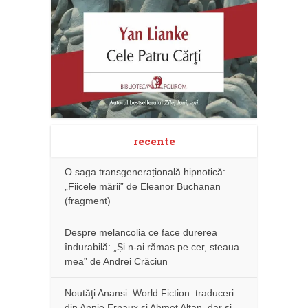
recente
O saga transgenerațională hipnotică:
„Fiicele mării” de Eleanor Buchanan
(fragment)
Despre melancolia ce face durerea
îndurabilă: „Și n-ai rămas pe cer, steaua
mea” de Andrei Crăciun
Noutăţi Anansi. World Fiction: traduceri
din Annie Ernaux și Ahmet Altan, dar şi