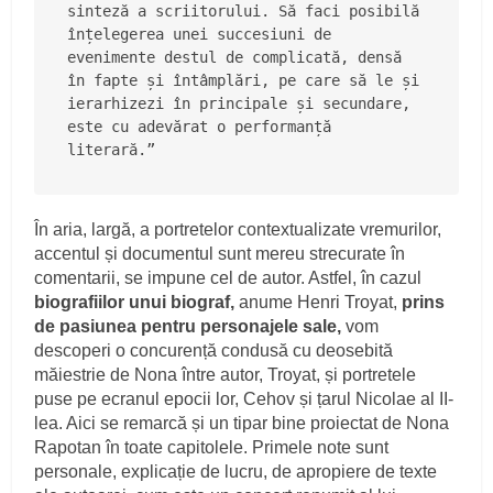
sinteză a scriitorului. Să faci posibilă 
înțelegerea unei succesiuni de 
evenimente destul de complicată, densă 
în fapte și întâmplări, pe care să le și 
ierarhizezi în principale și secundare, 
este cu adevărat o performanță 
literară.”  
În aria, largă, a portretelor contextualizate vremurilor,
accentul și documentul sunt mereu strecurate în
comentarii, se impune cel de autor. Astfel, în cazul
biografiilor unui biograf,
anume Henri Troyat,
prins
de pasiunea pentru personajele sale,
vom
descoperi o concurență condusă cu deosebită
măiestrie de Nona între autor, Troyat, și portretele
puse pe ecranul epocii lor, Cehov și țarul Nicolae al II-
lea. Aici se remarcă și un tipar bine proiectat de Nona
Rapotan în toate capitolele. Primele note sunt
personale, explicație de lucru, de apropiere de texte