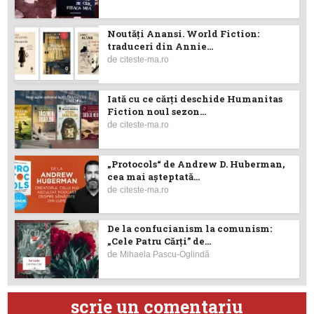
Noutăţi Anansi. World Fiction:
traduceri din Annie...
de
citeste-ma.ro
Iată cu ce cărţi deschide Humanitas
Fiction noul sezon...
de
citeste-ma.ro
„Protocols“ de Andrew D. Huberman,
cea mai așteptată...
de
citeste-ma.ro
De la confucianism la comunism:
„Cele Patru Cărți” de...
de
Mihaela Pascu-Oglindă
scrie un comentariu