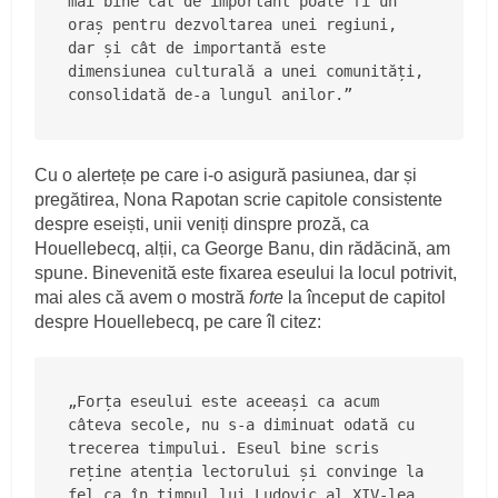
mai bine cât de important poate fi un 
oraș pentru dezvoltarea unei regiuni, 
dar și cât de importantă este 
dimensiunea culturală a unei comunități, 
consolidată de-a lungul anilor.”
Cu o alertețe pe care i-o asigură pasiunea, dar și
pregătirea, Nona Rapotan scrie capitole consistente
despre eseiști, unii veniți dinspre proză, ca
Houellebecq, alții, ca George Banu, din rădăcină, am
spune. Binevenită este fixarea eseului la locul potrivit,
mai ales că avem o mostră
forte
la început de capitol
despre Houellebecq, pe care îl citez:
„Forța eseului este aceeași ca acum 
câteva secole, nu s-a diminuat odată cu 
trecerea timpului. Eseul bine scris 
reține atenția lectorului și convinge la 
fel ca în timpul lui Ludovic al XIV-lea 