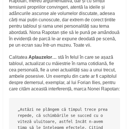
Rapotan, mereu argumentativă, dar și cu simțul
tensiunii propriilor convingeri, atentă la ideile și
adâncurile ascunse ale volumelor discutate, adesea
cărți mai puțin cunoscute, dar extrem de corect țintite
pentru tabloul și rama unei personalități sau tema
abordată. Nona Rapotan știe să le pună pe amândouă
în evidență de parcă le-ar expune deodată pe scenă,
pe un ecran sau într-un muzeu. Toate vii.
Calitatea
Aplauzelor…
stă în felul în care se așază
tabloul, actualizat cu măiestrie în rama cotidiană, fie
cea personală, fie a unei actualități sau a unui trecut,
ambele posesive. Un exemplu din carte ar fi capitolul
despre demersul, exemplar, al lui Forian Ilies, pentru
care cităm această interferență, marca Nonei Rapotan:
„Astăzi ne plângem că timpul trece prea 
repede, că schimbările se succed cu o 
viteză uluitoare, astfel încât n-avem 
timp să le înțelegem efectele. Citind 