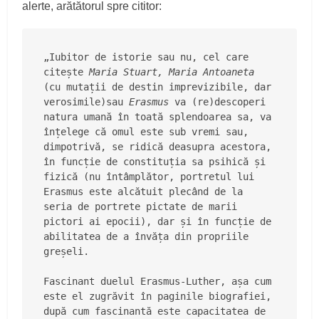
alerte, arătătorul spre cititor:
„Iubitor de istorie sau nu, cel care 
citește 
Maria Stuart, Maria Antoaneta 
(cu mutații de destin imprevizibile, dar 
verosimile)sau 
Erasmus 
va (re)descoperi 
natura umană în toată splendoarea sa, va 
înțelege că omul este sub vremi sau, 
dimpotrivă, se ridică deasupra acestora, 
în funcție de constituția sa psihică și 
fizică (nu întâmplător, portretul lui 
Erasmus este alcătuit plecând de la 
seria de portrete pictate de marii 
pictori ai epocii), dar și în funcție de 
abilitatea de a învăța din propriile 
greșeli.
Fascinant duelul Erasmus-Luther, așa cum 
este el zugrăvit în paginile biografiei, 
după cum fascinantă este capacitatea de 