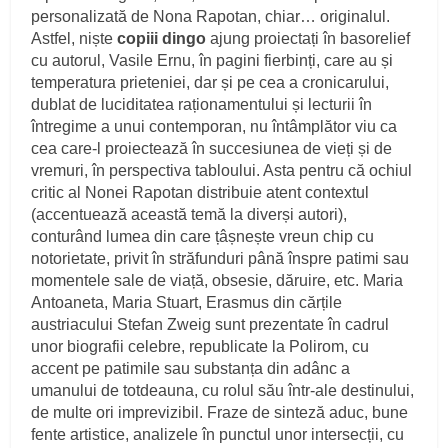
personalizată de Nona Rapotan, chiar… originalul.
Astfel, niște
copiii dingo
ajung proiectați în basorelief
cu autorul, Vasile Ernu, în pagini fierbinți, care au și
temperatura prieteniei, dar și pe cea a cronicarului,
dublat de luciditatea raționamentului și lecturii în
întregime a unui contemporan, nu întâmplător viu ca
cea care-l proiectează în succesiunea de vieți și de
vremuri, în perspectiva tabloului. Asta pentru că ochiul
critic al Nonei Rapotan distribuie atent contextul
(accentuează această temă la diverși autori),
conturând lumea din care țâșnește vreun chip cu
notorietate, privit în străfunduri până înspre patimi sau
momentele sale de viață, obsesie, dăruire, etc. Maria
Antoaneta, Maria Stuart, Erasmus din cărțile
austriacului Stefan Zweig sunt prezentate în cadrul
unor biografii celebre, republicate la Polirom, cu
accent pe patimile sau substanța din adânc a
umanului de totdeauna, cu rolul său într-ale destinului,
de multe ori imprevizibil. Fraze de sinteză aduc, bune
fente artistice, analizele în punctul unor intersecții, cu