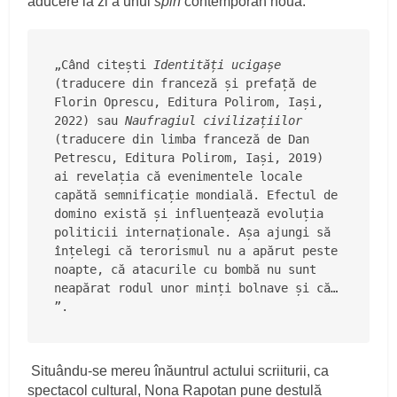
aducere la zi a unui
spin
contemporan nouă:
„Când citești 
Identități ucigașe
(traducere din franceză și prefață de 
Florin Oprescu, Editura Polirom, Iași, 
2022) sau 
Naufragiul civilizațiilor
(traducere din limba franceză de Dan 
Petrescu, Editura Polirom, Iași, 2019) 
ai revelația că evenimentele locale 
capătă semnificație mondială. Efectul de 
domino există și influențează evoluția 
politicii internaționale. Așa ajungi să 
înțelegi că terorismul nu a apărut peste 
noapte, că atacurile cu bombă nu sunt 
neapărat rodul unor minți bolnave și că… 
”.
Situându-se mereu înăuntrul actului scriiturii, ca
spectacol cultural, Nona Rapotan pune destulă