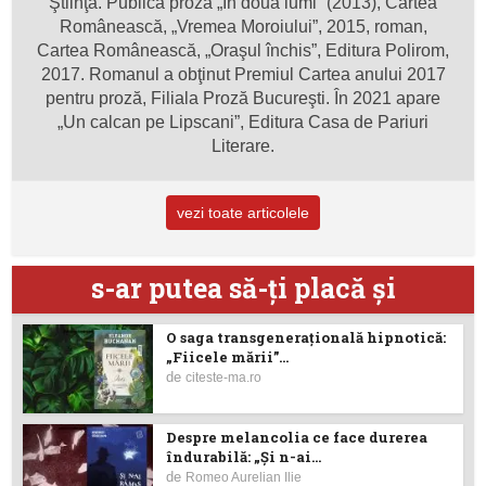
Ştiinţă. Publică proza „În două lumi” (2013), Cartea
Românească, „Vremea Moroiului”, 2015, roman,
Cartea Românească, „Oraşul închis”, Editura Polirom,
2017. Romanul a obţinut Premiul Cartea anului 2017
pentru proză, Filiala Proză Bucureşti. În 2021 apare
„Un calcan pe Lipscani”, Editura Casa de Pariuri
Literare.
vezi toate articolele
s-ar putea să-ţi placă şi
O saga transgenerațională hipnotică:
„Fiicele mării”...
de
citeste-ma.ro
Despre melancolia ce face durerea
îndurabilă: „Și n-ai...
de
Romeo Aurelian Ilie