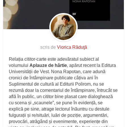
scris de
Viorica Răduţă
Relația cititor-carte este adevăratul subiect al
volumului
Aplauze de hârtie
, apărut recent la Editura
Universității de Vest. Nona Rapotan, care adună
cronici de întâmpinare publicate câțiva ani în
Suplimentul de cultură al Editurii Polirom, nu se
rezumă doar la comentariul de întâmpinare, întrucât se
află în public, un cititor bine plasat care dialoghează
cu scena și „scaunele”, se pune în evidență, se
explică pe sine, atrage lectorul înăuntru cu destule
fulgurații și re/situări, luări de poziție, argumentări,
provocări, atrăgând și evenimente, experiențe din