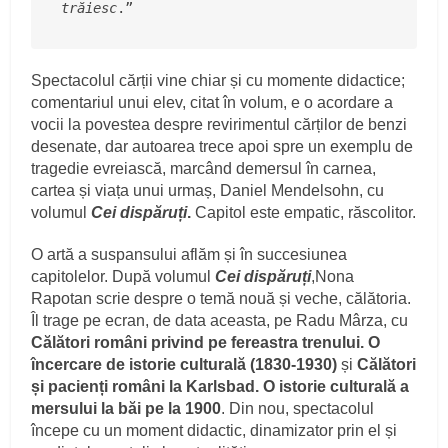
trăiesc
.”
Spectacolul cărții vine chiar și cu momente didactice;
comentariul unui elev, citat în volum, e o acordare a
vocii la povestea despre revirimentul cărților de benzi
desenate, dar autoarea trece apoi spre un exemplu de
tragedie evreiască, marcând demersul în carnea,
cartea și viața unui urmaș, Daniel Mendelsohn, cu
volumul
Cei dispăruți
.
Capitol este empatic, răscolitor.
O artă a suspansului aflăm și în succesiunea
capitolelor. După volumul
Cei dispăruți
,Nona
Rapotan scrie despre o temă nouă și veche, călătoria.
Îl trage pe ecran, de data aceasta, pe Radu Mârza, cu
Călători români privind pe fereastra trenului. O
încercare de istorie culturală (1830-1930)
și
Călători
și pacienți români la Karlsbad. O istorie culturală a
mersului la băi pe la 1900
. Din nou, spectacolul
începe cu un moment didactic, dinamizator prin el și