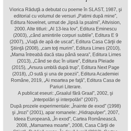
Viorica Răduţă a debutat cu poeme în SLAST, 1987, şi
editorial cu volumul de versuri „Patimi după mine”,
Editura Novelnet, urmat de „lipsă la psalmi”, Altvision,
2000. Alte titluri: „Al 13-lea Iov”, Editura Eminescu
(2003), „când amintirile corpuri subtile”, Editura E 9
(2007), „Viaţă de apă de uscat”, Editura Casa Cărţii de
Ştiinţă (2008), „cam toţi murim”, Editura Limes (2010),
„Mama întreabă dacă stau până seara”, Editura Limes
(2013), „Când se duc în uitare”, Editura Pleiade
(2015), „Arsura umblă după trup”, Editura Next Page
(2018), „O sută şi una de poezii”, Editura Academiei
Române, 2019, „Ai moartea pe faţă”, Editura Casa de
Pariuri Literare.
A publicat eseuri: „Graalul fără Graal”, 2002, şi
„Interpolări şi interpolări” (2007).
După prozele experimentale: „Înainte de exod” (1998)
şi „Irozi” (2001), apar romanele: „Hidrapulper”, 2007,
Ideea Europeană, „În exod”, Cartea Românească,
2008, „Mamamea moarte”, 2008, Casa Cărţii de