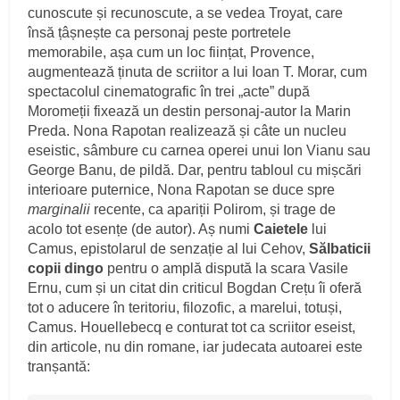
cunoscute și recunoscute, a se vedea Troyat, care
însă țâșnește ca personaj peste portretele
memorabile, așa cum un loc ființat, Provence,
augmentează ținuta de scriitor a lui Ioan T. Morar, cum
spectacolul cinematografic în trei „acte” după
Moromeții fixează un destin personaj-autor la Marin
Preda. Nona Rapotan realizează și câte un nucleu
eseistic, sâmbure cu carnea operei unui Ion Vianu sau
George Banu, de pildă. Dar, pentru tabloul cu mișcări
interioare puternice, Nona Rapotan se duce spre
marginalii
recente, ca apariții Polirom, și trage de
acolo tot esențe (de autor). Aș numi
Caietele
lui
Camus, epistolarul de senzație al lui Cehov,
Sălbaticii
copii dingo
pentru o amplă dispută la scara Vasile
Ernu, cum și un citat din criticul Bogdan Crețu îi oferă
tot o aducere în teritoriu, filozofic, a marelui, totuși,
Camus. Houellebecq e conturat tot ca scriitor eseist,
din articole, nu din romane, iar judecata autoarei este
tranșantă: