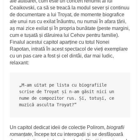
ale autoarei, cum este un concert renumit al lui
Ceaikovski, ca să se treacă la modul sever și continuu
de documentare a lui Troyat, de momente biografice
ale unui rus cu exilat înăuntru, nu numai în afara țării,
aș mai zice exilat și în propria bunătate (peste margini,
cum e tușată și dăruirea lui Cehov pentru familie).
Finalul acestui capitol aparține cu totul Nonei
Rapotan, intrată în acest spectacol de vieți exemplare
cu un pas care a fost și cel dintâi, dar mai ludic,
relaxant:
„M-am uitat pe lista cu biografiile 
scrise de Troyat și n-am găsit nici un 
nume de compozitor rus. Și, totuși, ce 
muzică asculta Troyat?”
Un capitol dedicat ideii de colecție Polirom,
biografii
romanțate
, începe tot cu interogații și se desfășoară