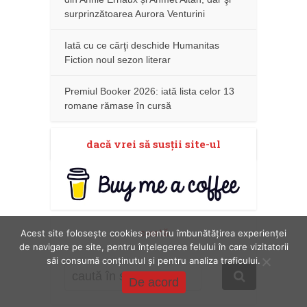
surprinzătoarea Aurora Venturini
Iată cu ce cărţi deschide Humanitas
Fiction noul sezon literar
Premiul Booker 2026: iată lista celor 13
romane rămase în cursă
dacă vrei să susţii site-ul
caută
Acest site folosește cookies pentru îmbunătățirea experienței
de navigare pe site, pentru înțelegerea felului în care vizitatorii
săi consumă conținutul și pentru analiza traficului.
De acord