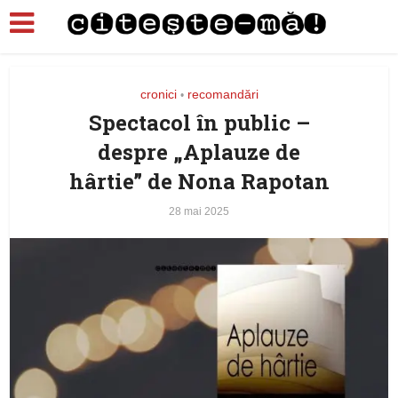
cronici
recomandări
•
Spectacol în public –
despre „Aplauze de
hârtie” de Nona Rapotan
28 mai 2025