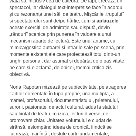
viața sa, inclusiv cea de catedră. De fapt, creează un
spectacol, iar dialogul text-interpret se face în acordul
și cu rezonanța unei săli de teatru. Mișcările „trupului”
și spectatorului sunt de/pe hârtie, cum și
aplauzele
,
aceste exerciții de admirație sau dispută, devin
„rânduri” scenice prin punerea în valoare a unui
mecanism aparte de lectură. Este unul anume, cu
mimica/gestica autoarei și intrările sale pe scenă, prin
momente existențiale care proiectează totul dintr-un
unghi personal, dar asumat și depărtat de o pasivitate
pe care și-o aclamă, de obicei, tocmai critica zis
obiectivă.
Nona Rapotan mizează pe subiectivitate, pe atragerea
cărților comentate în lupa proprie, una multiplă, a
mamei, profesorului, documentaristului, prietenului,
surorii, pasionatei de actul cultural, adus la statutul
său ființat de teatru, muzică, lecturi diverse, de
promovare chiar. Unitatea volumului e ciudat de
strânsă, estompând ideea de cronică, fiindcă se
lucrează, mai întâi, destule cărți fundamentale,