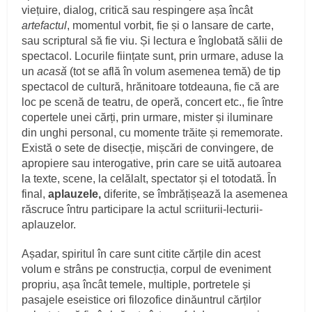
viețuire, dialog, critică sau respingere așa încât
artefactul
, momentul vorbit, fie și o lansare de carte,
sau scriptural să fie viu. Și lectura e înglobată sălii de
spectacol. Locurile ființate sunt, prin urmare, aduse la
un
acasă
(tot se află în volum asemenea temă) de tip
spectacol de cultură, hrănitoare totdeauna, fie că are
loc pe scenă de teatru, de operă, concert etc., fie între
copertele unei cărți, prin urmare, mister și iluminare
din unghi personal, cu momente trăite și rememorate.
Există o sete de disecție, mișcări de convingere, de
apropiere sau interogative, prin care se uită autoarea
la texte, scene, la celălalt, spectator și el totodată. În
final,
aplauzele,
diferite, se îmbrățișează la asemenea
răscruce întru participare la actul scriiturii-lecturii-
aplauzelor.
Așadar, spiritul în care sunt citite cărțile din acest
volum e strâns pe construcția, corpul de eveniment
propriu, așa încât temele, multiple, portretele și
pasajele eseistice ori filozofice dinăuntrul cărților