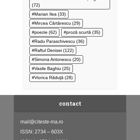
(72)
Marian Ilea
(33)
Mircea Cărtărescu
(29)
poezie
(62)
proză scurtă
(35)
Radu Paraschivescu
(36)
Raftul Denisei
(122)
Simona Antonescu
(20)
Vasile Baghiu
(25)
Viorica Răduţă
(28)
contact
mail@citeste-ma.ro
ISSN: 2734 – 603X