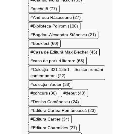
Anansi. World Fiction
(83)
anchetă
(77)
Andreea Răsuceanu
(27)
Biblioteca Polirom
(100)
Bogdan-Alexandru Stănescu
(21)
Bookfest
(60)
Casa de Editură Max Blecher
(45)
casa de pariuri literare
(68)
Colecţia: 821.135.1 – Scriitori români
contemporani
(22)
colecţia n’autor
(38)
concurs
(36)
debut
(49)
Denisa Comănescu
(24)
Editura Cartea Românească
(23)
Editura Cartier
(34)
Editura Charmides
(27)