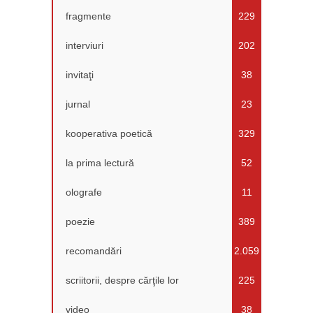
fragmente
229
interviuri
202
invitaţi
38
jurnal
23
kooperativa poetică
329
la prima lectură
52
olografe
11
poezie
389
recomandări
2.059
scriitorii, despre cărţile lor
225
video
38