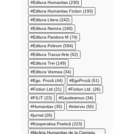
Editura Humanitas
(230)
Editura Humanitas Fiction
(193)
Editura Litera
(242)
Editura Nemira
(160)
Editura Pandora M
(74)
Editura Polirom
(594)
Editura Tracus Arte
(52)
Editura Trei
(149)
Editura Vremea
(34)
Ego. Proză
(44)
EgoProză
(51)
Fiction Ltd
(21)
Fiction Ltd.
(26)
FILIT
(23)
Gaudeamus
(34)
Humanitas
(35)
interviu
(50)
jurnal
(26)
Kooperativa Poetică
(223)
librăria Humanitas de la Cișmigiu