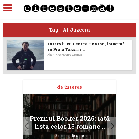
Tag - Al Jazeera
Interviu cu George Henton, fotograf
în Piaţa Taksim:...
de
Constantin Piştea
de interes
taj
Ang
Premiul Booker 2026: iată
ile
Buc
lista celor 13 romane...
3 minute de citire