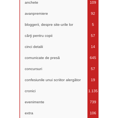
anchete
109
avanpremiere
92
bloggerii, despre site-urile lor
5
cărţi pentru copii
57
cinci detalii
14
comunicate de presă
645
concursuri
57
confesiunile unui scriitor alergător
19
cronici
1.135
evenimente
739
extra
106