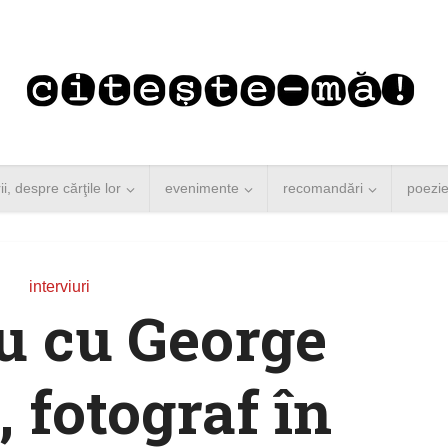
rii, despre cărţile lor
evenimente
recomandări
poezi
interviuri
u cu George
 fotograf în