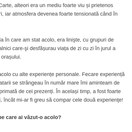
Carte, alteori era un mediu foarte viu și prietenos
i, iar atmosfera devenea foarte tensionată când în
.
a în care am stat acolo, era linişte, cu grupuri de
alnici care-şi desfășurau viața de zi cu zi în jurul a
 orașului.
acolo cu alte experiențe personale. Fecare experiență
estatarii se strângeau în număr mare îmi aminteam de
rimată de cei prezenți. În același timp, a fost foarte
ri, încât mi-ar fi greu să compar cele două experienţe!
pe care ai văzut-o acolo?