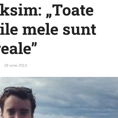
ksim: „Toate
iile mele sunt
reale”
28 iunie 2013