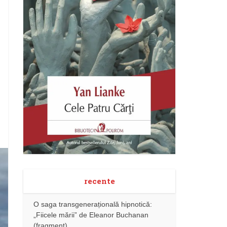
recente
O saga transgenerațională hipnotică:
„Fiicele mării” de Eleanor Buchanan
(fragment)