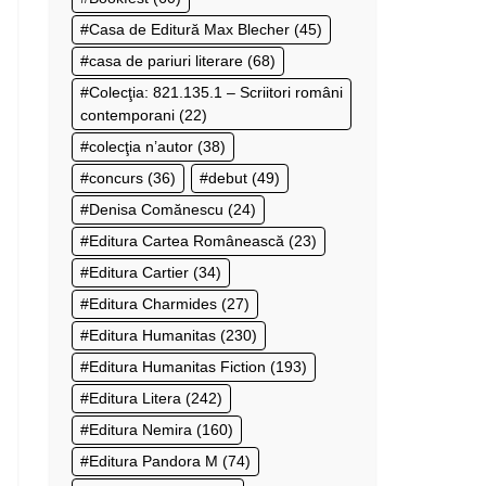
Casa de Editură Max Blecher
(45)
casa de pariuri literare
(68)
Colecţia: 821.135.1 – Scriitori români
contemporani
(22)
colecţia n’autor
(38)
concurs
(36)
debut
(49)
Denisa Comănescu
(24)
Editura Cartea Românească
(23)
Editura Cartier
(34)
Editura Charmides
(27)
Editura Humanitas
(230)
Editura Humanitas Fiction
(193)
Editura Litera
(242)
Editura Nemira
(160)
Editura Pandora M
(74)