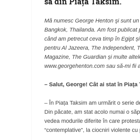
sa din Piaţa Taksim.
Mă numesc George Henton şi sunt un fo
Bangkok, Thailanda. Am fost publicat p
când am petrecut ceva timp în Egipt și
pentru Al Jazeera, The Independent,
Magazine, The Guardian și multe altel
www.georgehenton.com sau să-mi fii a
– Salut, George! Cât ai stat în Piaţ
– În Piața Taksim am urmărit o serie de
Din păcate, am stat acolo numai o săp
vedea modurile diferite în care protest
“contemplative”, la ciocniri violente cu p