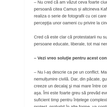
– Nu cred că am văzut ceva foarte ci
persoană citea Camus și altcineva Kaf
realiza o serie de fotografii cu cei ca
percepţia unor oameni cu privire la cin
Cred că este clar că protestatarii nu s
persoane educate, liberale, tot mai ne
– Vezi vreo soluţie pentru acest con
– Nu l-aș descrie ca pe un conflict. 
nemulțumire civilă. Dar, din păcate, guv
creeze un decalaj şi mai mare între ce
aşa. Îmi este foarte greu să prevăd evo
suficient timp pentru înțelege complexi
protest, probabil în alte forme, va conti