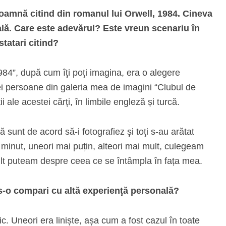
 doamnă citind din romanul lui Orwell, 1984. Cineva
ală. Care este adevărul? Este vreun scenariu în
statari citind?
1984”, după cum îţi poţi imagina, era o alegere
rei persoane din galeria mea de imagini “Clubul de
 ale acestei cărți, în limbile engleză și turcă.
ă sunt de acord să-i fotografiez şi toţi s-au arătat
 minut, uneori mai puțin, alteori mai mult, culegeam
ult puteam despre ceea ce se întâmpla în fața mea.
 s-o compari cu altă experienţă personală?
. Uneori era liniște, așa cum a fost cazul în toate