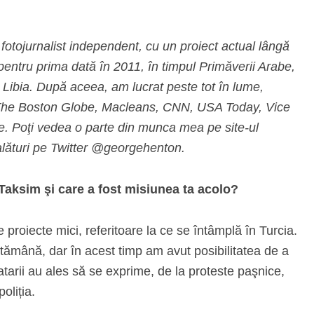
tojurnalist independent, cu un proiect actual lângă
entru prima dată în 2011, în timpul Primăverii Arabe,
 Libia. După aceea, am lucrat peste tot în lume,
 The Boston Globe, Macleans, CNN, USA Today, Vice
e. Poţi vedea o parte din munca mea pe site-ul
lături pe Twitter @georgehenton.
a Taksim şi care a fost misiunea ta acolo?
 proiecte mici, referitoare la ce se întâmplă în Turcia.
tămână, dar în acest timp am avut posibilitatea de a
atarii au ales să se exprime, de la proteste paşnice,
oliția.