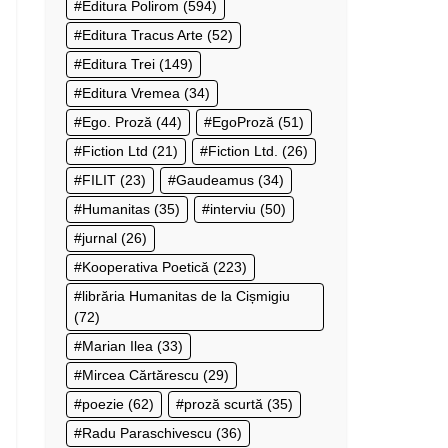
Editura Polirom
(594)
Editura Tracus Arte
(52)
Editura Trei
(149)
Editura Vremea
(34)
Ego. Proză
(44)
EgoProză
(51)
Fiction Ltd
(21)
Fiction Ltd.
(26)
FILIT
(23)
Gaudeamus
(34)
Humanitas
(35)
interviu
(50)
jurnal
(26)
Kooperativa Poetică
(223)
librăria Humanitas de la Cișmigiu
(72)
Marian Ilea
(33)
Mircea Cărtărescu
(29)
poezie
(62)
proză scurtă
(35)
Radu Paraschivescu
(36)