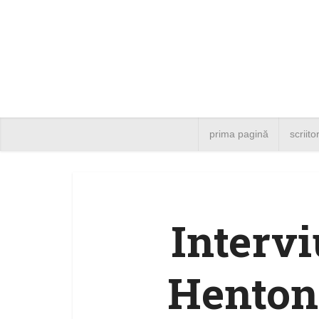
prima pagină
scriito
Intervi
Henton,