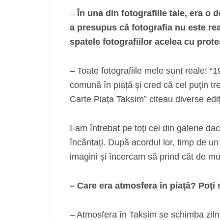
–
În una din fotografiile tale, era o
a presupus că fotografia nu este re
spatele fotografiilor acelea cu prote
– Toate fotografiile mele sunt reale! “
comună în piață și cred că cel puțin t
Carte Piața Taksim” citeau diverse ediții
I-am întrebat pe toţi cei din galerie dac
încântaţi. După acordul lor, timp de un
imagini și încercam să prind cât de m
– Care era atmosfera în piaţă? Poţi
– Atmosfera în Taksim se schimba zilnic