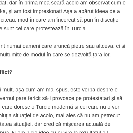
udat, dar în prima mea seară acolo am observat cum o
ka, şi am fost impresionat! Aşa a apărut ideea de a
re citeau, mod în care am încercat să pun în discuţie
e sunt cei care protestează în Turcia.
unt numai oameni care aruncă pietre sau altceva, ci şi
mulțumite de modul în care se dezvoltă țara lor.
flict?
Mai mult, așa cum am mai spus, este vorba despre o
ernul pare fericit să-i provoace pe protestatari și să
i care doresc o Turcie modernă și cei care nu o vor
luţia situaţiei de acolo, mai ales că nu am petrecut
tatea situației, dar cred că mișcarea actuală de
nua. N-am nicio idee cu privire la rezultatul ei!