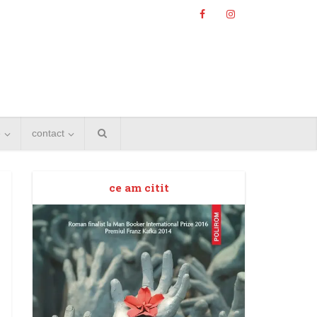
e
contact
ce am citit