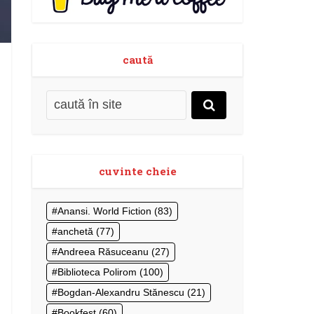
caută
cuvinte cheie
Anansi. World Fiction
(83)
anchetă
(77)
Andreea Răsuceanu
(27)
Biblioteca Polirom
(100)
Bogdan-Alexandru Stănescu
(21)
Bookfest
(60)