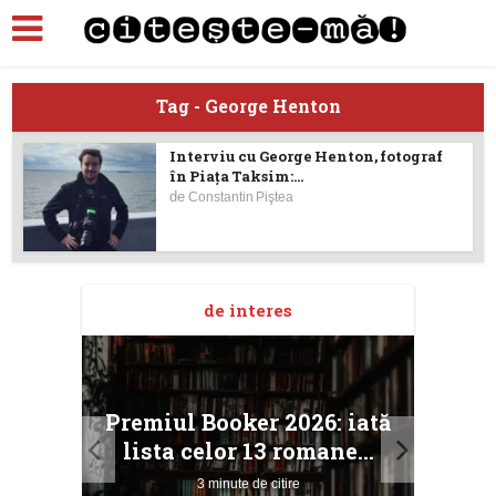
Tag - George Henton
Interviu cu George Henton, fotograf
în Piaţa Taksim:...
de
Constantin Piştea
de interes
taj
Ang
Premiul Booker 2026: iată
ile
Buc
lista celor 13 romane...
3 minute de citire