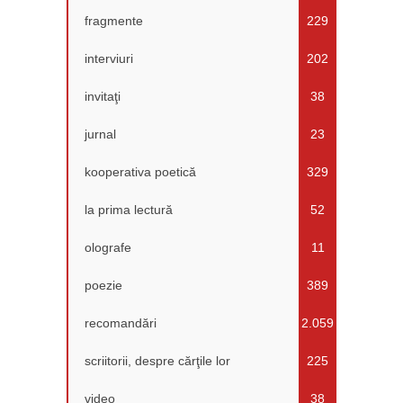
fragmente
229
interviuri
202
invitaţi
38
jurnal
23
kooperativa poetică
329
la prima lectură
52
olografe
11
poezie
389
recomandări
2.059
scriitorii, despre cărţile lor
225
video
38