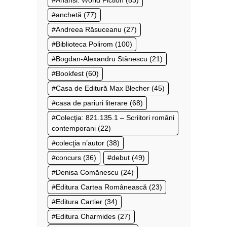
Anansi. World Fiction
(83)
anchetă
(77)
Andreea Răsuceanu
(27)
Biblioteca Polirom
(100)
Bogdan-Alexandru Stănescu
(21)
Bookfest
(60)
Casa de Editură Max Blecher
(45)
casa de pariuri literare
(68)
Colecţia: 821.135.1 – Scriitori români
contemporani
(22)
colecţia n’autor
(38)
concurs
(36)
debut
(49)
Denisa Comănescu
(24)
Editura Cartea Românească
(23)
Editura Cartier
(34)
Editura Charmides
(27)