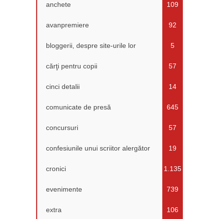
anchete
109
avanpremiere
92
bloggerii, despre site-urile lor
5
cărţi pentru copii
57
cinci detalii
14
comunicate de presă
645
concursuri
57
confesiunile unui scriitor alergător
19
cronici
1.135
evenimente
739
extra
106