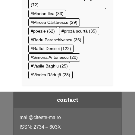
(72)
Marian Ilea
(33)
Mircea Cărtărescu
(29)
poezie
(62)
proză scurtă
(35)
Radu Paraschivescu
(36)
Raftul Denisei
(122)
Simona Antonescu
(20)
Vasile Baghiu
(25)
Viorica Răduţă
(28)
contact
mail@citeste-ma.ro
ISSN: 2734 – 603X