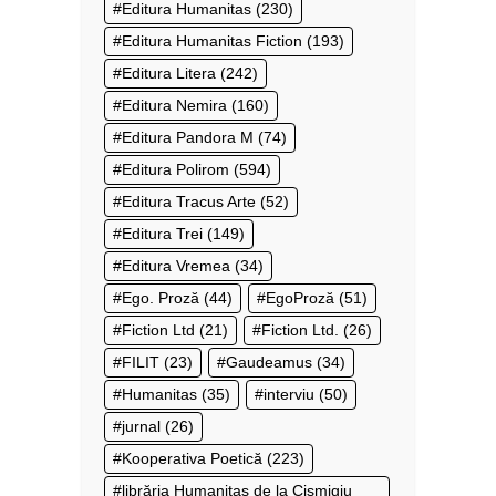
Editura Humanitas
(230)
Editura Humanitas Fiction
(193)
Editura Litera
(242)
Editura Nemira
(160)
Editura Pandora M
(74)
Editura Polirom
(594)
Editura Tracus Arte
(52)
Editura Trei
(149)
Editura Vremea
(34)
Ego. Proză
(44)
EgoProză
(51)
Fiction Ltd
(21)
Fiction Ltd.
(26)
FILIT
(23)
Gaudeamus
(34)
Humanitas
(35)
interviu
(50)
jurnal
(26)
Kooperativa Poetică
(223)
librăria Humanitas de la Cișmigiu