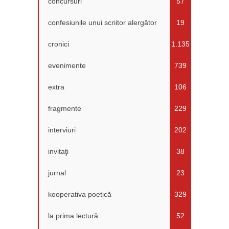
concursuri
57
confesiunile unui scriitor alergător
19
cronici
1.135
evenimente
739
extra
106
fragmente
229
interviuri
202
invitaţi
38
jurnal
23
kooperativa poetică
329
la prima lectură
52