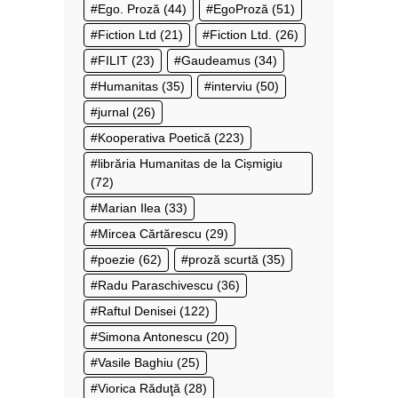
Ego. Proză
(44)
EgoProză
(51)
Fiction Ltd
(21)
Fiction Ltd.
(26)
FILIT
(23)
Gaudeamus
(34)
Humanitas
(35)
interviu
(50)
jurnal
(26)
Kooperativa Poetică
(223)
librăria Humanitas de la Cișmigiu
(72)
Marian Ilea
(33)
Mircea Cărtărescu
(29)
poezie
(62)
proză scurtă
(35)
Radu Paraschivescu
(36)
Raftul Denisei
(122)
Simona Antonescu
(20)
Vasile Baghiu
(25)
Viorica Răduţă
(28)