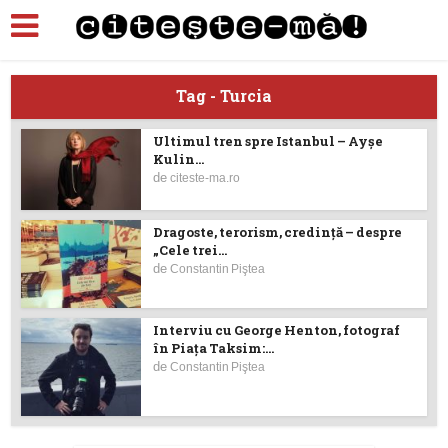
Tag - Turcia
Ultimul tren spre Istanbul – Ayşe
Kulin...
de
citeste-ma.ro
Dragoste, terorism, credinţă – despre
„Cele trei...
de
Constantin Piştea
Interviu cu George Henton, fotograf
în Piaţa Taksim:...
de
Constantin Piştea