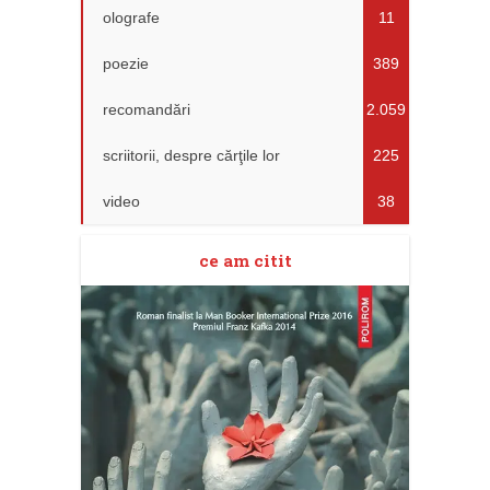
olografe
11
poezie
389
recomandări
2.059
scriitorii, despre cărţile lor
225
video
38
ce am citit