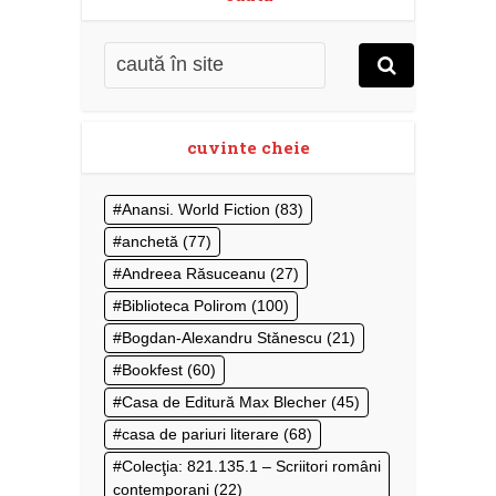
cuvinte cheie
Anansi. World Fiction
(83)
anchetă
(77)
Andreea Răsuceanu
(27)
Biblioteca Polirom
(100)
Bogdan-Alexandru Stănescu
(21)
Bookfest
(60)
Casa de Editură Max Blecher
(45)
casa de pariuri literare
(68)
Colecţia: 821.135.1 – Scriitori români
contemporani
(22)