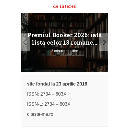
de interes
taj
Ang
Premiul Booker 2026: iată
ile
Buc
lista celor 13 romane...
3 minute de citire
site fondat la 23 aprilie 2018
ISSN: 2734 – 603X
ISSN-L: 2734 – 603X
citeste-ma.ro