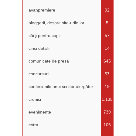
avanpremiere
92
bloggerii, despre site-urile lor
5
cărţi pentru copii
57
cinci detalii
14
comunicate de presă
645
concursuri
57
confesiunile unui scriitor alergător
19
cronici
1.135
evenimente
739
extra
106