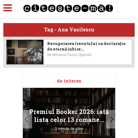
Tag - Ana Vasilescu
Recuperarea trecutului ca declarație
de eternă iubire:...
de
Mihaela Pascu-Oglindă
de interes
taj
Ang
Premiul Booker 2026: iată
ile
Buc
lista celor 13 romane...
3 minute de citire