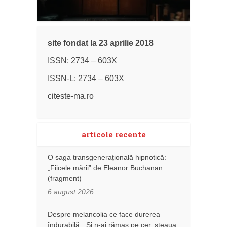
site fondat la 23 aprilie 2018
ISSN: 2734 – 603X
ISSN-L: 2734 – 603X
citeste-ma.ro
articole recente
O saga transgenerațională hipnotică:
„Fiicele mării” de Eleanor Buchanan
(fragment)
6 august 2026
Despre melancolia ce face durerea
îndurabilă: „Și n-ai rămas pe cer, steaua