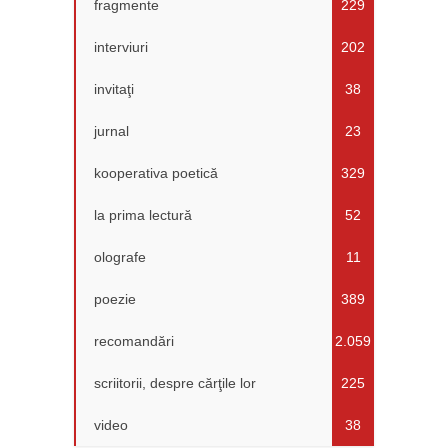
fragmente
229
interviuri
202
invitaţi
38
jurnal
23
kooperativa poetică
329
la prima lectură
52
olografe
11
poezie
389
recomandări
2.059
scriitorii, despre cărţile lor
225
video
38