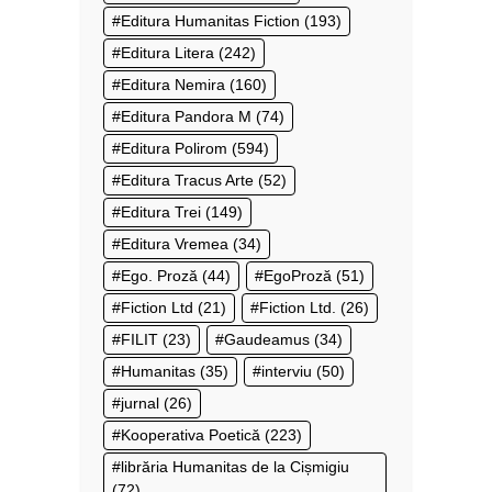
Editura Humanitas Fiction
(193)
Editura Litera
(242)
Editura Nemira
(160)
Editura Pandora M
(74)
Editura Polirom
(594)
Editura Tracus Arte
(52)
Editura Trei
(149)
Editura Vremea
(34)
Ego. Proză
(44)
EgoProză
(51)
Fiction Ltd
(21)
Fiction Ltd.
(26)
FILIT
(23)
Gaudeamus
(34)
Humanitas
(35)
interviu
(50)
jurnal
(26)
Kooperativa Poetică
(223)
librăria Humanitas de la Cișmigiu
(72)