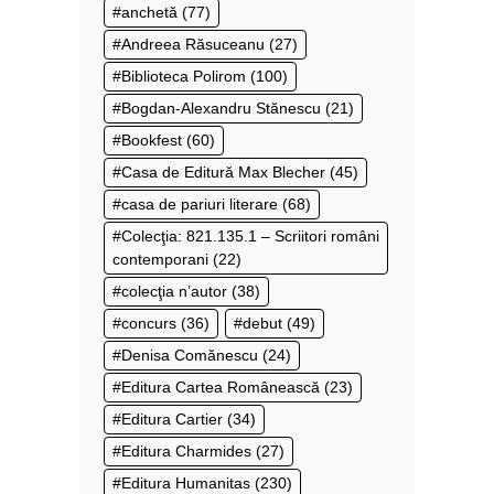
anchetă
(77)
Andreea Răsuceanu
(27)
Biblioteca Polirom
(100)
Bogdan-Alexandru Stănescu
(21)
Bookfest
(60)
Casa de Editură Max Blecher
(45)
casa de pariuri literare
(68)
Colecţia: 821.135.1 – Scriitori români
contemporani
(22)
colecţia n’autor
(38)
concurs
(36)
debut
(49)
Denisa Comănescu
(24)
Editura Cartea Românească
(23)
Editura Cartier
(34)
Editura Charmides
(27)
Editura Humanitas
(230)