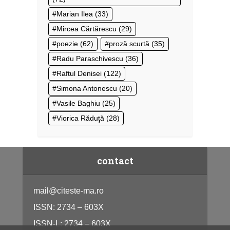
Marian Ilea
(33)
Mircea Cărtărescu
(29)
poezie
(62)
proză scurtă
(35)
Radu Paraschivescu
(36)
Raftul Denisei
(122)
Simona Antonescu
(20)
Vasile Baghiu
(25)
Viorica Răduţă
(28)
contact
mail@citeste-ma.ro
ISSN: 2734 – 603X
ISSN-L: 2734 – 603X