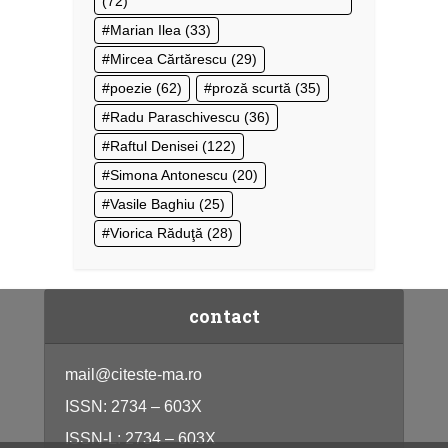
(72)
Marian Ilea
(33)
Mircea Cărtărescu
(29)
poezie
(62)
proză scurtă
(35)
Radu Paraschivescu
(36)
Raftul Denisei
(122)
Simona Antonescu
(20)
Vasile Baghiu
(25)
Viorica Răduţă
(28)
contact
mail@citeste-ma.ro
ISSN: 2734 – 603X
ISSN-L: 2734 – 603X