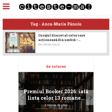
Tag - Anca-Maria Pănoiu
Curajul discret al celor care
acționează din umbră –...
de
citeste-ma.ro
de interes
taj
Ang
Premiul Booker 2026: iată
ile
Buc
lista celor 13 romane...
3 minute de citire