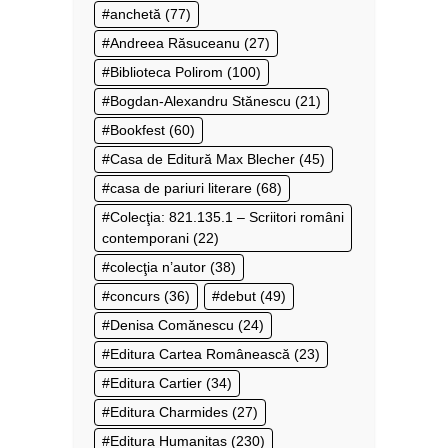
anchetă
(77)
Andreea Răsuceanu
(27)
Biblioteca Polirom
(100)
Bogdan-Alexandru Stănescu
(21)
Bookfest
(60)
Casa de Editură Max Blecher
(45)
casa de pariuri literare
(68)
Colecţia: 821.135.1 – Scriitori români
contemporani
(22)
colecţia n’autor
(38)
concurs
(36)
debut
(49)
Denisa Comănescu
(24)
Editura Cartea Românească
(23)
Editura Cartier
(34)
Editura Charmides
(27)
Editura Humanitas
(230)