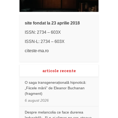
site fondat la 23 aprilie 2018
ISSN: 2734 – 603X
ISSN-L: 2734 – 603X
citeste-ma.ro
articole recente
O saga transgenerațională hipnotică:
„Fiicele mării” de Eleanor Buchanan
(fragment)
6 august 2026
Despre melancolia ce face durerea
îndurabilă: „Și n-ai rămas pe cer, steaua