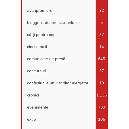
avanpremiere
92
bloggerii, despre site-urile lor
5
cărţi pentru copii
57
cinci detalii
14
comunicate de presă
645
concursuri
57
confesiunile unui scriitor alergător
19
cronici
1.135
evenimente
739
extra
106