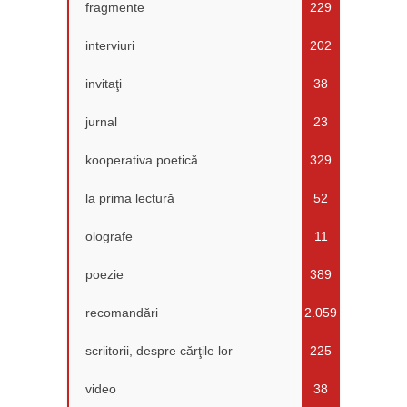
fragmente
229
interviuri
202
invitaţi
38
jurnal
23
kooperativa poetică
329
la prima lectură
52
olografe
11
poezie
389
recomandări
2.059
scriitorii, despre cărţile lor
225
video
38