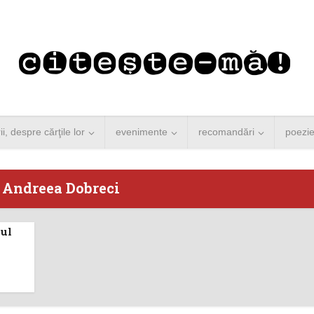
rii, despre cărţile lor
evenimente
recomandări
poezi
- Andreea Dobreci
sul
 Merkel vine la
Concurs de reportaj
ști. Lansare de
literar pentru noile
carte şi...
generații...
 minute de citire
3 minute de citire