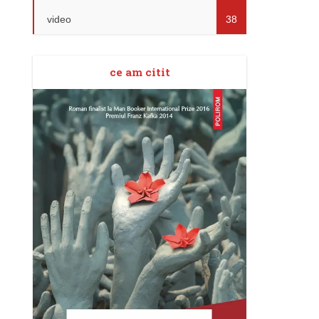
video
38
ce am citit