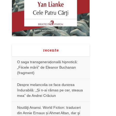
recente
O saga transgenerațională hipnotică:
„Fiicele mării” de Eleanor Buchanan
(fragment)
Despre melancolia ce face durerea
îndurabilă: „Și n-ai rămas pe cer, steaua
mea” de Andrei Crăciun
Noutăţi Anansi. World Fiction: traduceri
din Annie Ernaux și Ahmet Altan, dar şi