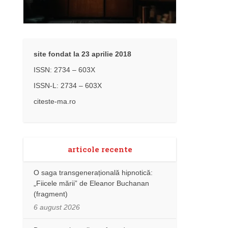
site fondat la 23 aprilie 2018
ISSN: 2734 – 603X
ISSN-L: 2734 – 603X
citeste-ma.ro
articole recente
O saga transgenerațională hipnotică:
„Fiicele mării” de Eleanor Buchanan
(fragment)
6 august 2026