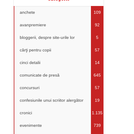
anchete
109
avanpremiere
92
bloggerii, despre site-urile lor
5
cărţi pentru copii
57
cinci detalii
14
comunicate de presă
645
concursuri
57
confesiunile unui scriitor alergător
19
cronici
1.135
evenimente
739