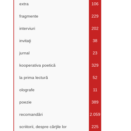
extra
106
fragmente
229
interviuri
202
invitaţi
38
jurnal
23
kooperativa poetică
329
la prima lectură
52
olografe
11
poezie
389
recomandări
2.059
scriitorii, despre cărţile lor
225