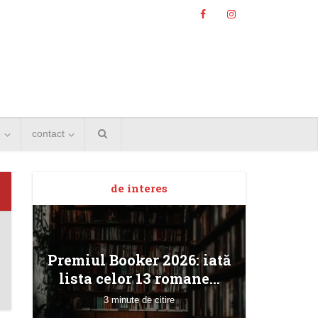
e
contact
de interes
Angela
Premiul Booker 2026: iată
Bucur
lista celor 13 romane...
3 minute de citire