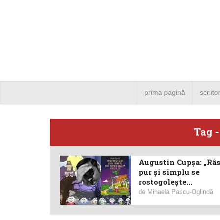
prima pagină
scriito
Tag 
Augustin Cupșa: „Râ
Angela
pur și simplu se
rostogolește...
Bucure
de
Mihaela Pascu-Oglindă
4