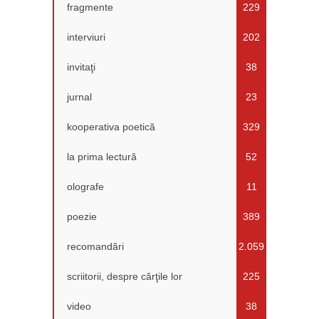
fragmente
229
interviuri
202
invitaţi
38
jurnal
23
kooperativa poetică
329
la prima lectură
52
olografe
11
poezie
389
recomandări
2.059
scriitorii, despre cărţile lor
225
video
38