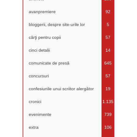
avanpremiere
92
bloggerii, despre site-urile lor
5
cărţi pentru copii
57
cinci detalii
14
comunicate de presă
645
concursuri
57
confesiunile unui scriitor alergător
19
cronici
1.135
evenimente
739
extra
106