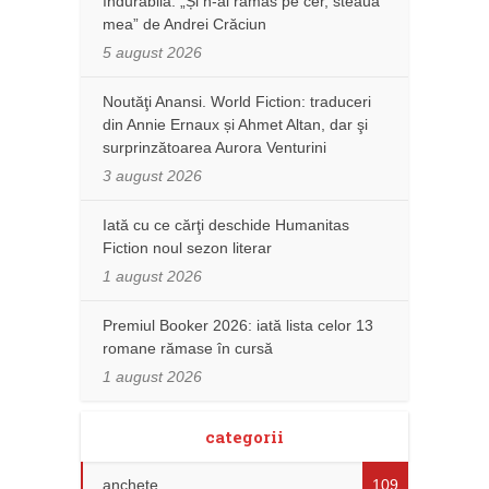
îndurabilă: „Și n-ai rămas pe cer, steaua
mea” de Andrei Crăciun
5 august 2026
Noutăţi Anansi. World Fiction: traduceri
din Annie Ernaux și Ahmet Altan, dar şi
surprinzătoarea Aurora Venturini
3 august 2026
Iată cu ce cărţi deschide Humanitas
Fiction noul sezon literar
1 august 2026
Premiul Booker 2026: iată lista celor 13
romane rămase în cursă
1 august 2026
categorii
anchete
109