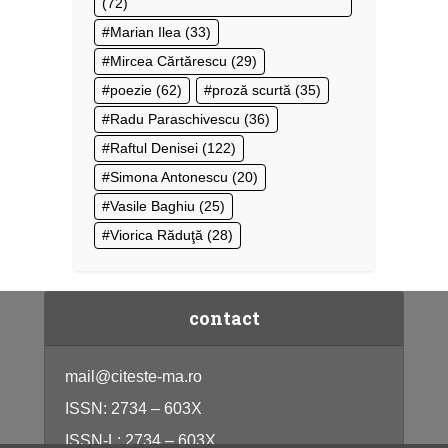
(72)
Marian Ilea
(33)
Mircea Cărtărescu
(29)
poezie
(62)
proză scurtă
(35)
Radu Paraschivescu
(36)
Raftul Denisei
(122)
Simona Antonescu
(20)
Vasile Baghiu
(25)
Viorica Răduţă
(28)
contact
mail@citeste-ma.ro
ISSN: 2734 – 603X
ISSN-L: 2734 – 603X