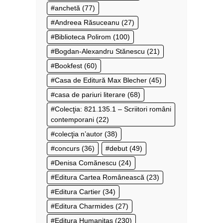
anchetă
(77)
Andreea Răsuceanu
(27)
Biblioteca Polirom
(100)
Bogdan-Alexandru Stănescu
(21)
Bookfest
(60)
Casa de Editură Max Blecher
(45)
casa de pariuri literare
(68)
Colecţia: 821.135.1 – Scriitori români
contemporani
(22)
colecţia n’autor
(38)
concurs
(36)
debut
(49)
Denisa Comănescu
(24)
Editura Cartea Românească
(23)
Editura Cartier
(34)
Editura Charmides
(27)
Editura Humanitas
(230)