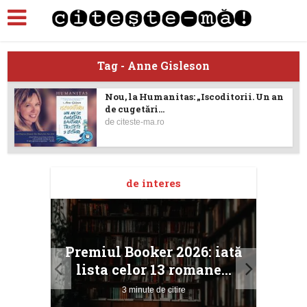
Tag - Anne Gisleson
Nou, la Humanitas: „Iscoditorii. Un an
de cugetări...
de
citeste-ma.ro
de interes
taj
Ang
Premiul Booker 2026: iată
ile
Buc
lista celor 13 romane...
3 minute de citire