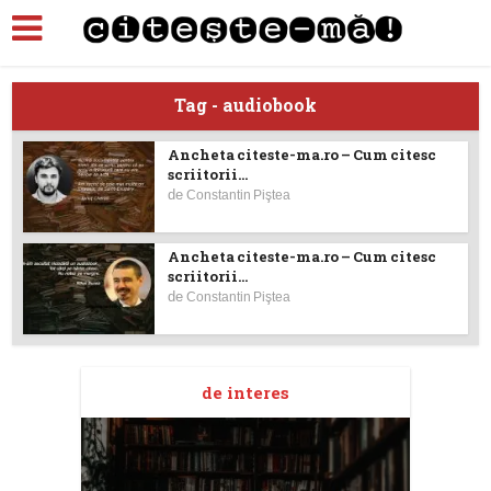
Tag - audiobook
Ancheta citeste-ma.ro – Cum citesc
scriitorii...
de
Constantin Piştea
Ancheta citeste-ma.ro – Cum citesc
scriitorii...
de
Constantin Piştea
de interes
taj
Ang