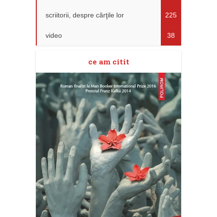
scriitorii, despre cărţile lor
225
video
38
ce am citit