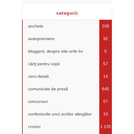
categorii
anchete
109
avanpremiere
92
bloggerii, despre site-urile lor
5
cărţi pentru copii
57
cinci detalii
14
comunicate de presă
645
concursuri
57
confesiunile unui scriitor alergător
19
cronici
1.135