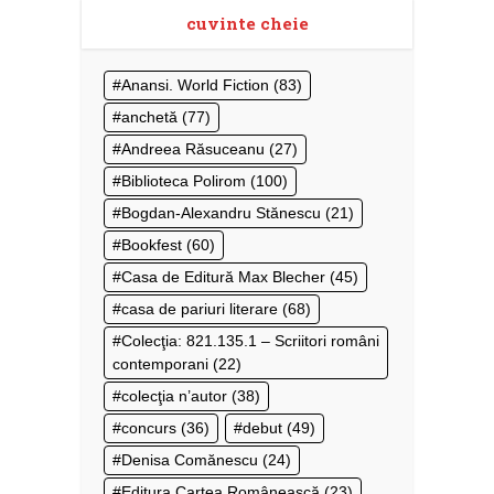
cuvinte cheie
Anansi. World Fiction
(83)
anchetă
(77)
Andreea Răsuceanu
(27)
Biblioteca Polirom
(100)
Bogdan-Alexandru Stănescu
(21)
Bookfest
(60)
Casa de Editură Max Blecher
(45)
casa de pariuri literare
(68)
Colecţia: 821.135.1 – Scriitori români
contemporani
(22)
colecţia n’autor
(38)
concurs
(36)
debut
(49)
Denisa Comănescu
(24)
Editura Cartea Românească
(23)