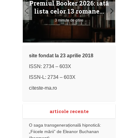
Premiul Booker 2026: iată
ile
Buc
lista celor 13 romane...
3 minute de citire
site fondat la 23 aprilie 2018
ISSN: 2734 – 603X
ISSN-L: 2734 – 603X
citeste-ma.ro
articole recente
O saga transgenerațională hipnotică:
„Fiicele mării” de Eleanor Buchanan
(fragment)