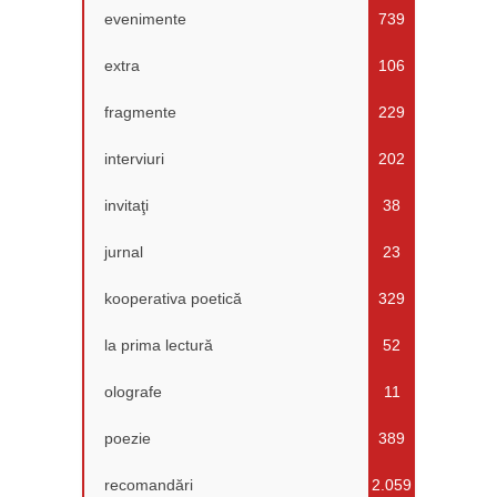
evenimente
739
extra
106
fragmente
229
interviuri
202
invitaţi
38
jurnal
23
kooperativa poetică
329
la prima lectură
52
olografe
11
poezie
389
recomandări
2.059