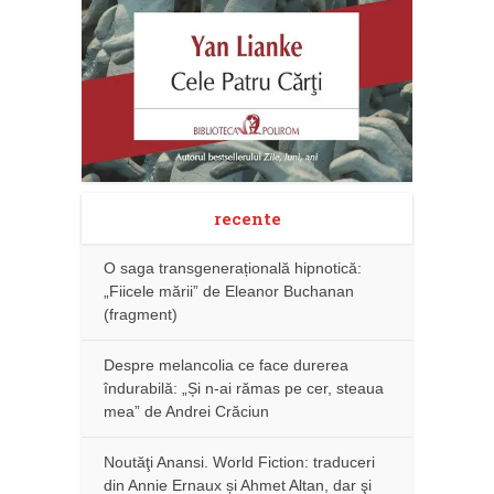
recente
O saga transgenerațională hipnotică:
„Fiicele mării” de Eleanor Buchanan
(fragment)
Despre melancolia ce face durerea
îndurabilă: „Și n-ai rămas pe cer, steaua
mea” de Andrei Crăciun
Noutăţi Anansi. World Fiction: traduceri
din Annie Ernaux și Ahmet Altan, dar şi