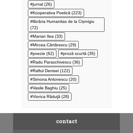
jurnal
(26)
Kooperativa Poetică
(223)
librăria Humanitas de la Cișmigiu
(72)
Marian Ilea
(33)
Mircea Cărtărescu
(29)
poezie
(62)
proză scurtă
(35)
Radu Paraschivescu
(36)
Raftul Denisei
(122)
Simona Antonescu
(20)
Vasile Baghiu
(25)
Viorica Răduţă
(28)
contact