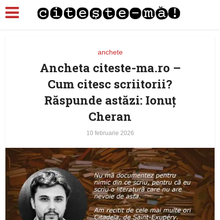
anchete
Ancheta citeste-ma.ro –
Cum citesc scriitorii?
Răspunde astăzi: Ionuţ
Cheran
10 februarie 2026