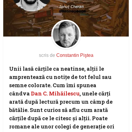
scris de
Constantin Piştea
Unii lasă cărţile ca neatinse, alţii le
amprentează cu notiţe de tot felul sau
semne colorate. Cum îmi spunea
cândva
Dan C. Mihăilescu
, unele cărţi
arată după lectură precum un câmp de
bătălie. Sunt curios să aflu cum arată
cărţile după ce le citesc şi alţii. Poate
romane ale unor colegi de generaţie ori