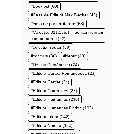
Bookfest
(60)
Casa de Editură Max Blecher
(45)
casa de pariuri literare
(68)
Colecţia: 821.135.1 – Scriitori români
contemporani
(22)
colecţia n’autor
(38)
concurs
(36)
debut
(49)
Denisa Comănescu
(24)
Editura Cartea Românească
(23)
Editura Cartier
(34)
Editura Charmides
(27)
Editura Humanitas
(230)
Editura Humanitas Fiction
(193)
Editura Litera
(242)
Editura Nemira
(160)
Editura Pandora M
(74)