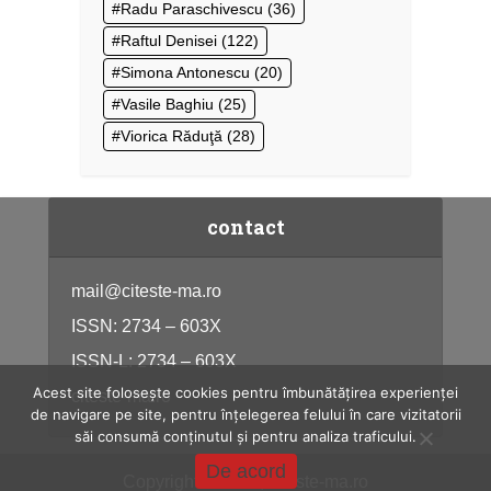
Radu Paraschivescu
(36)
Raftul Denisei
(122)
Simona Antonescu
(20)
Vasile Baghiu
(25)
Viorica Răduţă
(28)
contact
mail@citeste-ma.ro
ISSN: 2734 – 603X
ISSN-L: 2734 – 603X
Acest site folosește cookies pentru îmbunătățirea experienței
citeste-ma.ro
de navigare pe site, pentru înțelegerea felului în care vizitatorii
săi consumă conținutul și pentru analiza traficului.
De acord
Copyright © 2026, citeste-ma.ro