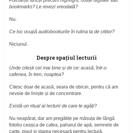
Folosești funcții precum highlight, notițe digitale sau
bookmarks? Le revezi vreodată?
Nu.
Ce loc ocupă audiobookurile în rutina ta de cititor?
Niciunul.
Despre spațiul lecturii
Unde citești cel mai bine și de ce: acasă, într-o
cafenea, în tren, noaptea?
Citesc doar de acasă, seara de obicei, pentru că am
nevoie de liniște și de concentrare.
Există un ritual al lecturii de care te agăți?
Nu neapărat, dar am pregătite pe măsuța de lângă
fotoliu ceașca de cafea, paharul de apă, semnele de
carte, pixul și starea necesară pentru lectură.