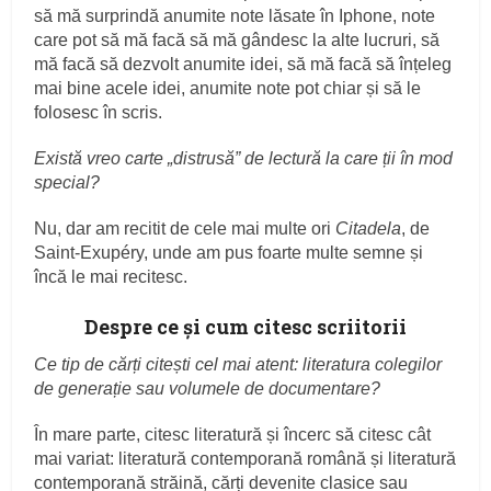
să mă surprindă anumite note lăsate în Iphone, note
care pot să mă facă să mă gândesc la alte lucruri, să
mă facă să dezvolt anumite idei, să mă facă să înțeleg
mai bine acele idei, anumite note pot chiar și să le
folosesc în scris.
Există vreo carte „distrusă” de lectură la care ții în mod
special?
Nu, dar am recitit de cele mai multe ori
Citadela
, de
Saint-Exupéry, unde am pus foarte multe semne și
încă le mai recitesc.
Despre ce și cum citesc scriitorii
Ce tip de cărți citești cel mai atent: literatura colegilor
de generație sau volumele de documentare?
În mare parte, citesc literatură și încerc să citesc cât
mai variat: literatură contemporană română și literatură
contemporană străină, cărți devenite clasice sau