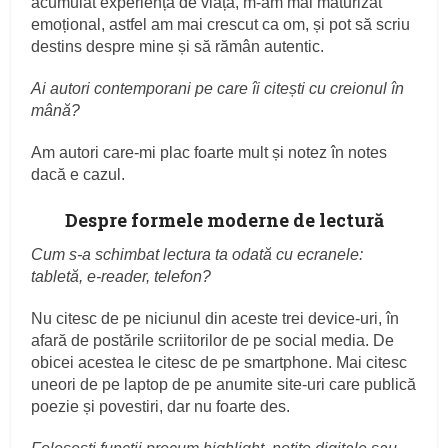
acumulat experiență de viață, m-am mai maturizat
emoțional, astfel am mai crescut ca om, și pot să scriu
destins despre mine și să rămân autentic.
Ai autori contemporani pe care îi citești cu creionul în
mână?
Am autori care-mi plac foarte mult și notez în notes
dacă e cazul.
Despre formele moderne de lectură
Cum s-a schimbat lectura ta odată cu ecranele:
tabletă, e-reader, telefon?
Nu citesc de pe niciunul din aceste trei device-uri, în
afară de postările scriitorilor de pe social media. De
obicei acestea le citesc de pe smartphone. Mai citesc
uneori de pe laptop de pe anumite site-uri care publică
poezie și povestiri, dar nu foarte des.