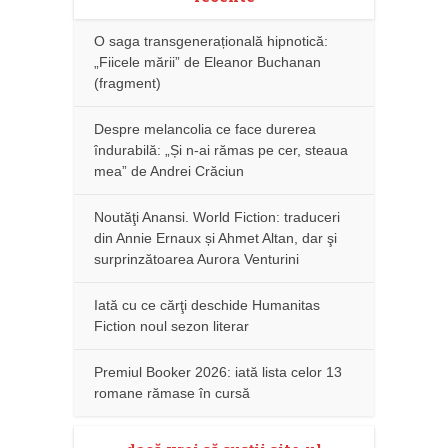
O saga transgenerațională hipnotică:
„Fiicele mării” de Eleanor Buchanan
(fragment)
Despre melancolia ce face durerea
îndurabilă: „Și n-ai rămas pe cer, steaua
mea” de Andrei Crăciun
Noutăţi Anansi. World Fiction: traduceri
din Annie Ernaux și Ahmet Altan, dar şi
surprinzătoarea Aurora Venturini
Iată cu ce cărţi deschide Humanitas
Fiction noul sezon literar
Premiul Booker 2026: iată lista celor 13
romane rămase în cursă