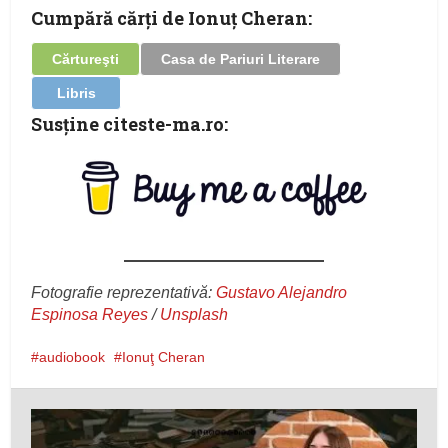
Cumpără cărţi de Ionuţ Cheran:
Cărtureşti
Casa de Pariuri Literare
Libris
Susţine citeste-ma.ro:
Fotografie reprezentativă:
Gustavo Alejandro
Espinosa Reyes
/
Unsplash
audiobook
Ionuţ Cheran