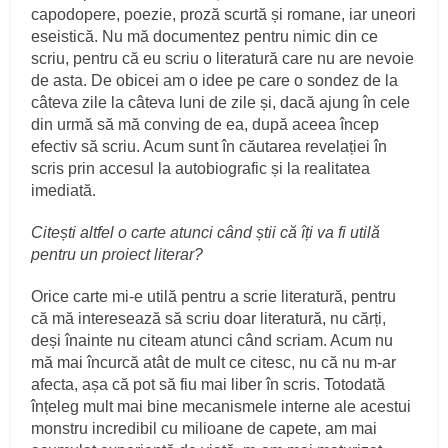
capodopere, poezie, proză scurtă și romane, iar uneori
eseistică. Nu mă documentez pentru nimic din ce
scriu, pentru că eu scriu o literatură care nu are nevoie
de asta. De obicei am o idee pe care o sondez de la
câteva zile la câteva luni de zile și, dacă ajung în cele
din urmă să mă conving de ea, după aceea încep
efectiv să scriu. Acum sunt în căutarea revelației în
scris prin accesul la autobiografic și la realitatea
imediată.
Citești altfel o carte atunci când știi că îți va fi utilă
pentru un proiect literar?
Orice carte mi-e utilă pentru a scrie literatură, pentru
că mă interesează să scriu doar literatură, nu cărți,
deși înainte nu citeam atunci când scriam. Acum nu
mă mai încurcă atât de mult ce citesc, nu că nu m-ar
afecta, așa că pot să fiu mai liber în scris. Totodată
înțeleg mult mai bine mecanismele interne ale acestui
monstru incredibil cu milioane de capete, am mai