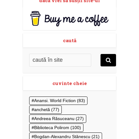
dacă vrei să susţii site-ul
caută
cuvinte cheie
Anansi. World Fiction
(83)
anchetă
(77)
Andreea Răsuceanu
(27)
Biblioteca Polirom
(100)
Bogdan-Alexandru Stănescu
(21)