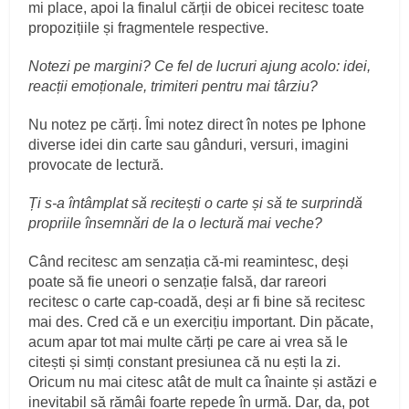
mi place, apoi la finalul cărții de obicei recitesc toate
propozițiile și fragmentele respective.
Notezi pe margini? Ce fel de lucruri ajung acolo: idei,
reacții emoționale, trimiteri pentru mai târziu?
Nu notez pe cărți. Îmi notez direct în notes pe Iphone
diverse idei din carte sau gânduri, versuri, imagini
provocate de lectură.
Ți s-a întâmplat să recitești o carte și să te surprindă
propriile însemnări de la o lectură mai veche?
Când recitesc am senzația că-mi reamintesc, deși
poate să fie uneori o senzație falsă, dar rareori
recitesc o carte cap-coadă, deși ar fi bine să recitesc
mai des. Cred că e un exercițiu important. Din păcate,
acum apar tot mai multe cărți pe care ai vrea să le
citești și simți constant presiunea că nu ești la zi.
Oricum nu mai citesc atât de mult ca înainte și astăzi e
inevitabil să rămâi foarte repede în urmă. Dar, da, pot