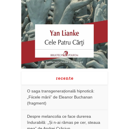
recente
O saga transgenerațională hipnotică:
„Fiicele mării” de Eleanor Buchanan
(fragment)
Despre melancolia ce face durerea
îndurabilă: „Și n-ai rămas pe cer, steaua
mea” de Andrei Crăciun