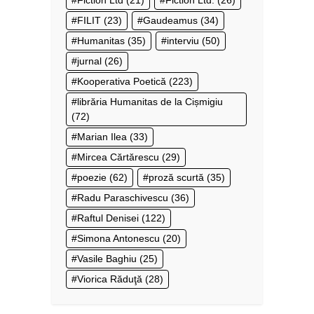
Fiction Ltd
(21)
Fiction Ltd.
(26)
FILIT
(23)
Gaudeamus
(34)
Humanitas
(35)
interviu
(50)
jurnal
(26)
Kooperativa Poetică
(223)
librăria Humanitas de la Cișmigiu
(72)
Marian Ilea
(33)
Mircea Cărtărescu
(29)
poezie
(62)
proză scurtă
(35)
Radu Paraschivescu
(36)
Raftul Denisei
(122)
Simona Antonescu
(20)
Vasile Baghiu
(25)
Viorica Răduţă
(28)