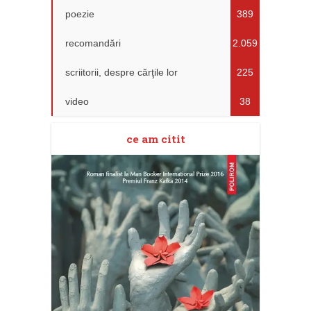
poezie
389
recomandări
2.059
scriitorii, despre cărţile lor
225
video
38
ce am citit