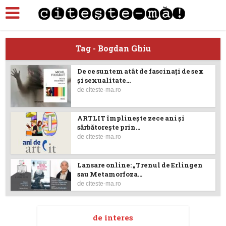
Tag - Bogdan Ghiu
De ce suntem atât de fascinați de sex
și sexualitate...
de
citeste-ma.ro
ARTLIT împlinește zece ani și
sărbătorește prin...
de
citeste-ma.ro
Lansare online: „Trenul de Erlingen
sau Metamorfoza...
de
citeste-ma.ro
de interes