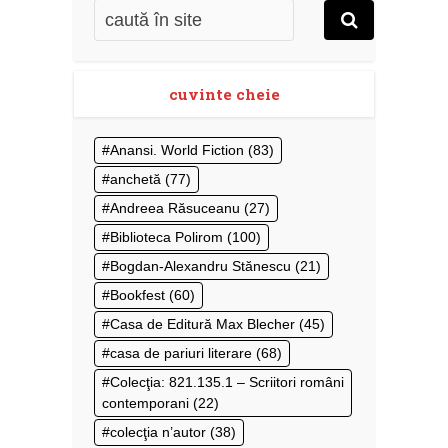
cuvinte cheie
Anansi. World Fiction
(83)
anchetă
(77)
Andreea Răsuceanu
(27)
Biblioteca Polirom
(100)
Bogdan-Alexandru Stănescu
(21)
Bookfest
(60)
Casa de Editură Max Blecher
(45)
casa de pariuri literare
(68)
Colecţia: 821.135.1 – Scriitori români
contemporani
(22)
colecţia n’autor
(38)