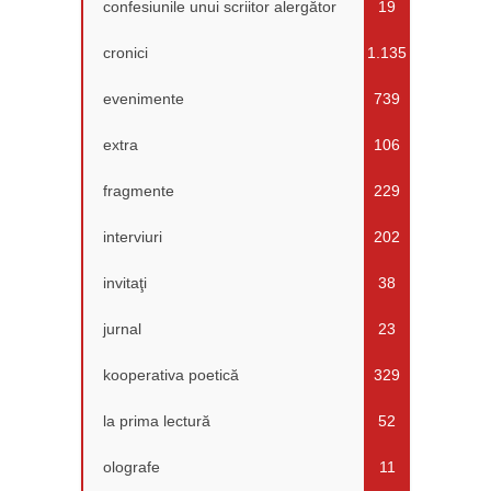
confesiunile unui scriitor alergător
19
cronici
1.135
evenimente
739
extra
106
fragmente
229
interviuri
202
invitaţi
38
jurnal
23
kooperativa poetică
329
la prima lectură
52
olografe
11