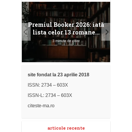
taj
Ang
Premiul Booker 2026: iată
ile
Buc
lista celor 13 romane...
3 minute de citire
site fondat la 23 aprilie 2018
ISSN: 2734 – 603X
ISSN-L: 2734 – 603X
citeste-ma.ro
articole recente