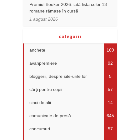
Premiul Booker 2026: iată lista celor 13
romane rămase în cursă
1 august 2026
categorii
anchete
109
avanpremiere
92
bloggerii, despre site-urile lor
5
cărţi pentru copii
57
cinci detalii
14
comunicate de presă
645
concursuri
57