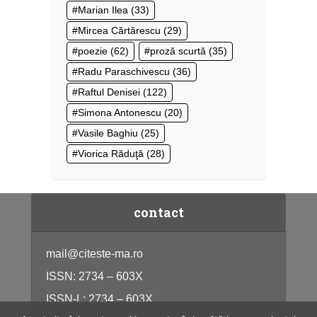
Marian Ilea
(33)
Mircea Cărtărescu
(29)
poezie
(62)
proză scurtă
(35)
Radu Paraschivescu
(36)
Raftul Denisei
(122)
Simona Antonescu
(20)
Vasile Baghiu
(25)
Viorica Răduţă
(28)
contact
mail@citeste-ma.ro
ISSN: 2734 – 603X
ISSN-L: 2734 – 603X