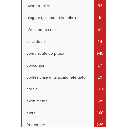
avanpremiere
92
bloggerii, despre site-urile lor
5
cărţi pentru copii
57
cinci detalii
14
comunicate de presă
645
concursuri
57
confesiunile unui scriitor alergător
19
cronici
1.135
evenimente
739
extra
106
fragmente
229