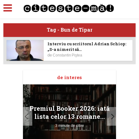
Tag - Bun de Tipar
Interviu cu scriitorul Adrian Schiop:
„S-a nimerit să...
de
Constantin Piştea
de interes
taj
Ang
Premiul Booker 2026: iată
ile
Buc
lista celor 13 romane...
3 minute de citire