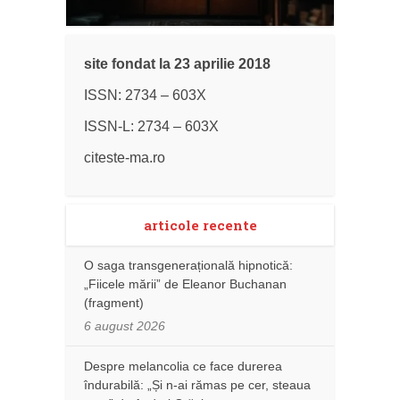
site fondat la 23 aprilie 2018
ISSN: 2734 – 603X
ISSN-L: 2734 – 603X
citeste-ma.ro
articole recente
O saga transgenerațională hipnotică:
„Fiicele mării” de Eleanor Buchanan
(fragment)
6 august 2026
Despre melancolia ce face durerea
îndurabilă: „Și n-ai rămas pe cer, steaua