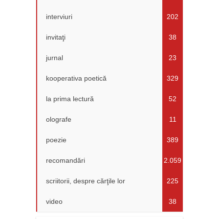
interviuri
202
invitaţi
38
jurnal
23
kooperativa poetică
329
la prima lectură
52
olografe
11
poezie
389
recomandări
2.059
scriitorii, despre cărţile lor
225
video
38