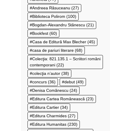
Andreea Răsuceanu
(27)
Biblioteca Polirom
(100)
Bogdan-Alexandru Stănescu
(21)
Bookfest
(60)
Casa de Editură Max Blecher
(45)
casa de pariuri literare
(68)
Colecţia: 821.135.1 – Scriitori români
contemporani
(22)
colecţia n’autor
(38)
concurs
(36)
debut
(49)
Denisa Comănescu
(24)
Editura Cartea Românească
(23)
Editura Cartier
(34)
Editura Charmides
(27)
Editura Humanitas
(230)