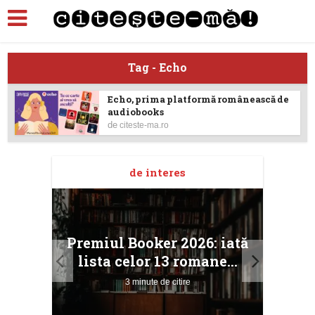
Tag - Echo
Echo, prima platformă românească de
audiobooks
de
citeste-ma.ro
de interes
taj
Ang
Premiul Booker 2026: iată
ile
Buc
lista celor 13 romane...
3 minute de citire