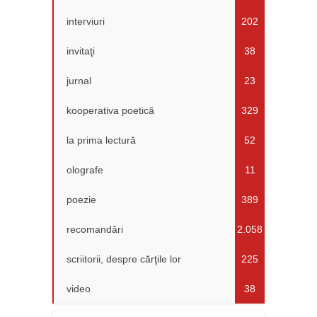
interviuri
202
invitaţi
38
jurnal
23
kooperativa poetică
329
la prima lectură
52
olografe
11
poezie
389
recomandări
2.058
scriitorii, despre cărţile lor
225
video
38