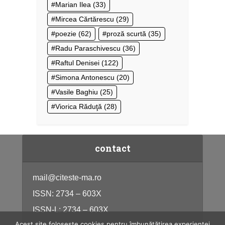
Marian Ilea
(33)
Mircea Cărtărescu
(29)
poezie
(62)
proză scurtă
(35)
Radu Paraschivescu
(36)
Raftul Denisei
(122)
Simona Antonescu
(20)
Vasile Baghiu
(25)
Viorica Răduţă
(28)
contact
mail@citeste-ma.ro
ISSN: 2734 – 603X
ISSN-L: 2734 – 603X
Acest site folosește cookies pentru îmbunătățirea experienței