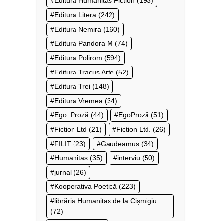
Editura Humanitas Fiction
(193)
Editura Litera
(242)
Editura Nemira
(160)
Editura Pandora M
(74)
Editura Polirom
(594)
Editura Tracus Arte
(52)
Editura Trei
(148)
Editura Vremea
(34)
Ego. Proză
(44)
EgoProză
(51)
Fiction Ltd
(21)
Fiction Ltd.
(26)
FILIT
(23)
Gaudeamus
(34)
Humanitas
(35)
interviu
(50)
jurnal
(26)
Kooperativa Poetică
(223)
librăria Humanitas de la Cișmigiu
(72)