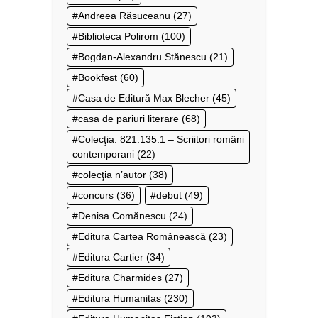
Andreea Răsuceanu
(27)
Biblioteca Polirom
(100)
Bogdan-Alexandru Stănescu
(21)
Bookfest
(60)
Casa de Editură Max Blecher
(45)
casa de pariuri literare
(68)
Colecţia: 821.135.1 – Scriitori români
contemporani
(22)
colecţia n’autor
(38)
concurs
(36)
debut
(49)
Denisa Comănescu
(24)
Editura Cartea Românească
(23)
Editura Cartier
(34)
Editura Charmides
(27)
Editura Humanitas
(230)