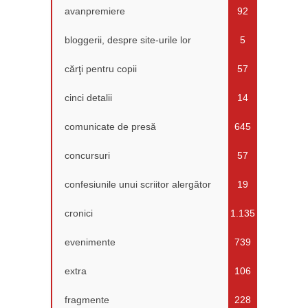
avanpremiere
92
bloggerii, despre site-urile lor
5
cărţi pentru copii
57
cinci detalii
14
comunicate de presă
645
concursuri
57
confesiunile unui scriitor alergător
19
cronici
1.135
evenimente
739
extra
106
fragmente
228