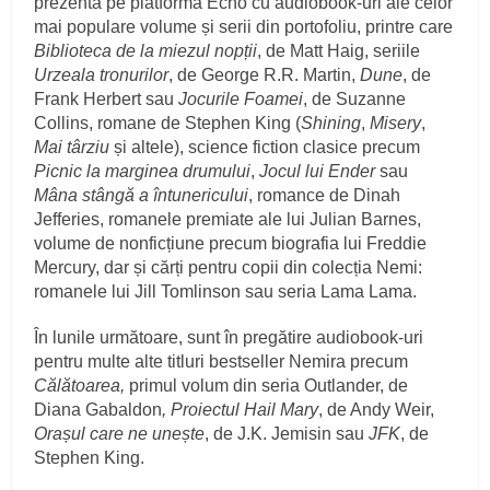
prezentă pe platforma Echo cu audiobook-uri ale celor
mai populare volume și serii din portofoliu, printre care
Biblioteca de la miezul nopții
, de Matt Haig, seriile
Urzeala tronurilor
, de George R.R. Martin,
Dune
, de
Frank Herbert sau
Jocurile Foamei
, de Suzanne
Collins, romane de Stephen King (
Shining
,
Misery
,
Mai târziu
și altele), science fiction clasice precum
Picnic la marginea drumului
,
Jocul lui Ender
sau
Mâna stângă a întunericului
, romance de Dinah
Jefferies, romanele premiate ale lui Julian Barnes,
volume de nonficțiune precum biografia lui Freddie
Mercury, dar și cărți pentru copii din colecția Nemi:
romanele lui Jill Tomlinson sau seria Lama Lama.
În lunile următoare, sunt în pregătire audiobook-uri
pentru multe alte titluri bestseller Nemira precum
Călătoarea,
primul volum din seria Outlander, de
Diana Gabaldon
,
Proiectul Hail Mary
, de Andy Weir,
Orașul care ne unește
, de J.K. Jemisin sau
JFK
, de
Stephen King.