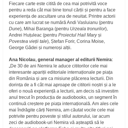
Fiecare carte este citită de cea mai potrivită voce
pentru a reda cât mai bine tonul cărții și pentru a face
experiența de ascultare una de neuitat. Printre actorii
cu care am lucrat se numără Andi Vasluianu (pentru
Dune
), Mihai Baranga (pentru
Urzeala tronurilor
),
Andrei Huțuleac (pentru
Proiectul Hail Mary
și
Povestea vieții tale
), Ștefan Forir, Corina Moise,
George Gâdei și numeroși alții.
Ana Nicolau, general manager al editurii Nemira
:
„De 30 de ani Nemira le aduce cititorilor cele mai
interesante apariții editoriale internaționale pe piața
din România și are ca misiune plăcerea lecturii. Din
dorința de a fi cât mai aproape de cititorii noștri și a le
oferi o nouă experiență a lecturii, am decis să investim
anul trecut în producția de audiobooks, un segment în
continuă creștere pe piața internațională. Am ales cele
mai îndrăgite cărți Nemira, am căutat vocile cele mai
potrivite pentru poveste și stilul autorului, iar acum
zeci de audiobook-uri Nemira vă așteaptă să le