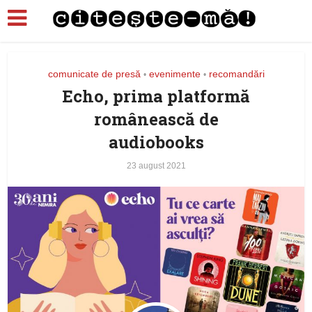
comunicate de presă
evenimente
recomandări
•
•
Echo, prima platformă
românească de
audiobooks
23 august 2021