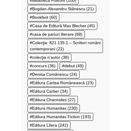
Biblioteca Polirom
(100)
Bogdan-Alexandru Stănescu
(21)
Bookfest
(60)
Casa de Editură Max Blecher
(45)
casa de pariuri literare
(68)
Colecţia: 821.135.1 – Scriitori români
contemporani
(22)
colecţia n’autor
(38)
concurs
(36)
debut
(49)
Denisa Comănescu
(24)
Editura Cartea Românească
(23)
Editura Cartier
(34)
Editura Charmides
(27)
Editura Humanitas
(230)
Editura Humanitas Fiction
(193)
Editura Litera
(242)