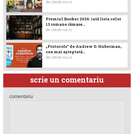
de
citeste-ma.ro
Premiul Booker 2026: iată lista celor
13 romane rămase...
de
citeste-ma.ro
„Protocols“ de Andrew D. Huberman,
cea mai așteptată...
de
citeste-ma.ro
scrie un comentariu
comentariu