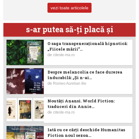
vezi toate articolele
s-ar putea să-ţi placă şi
O saga transgenerațională hipnotică:
„Fiicele mării”...
de
citeste-ma.ro
Despre melancolia ce face durerea
îndurabilă: „Și n-ai...
de
Romeo Aurelian Ilie
Noutăţi Anansi. World Fiction:
traduceri din Annie...
de
citeste-ma.ro
Iată cu ce cărţi deschide Humanitas
Fiction noul sezon...