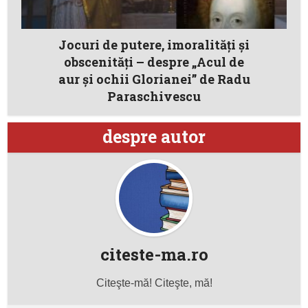
Jocuri de putere, imoralităţi şi
obscenităţi – despre „Acul de
aur şi ochii Glorianei” de Radu
Paraschivescu
despre autor
citeste-ma.ro
Citeşte-mă! Citeşte, mă!