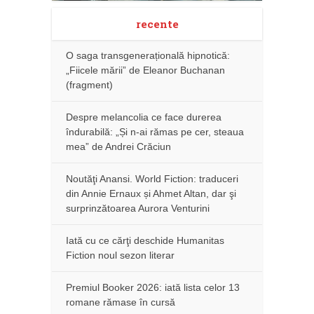
recente
O saga transgenerațională hipnotică:
„Fiicele mării” de Eleanor Buchanan
(fragment)
Despre melancolia ce face durerea
îndurabilă: „Și n-ai rămas pe cer, steaua
mea” de Andrei Crăciun
Noutăţi Anansi. World Fiction: traduceri
din Annie Ernaux și Ahmet Altan, dar şi
surprinzătoarea Aurora Venturini
Iată cu ce cărţi deschide Humanitas
Fiction noul sezon literar
Premiul Booker 2026: iată lista celor 13
romane rămase în cursă