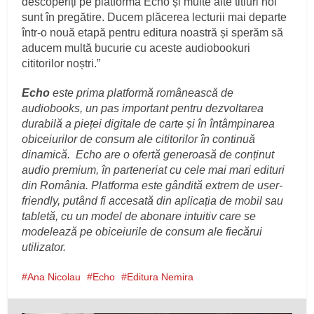
descoperiți pe platforma Echo și multe alte titluri noi
sunt în pregătire. Ducem plăcerea lecturii mai departe
într-o nouă etapă pentru editura noastră și sperăm să
aducem multă bucurie cu aceste audiobookuri
cititorilor noștri.”
Echo
este prima platformă românească de
audiobooks, un pas important pentru dezvoltarea
durabilă a pieței digitale de carte și în întâmpinarea
obiceiurilor de consum ale cititorilor în continuă
dinamică. Echo are o ofertă generoasă de conținut
audio premium, în parteneriat cu cele mai mari edituri
din România. Platforma este gândită extrem de user-
friendly, putând fi accesată din aplicația de mobil sau
tabletă, cu un model de abonare intuitiv care se
modelează pe obiceiurile de consum ale fiecărui
utilizator.
Ana Nicolau
Echo
Editura Nemira