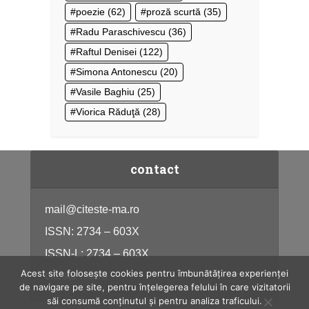
poezie
(62)
proză scurtă
(35)
Radu Paraschivescu
(36)
Raftul Denisei
(122)
Simona Antonescu
(20)
Vasile Baghiu
(25)
Viorica Răduţă
(28)
contact
mail@citeste-ma.ro
ISSN: 2734 – 603X
ISSN-L: 2734 – 603X
Acest site folosește cookies pentru îmbunătățirea experienței
citeste-ma.ro
de navigare pe site, pentru înțelegerea felului în care vizitatorii
săi consumă conținutul și pentru analiza traficului.