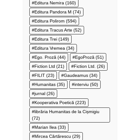
Editura Nemira
(160)
Editura Pandora M
(74)
Editura Polirom
(594)
Editura Tracus Arte
(52)
Editura Trei
(149)
Editura Vremea
(34)
Ego. Proză
(44)
EgoProză
(51)
Fiction Ltd
(21)
Fiction Ltd.
(26)
FILIT
(23)
Gaudeamus
(34)
Humanitas
(35)
interviu
(50)
jurnal
(26)
Kooperativa Poetică
(223)
librăria Humanitas de la Cișmigiu
(72)
Marian Ilea
(33)
Mircea Cărtărescu
(29)