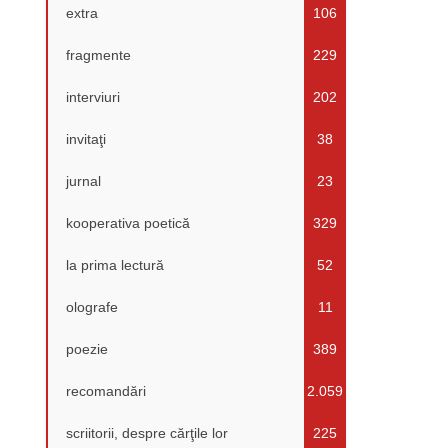
extra
106
fragmente
229
interviuri
202
invitaţi
38
jurnal
23
kooperativa poetică
329
la prima lectură
52
olografe
11
poezie
389
recomandări
2.059
scriitorii, despre cărţile lor
225