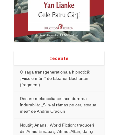
recente
O saga transgenerațională hipnotică:
„Fiicele mării” de Eleanor Buchanan
(fragment)
Despre melancolia ce face durerea
îndurabilă: „Și n-ai rămas pe cer, steaua
mea” de Andrei Crăciun
Noutăţi Anansi. World Fiction: traduceri
din Annie Ernaux și Ahmet Altan, dar şi