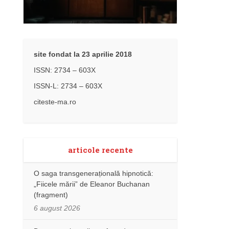
site fondat la 23 aprilie 2018
ISSN: 2734 – 603X
ISSN-L: 2734 – 603X
citeste-ma.ro
articole recente
O saga transgenerațională hipnotică:
„Fiicele mării” de Eleanor Buchanan
(fragment)
6 august 2026