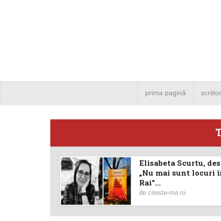
prima pagină
scriito
T
Elisabeta Scurtu, de
Angela
„Nu mai sunt locuri 
Rai”...
Bucure
de
citeste-ma.ro
4