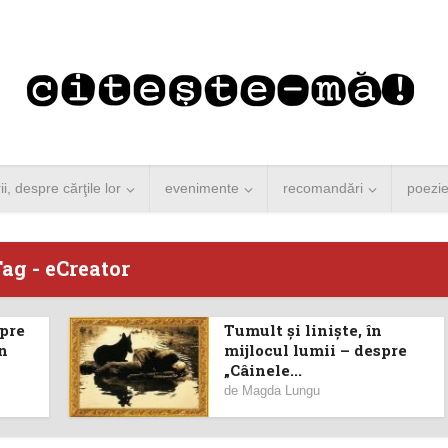
rii, despre cărţile lor
evenimente
recomandări
poezi
ag - eCreator
spre
Tumult și liniște, în
 Merkel vine la
Concurs de reportaj
în
mijlocul lumii – despre
„Câinele...
ști. Lansare de
literar pentru noile
de
Magda Lungu
carte şi...
generații...
 minute de citire
3 minute de citire