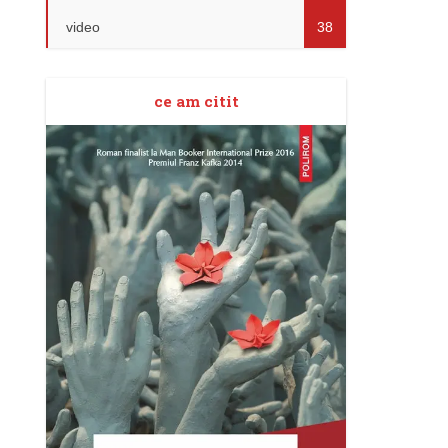
video
38
ce am citit