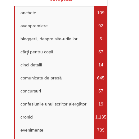
anchete
109
avanpremiere
92
bloggerii, despre site-urile lor
5
cărţi pentru copii
57
cinci detalii
14
comunicate de presă
645
concursuri
57
confesiunile unui scriitor alergător
19
cronici
1.135
evenimente
739