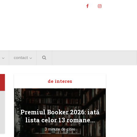
e
contact
de interes
Angela
Premiul Booker 2026: iată
Bucur
lista celor 13 romane...
3 minute de citire