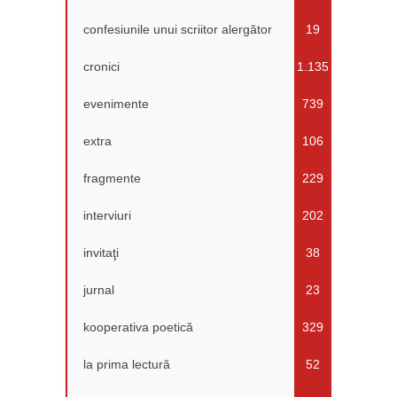
confesiunile unui scriitor alergător
19
cronici
1.135
evenimente
739
extra
106
fragmente
229
interviuri
202
invitaţi
38
jurnal
23
kooperativa poetică
329
la prima lectură
52