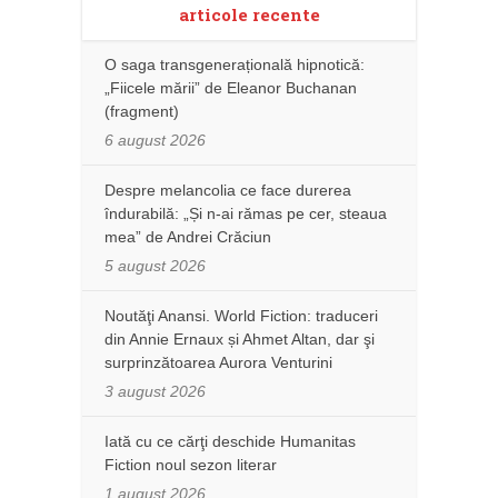
articole recente
O saga transgenerațională hipnotică:
„Fiicele mării” de Eleanor Buchanan
(fragment)
6 august 2026
Despre melancolia ce face durerea
îndurabilă: „Și n-ai rămas pe cer, steaua
mea” de Andrei Crăciun
5 august 2026
Noutăţi Anansi. World Fiction: traduceri
din Annie Ernaux și Ahmet Altan, dar şi
surprinzătoarea Aurora Venturini
3 august 2026
Iată cu ce cărţi deschide Humanitas
Fiction noul sezon literar
1 august 2026