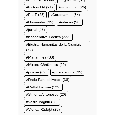
Fiction Ltd
(21)
Fiction Ltd.
(26)
FILIT
(23)
Gaudeamus
(34)
Humanitas
(35)
interviu
(50)
jurnal
(26)
Kooperativa Poetică
(223)
librăria Humanitas de la Cișmigiu
(72)
Marian Ilea
(33)
Mircea Cărtărescu
(29)
poezie
(62)
proză scurtă
(35)
Radu Paraschivescu
(36)
Raftul Denisei
(122)
Simona Antonescu
(20)
Vasile Baghiu
(25)
Viorica Răduţă
(28)