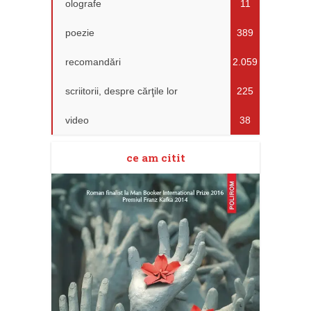
olografe
11
poezie
389
recomandări
2.059
scriitorii, despre cărţile lor
225
video
38
ce am citit