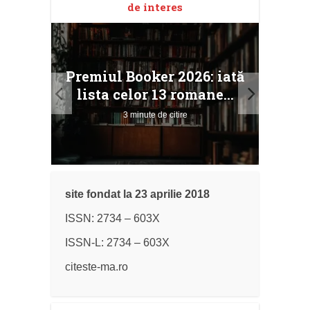
de interes
taj
Ang
Premiul Booker 2026: iată
ile
Buc
lista celor 13 romane...
3 minute de citire
site fondat la 23 aprilie 2018
ISSN: 2734 – 603X
ISSN-L: 2734 – 603X
citeste-ma.ro