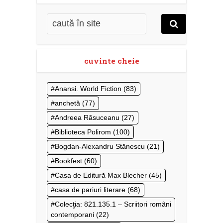
cuvinte cheie
Anansi. World Fiction
(83)
anchetă
(77)
Andreea Răsuceanu
(27)
Biblioteca Polirom
(100)
Bogdan-Alexandru Stănescu
(21)
Bookfest
(60)
Casa de Editură Max Blecher
(45)
casa de pariuri literare
(68)
Colecţia: 821.135.1 – Scriitori români
contemporani
(22)