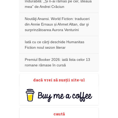
îndurabilă: „Și n-ai rămas pe cer, steaua
mea” de Andrei Crăciun
Noutăţi Anansi. World Fiction: traduceri
din Annie Ernaux și Ahmet Altan, dar şi
surprinzătoarea Aurora Venturini
Iată cu ce cărţi deschide Humanitas
Fiction noul sezon literar
Premiul Booker 2026: iată lista celor 13
romane rămase în cursă
dacă vrei să susţii site-ul
caută