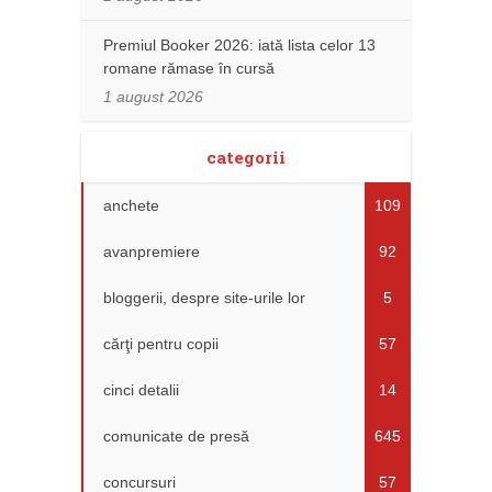
Premiul Booker 2026: iată lista celor 13
romane rămase în cursă
1 august 2026
categorii
anchete
109
avanpremiere
92
bloggerii, despre site-urile lor
5
cărţi pentru copii
57
cinci detalii
14
comunicate de presă
645
concursuri
57