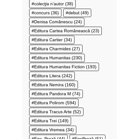
colecţia n’autor
(38)
concurs
(36)
debut
(49)
Denisa Comănescu
(24)
Editura Cartea Românească
(23)
Editura Cartier
(34)
Editura Charmides
(27)
Editura Humanitas
(230)
Editura Humanitas Fiction
(193)
Editura Litera
(242)
Editura Nemira
(160)
Editura Pandora M
(74)
Editura Polirom
(594)
Editura Tracus Arte
(52)
Editura Trei
(149)
Editura Vremea
(34)
Ego. Proză
(44)
EgoProză
(51)