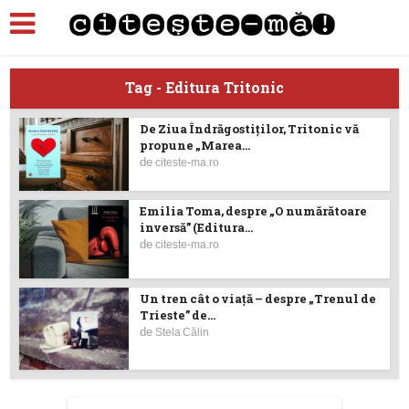
Tag - Editura Tritonic
De Ziua Îndrăgostiților, Tritonic vă
propune „Marea...
de
citeste-ma.ro
Emilia Toma, despre „O numărătoare
inversă” (Editura...
de
citeste-ma.ro
Un tren cât o viață – despre „Trenul de
Trieste” de...
de
Stela Călin