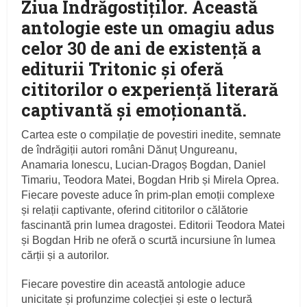
Ziua Îndrăgostiților. Această
antologie este un omagiu adus
celor 30 de ani de existență a
editurii Tritonic și oferă
cititorilor o experiență literară
captivantă și emoționantă.
Cartea este o compilație de povestiri inedite, semnate
de îndrăgiții autori români Dănuț Ungureanu,
Anamaria Ionescu, Lucian-Dragoș Bogdan, Daniel
Timariu, Teodora Matei, Bogdan Hrib și Mirela Oprea.
Fiecare poveste aduce în prim-plan emoții complexe
și relații captivante, oferind cititorilor o călătorie
fascinantă prin lumea dragostei. Editorii Teodora Matei
și Bogdan Hrib ne oferă o scurtă incursiune în lumea
cărții și a autorilor.
Fiecare povestire din această antologie aduce
unicitate și profunzime colecției și este o lectură