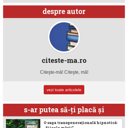
despre autor
citeste-ma.ro
Citeşte-mă! Citeşte, mă!
vezi toate articolele
s-ar putea să-ţi placă şi
O saga transgenerațională hipnotică:
„Fiicele mării”...