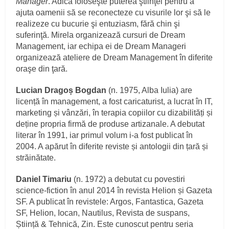
Manager
. Adică foloseşte puterea ştiinţei pentru a
ajuta oamenii să se reconecteze cu visurile lor şi să le
realizeze cu bucurie şi entuziasm, fără chin şi
suferinţă. Mirela organizează cursuri de Dream
Management, iar echipa ei de Dream Manageri
organizează ateliere de Dream Management în diferite
oraşe din ţară.
Lucian Dragoș Bogdan
(n. 1975, Alba Iulia) are
licență în management, a fost caricaturist, a lucrat în IT,
marketing și vânzări, în terapia copiilor cu dizabilități și
deține propria firmă de produse artizanale. A debutat
literar în 1991, iar primul volum i-a fost publicat în
2004. A apărut în diferite reviste și antologii din țară și
străinătate.
Daniel Timariu
(n. 1972) a debutat cu povestiri
science-fiction în anul 2014 în revista Helion și Gazeta
SF. A publicat în revistele: Argos, Fantastica, Gazeta
SF, Helion, Iocan, Nautilus, Revista de suspans,
Știință & Tehnică, Zin. Este cunoscut pentru seria