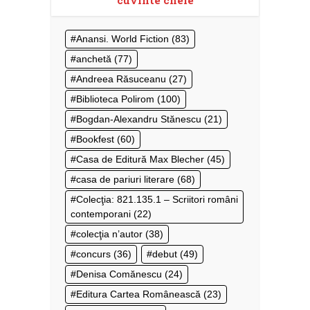
Anansi. World Fiction
(83)
anchetă
(77)
Andreea Răsuceanu
(27)
Biblioteca Polirom
(100)
Bogdan-Alexandru Stănescu
(21)
Bookfest
(60)
Casa de Editură Max Blecher
(45)
casa de pariuri literare
(68)
Colecţia: 821.135.1 – Scriitori români
contemporani
(22)
colecţia n’autor
(38)
concurs
(36)
debut
(49)
Denisa Comănescu
(24)
Editura Cartea Românească
(23)