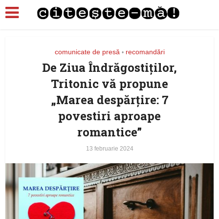
comunicate de presă
recomandări
•
De Ziua Îndrăgostiților,
Tritonic vă propune
„Marea despărţire: 7
povestiri aproape
romantice”
13 februarie 2024