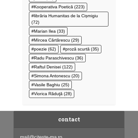
Kooperativa Poetică
(223)
librăria Humanitas de la Cișmigiu
(72)
Marian Ilea
(33)
Mircea Cărtărescu
(29)
poezie
(62)
proză scurtă
(35)
Radu Paraschivescu
(36)
Raftul Denisei
(122)
Simona Antonescu
(20)
Vasile Baghiu
(25)
Viorica Răduţă
(28)
contact
mail@citeste-ma.ro