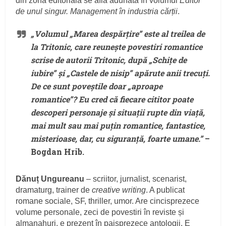
din zona editorială se află adunată în volumul
Editor
de unul singur. Management în industria cărții
.
„Volumul „Marea despărțire” este al treilea de
la Tritonic, care reunește povestiri romantice
scrise de autorii Tritonic, după „Schițe de
iubire” și „Castele de nisip” apărute anii trecuți.
De ce sunt poveștile doar „aproape
romantice”? Eu cred că fiecare cititor poate
descoperi personaje și situații rupte din viață,
mai mult sau mai puțin romantice, fantastice,
misterioase, dar, cu siguranță, foarte umane.”
–
Bogdan Hrib.
Dănuț Ungureanu
– scriitor, jurnalist, scenarist,
dramaturg, trainer de
creative writing
. A publicat
romane sociale, SF, thriller, umor. Are cincisprezece
volume personale, zeci de povestiri în reviste și
almanahuri, e prezent în paisprezece antologii. E