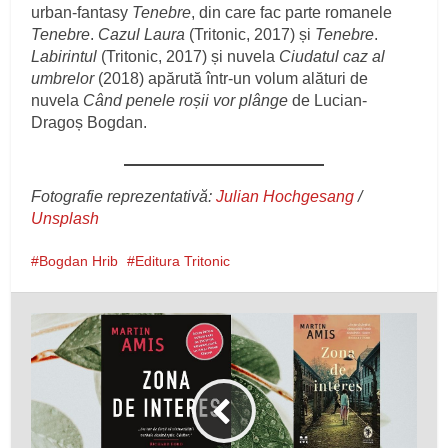
urban-fantasy
Tenebre
, din care fac parte romanele
Tenebre
.
Cazul Laura
(Tritonic, 2017) și
Tenebre
.
Labirintul
(Tritonic, 2017) și nuvela
Ciudatul caz al
umbrelor
(2018) apărută într-un volum alături de
nuvela
Când penele roșii vor plânge
de Lucian-
Dragoș Bogdan.
Fotografie reprezentativă:
Julian Hochgesang
/
Unsplash
Bogdan Hrib
Editura Tritonic