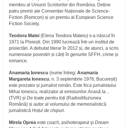
membru al Uniunii Scriitorilor din România. Deține
patru premii ale Convenției Naționale de Science-
Fiction (Romcon) și un premiu al European Science
Fiction Society.
Teodora Matei
(Elena Teodora Mateiu) s-a născut în
1971 la Ploiești. Din 1990 lucrează într-un institut de
proiectări. A debutat literar în 2012 și, de atunci, a scris
numeroase povestiri și cărți în genurile SFFH, crime și
romance.
Anamaria Ionescu
(nume întreg:
Anamaria
Margareta Ionescu
, n. 3 septembrie 1976, București)
este prozator și jurnalist român. Este fiica jurnalistului
Mihai Ionescu, realizator al emisiunilor
Acasă la…
(TVR) și
De toate pentru toți
(Radiodifuziunea
Română) și autor al volumului de memorialistică
jurnalistică
Hoțul de chipuri
.
Mirela Oprea
este coach, psihoterapeut şi
Dream