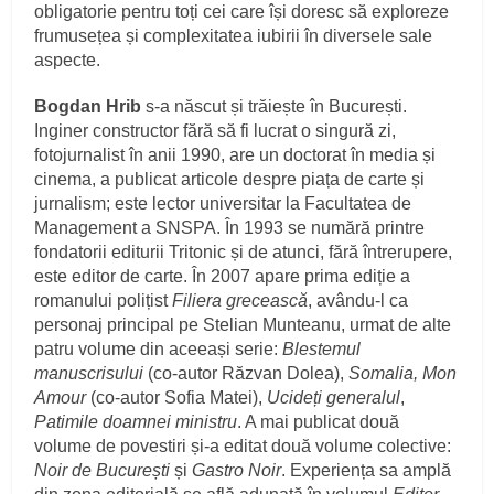
obligatorie pentru toți cei care își doresc să exploreze
frumusețea și complexitatea iubirii în diversele sale
aspecte.
Bogdan Hrib
s-a născut și trăiește în București.
Inginer constructor fără să fi lucrat o singură zi,
fotojurnalist în anii 1990, are un doctorat în media și
cinema, a publicat articole despre piața de carte și
jurnalism; este lector universitar la Facultatea de
Management a SNSPA. În 1993 se numără printre
fondatorii editurii Tritonic și de atunci, fără întrerupere,
este editor de carte. În 2007 apare prima ediție a
romanului polițist
Filiera grecească
, avându-l ca
personaj principal pe Stelian Munteanu, urmat de alte
patru volume din aceeași serie:
Blestemul
manuscrisului
(co-autor Răzvan Dolea),
Somalia, Mon
Amour
(co-autor Sofia Matei),
Ucideți generalul
,
Patimile doamnei ministru
. A mai publicat două
volume de povestiri și-a editat două volume colective:
Noir de București
și
Gastro Noir
. Experiența sa amplă