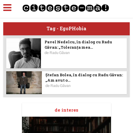
Tag - EgoPHobia
Pavel Nedelcu, în dialog cu Radu
Găvan: „Toleranța mea...
de
Radu Găvan
Ștefan Bolea, în dialog cu Radu Găvan:
„Am avut o...
de
Radu Găvan
de interes