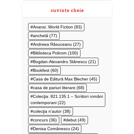
cuvinte cheie
Anansi. World Fiction
(83)
anchetă
(77)
Andreea Răsuceanu
(27)
Biblioteca Polirom
(100)
Bogdan-Alexandru Stănescu
(21)
Bookfest
(60)
Casa de Editură Max Blecher
(45)
casa de pariuri literare
(68)
Colecţia: 821.135.1 – Scriitori români
contemporani
(22)
colecţia n’autor
(38)
concurs
(36)
debut
(49)
Denisa Comănescu
(24)