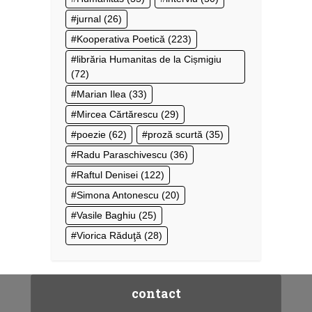
jurnal
(26)
Kooperativa Poetică
(223)
librăria Humanitas de la Cișmigiu
(72)
Marian Ilea
(33)
Mircea Cărtărescu
(29)
poezie
(62)
proză scurtă
(35)
Radu Paraschivescu
(36)
Raftul Denisei
(122)
Simona Antonescu
(20)
Vasile Baghiu
(25)
Viorica Răduţă
(28)
contact