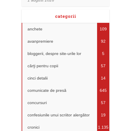
1 august 2026
categorii
anchete
109
avanpremiere
92
bloggerii, despre site-urile lor
5
cărţi pentru copii
57
cinci detalii
14
comunicate de presă
645
concursuri
57
confesiunile unui scriitor alergător
19
cronici
1.135