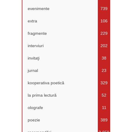
evenimente
739
extra
106
fragmente
229
interviuri
202
invitaţi
38
jurnal
23
kooperativa poetică
329
la prima lectură
52
olografe
11
poezie
389