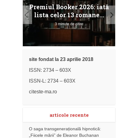
taj
Ang
Premiul Booker 2026: iată
ile
Buc
lista celor 13 romane...
3 minute de citire
site fondat la 23 aprilie 2018
ISSN: 2734 – 603X
ISSN-L: 2734 – 603X
citeste-ma.ro
articole recente
O saga transgenerațională hipnotică:
„Fiicele mării” de Eleanor Buchanan