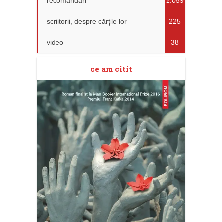
recomandări
2.059
scriitorii, despre cărţile lor
225
video
38
ce am citit