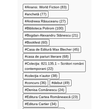
Anansi. World Fiction
(83)
anchetă
(77)
Andreea Răsuceanu
(27)
Biblioteca Polirom
(100)
Bogdan-Alexandru Stănescu
(21)
Bookfest
(60)
Casa de Editură Max Blecher
(45)
casa de pariuri literare
(68)
Colecţia: 821.135.1 – Scriitori români
contemporani
(22)
colecţia n’autor
(38)
concurs
(36)
debut
(49)
Denisa Comănescu
(24)
Editura Cartea Românească
(23)
Editura Cartier
(34)