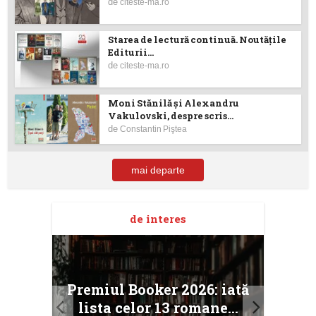
de
citeste-ma.ro
Starea de lectură continuă. Noutățile
Editurii...
de
citeste-ma.ro
Moni Stănilă şi Alexandru
Vakulovski, despre scris...
de
Constantin Piştea
mai departe
de interes
taj
Ang
Premiul Booker 2026: iată
ile
Buc
lista celor 13 romane...