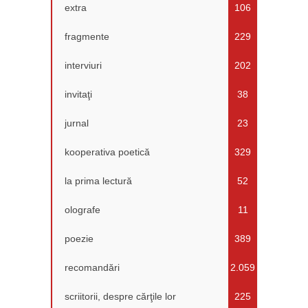
extra
106
fragmente
229
interviuri
202
invitaţi
38
jurnal
23
kooperativa poetică
329
la prima lectură
52
olografe
11
poezie
389
recomandări
2.059
scriitorii, despre cărţile lor
225