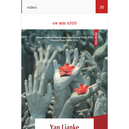
video
38
ce am citit