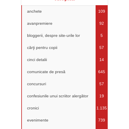
anchete
109
avanpremiere
92
bloggerii, despre site-urile lor
5
cărţi pentru copii
57
cinci detalii
14
comunicate de presă
645
concursuri
57
confesiunile unui scriitor alergător
19
cronici
1.135
evenimente
739