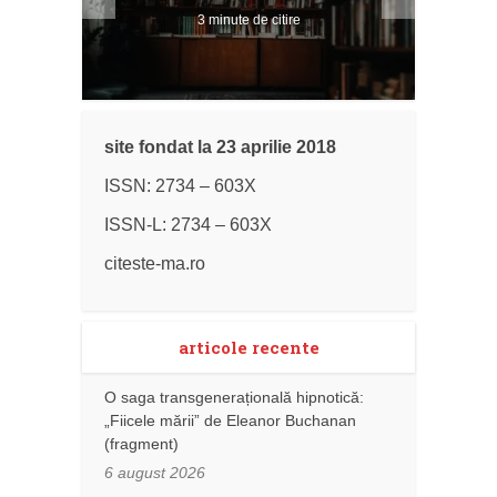
3 minute de citire
site fondat la 23 aprilie 2018
ISSN: 2734 – 603X
ISSN-L: 2734 – 603X
citeste-ma.ro
articole recente
O saga transgenerațională hipnotică:
„Fiicele mării” de Eleanor Buchanan
(fragment)
6 august 2026