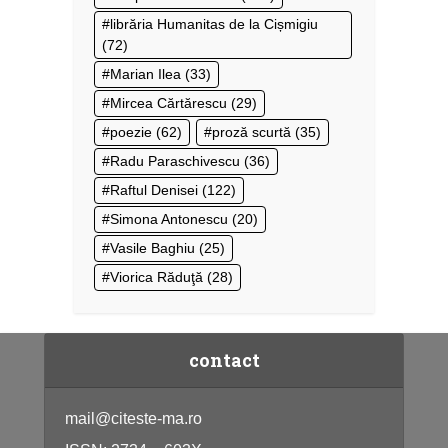
librăria Humanitas de la Cișmigiu
(72)
Marian Ilea
(33)
Mircea Cărtărescu
(29)
poezie
(62)
proză scurtă
(35)
Radu Paraschivescu
(36)
Raftul Denisei
(122)
Simona Antonescu
(20)
Vasile Baghiu
(25)
Viorica Răduţă
(28)
contact
mail@citeste-ma.ro