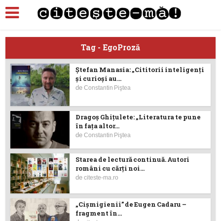
Tag - EgoProză
Ştefan Manasia: „Cititorii inteligenţi
şi curioşi au...
de
Constantin Piştea
Dragoş Ghiţulete: „Literatura te pune
în fața altor...
de
Constantin Piştea
Starea de lectură continuă. Autori
români cu cărți noi...
de
citeste-ma.ro
„Cişmigienii” de Eugen Cadaru –
fragment în...