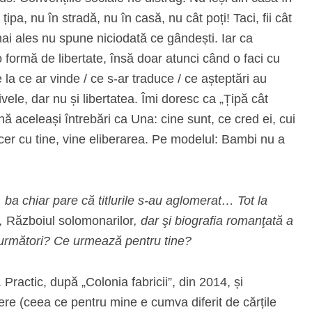
țipa, nu în stradă, nu în casă, nu cât poți! Taci, fii cât
mai ales nu spune niciodată ce gândești. Iar ca
o formă de libertate, însă doar atunci când o faci cu
 la ce ar vinde / ce s-ar traduce / ce așteptări au
tivele, dar nu și libertatea. Îmi doresc ca „Țipă cât
ună aceleași întrebări ca Una: cine sunt, ce cred ei, cui
ncer cu tine, vine eliberarea. Pe modelul: Bambi nu a
t, ba chiar pare că titlurile s-au aglomerat… Tot la
i,
Războiul solomonarilor
, dar şi biografia romanţată a
nii următori? Ce urmează pentru tine?
Practic, după „Colonia fabricii”, din 2014, și
ere (ceea ce pentru mine e cumva diferit de cărțile