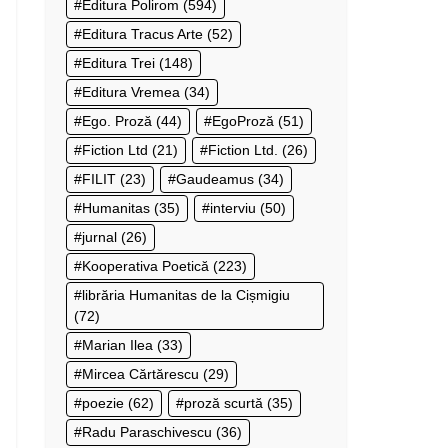
Editura Polirom
(594)
Editura Tracus Arte
(52)
Editura Trei
(148)
Editura Vremea
(34)
Ego. Proză
(44)
EgoProză
(51)
Fiction Ltd
(21)
Fiction Ltd.
(26)
FILIT
(23)
Gaudeamus
(34)
Humanitas
(35)
interviu
(50)
jurnal
(26)
Kooperativa Poetică
(223)
librăria Humanitas de la Cișmigiu
(72)
Marian Ilea
(33)
Mircea Cărtărescu
(29)
poezie
(62)
proză scurtă
(35)
Radu Paraschivescu
(36)