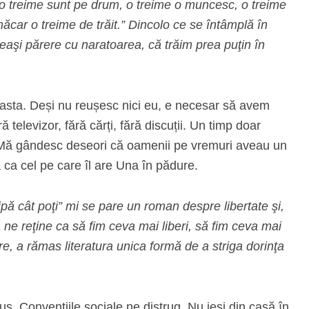
r-o treime sunt pe drum, o treime o muncesc, o treime
ăcar o treime de trăit.” Dincolo ce se întâmplă în
eaşi părere cu naratoarea, că trăim prea puţin în
 asta. Deși nu reușesc nici eu, e necesar să avem
 televizor, fără cărți, fără discuții. Un timp doar
. Mă gândesc deseori că oamenii pe vremuri aveau un
șa ca cel pe care îl are Una în pădure.
ipă cât poţi” mi se pare un roman despre libertate şi,
 ne reţine ca să fim ceva mai liberi, să fim ceva mai
re, a rămas literatura unica formă de a striga dorinţa
. Convențiile sociale ne distrug. Nu ieși din casă în