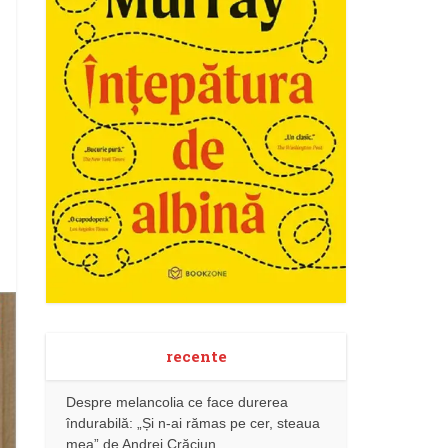
recente
Despre melancolia ce face durerea
îndurabilă: „Și n-ai rămas pe cer, steaua
mea” de Andrei Crăciun