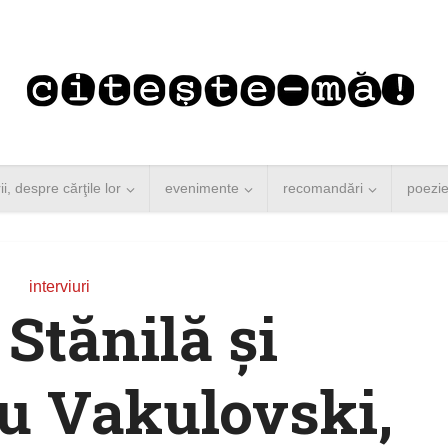
rii, despre cărţile lor
evenimente
recomandări
poezi
interviuri
Stănilă şi
u Vakulovski,