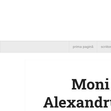
prima pagină
scriito
Moni 
Alexandr