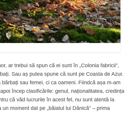
 ar trebui să spun că ei sunt în „Colonia fabricii”,
rbați. Sau aș putea spune că sunt pe Coasta de Azur.
 bărbați sau femei, ci ca oameni. Fiindcă așa m-am
apoi încep clasificările: genul, naționalitatea, credința
tru că văd lucrurile în acest fel, nu sunt atentă la
 la un moment dat pe „băiatul lui Dănică” – prima