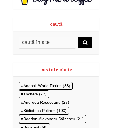
caută
cuvinte cheie
Anansi. World Fiction
(83)
anchetă
(77)
Andreea Răsuceanu
(27)
Biblioteca Polirom
(100)
Bogdan-Alexandru Stănescu
(21)
Bookfest
(60)