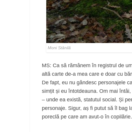
Moni Stănilă
MS: Ca să rămânem în registrul de umor,
altă carte de-a mea care e doar cu bă
De fapt, eu nu gândesc personajele ca
simțit și eu întotdeauna. Om mai întâi, 
– unde ea există, statutul social. Și pen
personaje. Sigur, aș fi putut să îl bag
poreclă pe care am avut-o în copilărie.