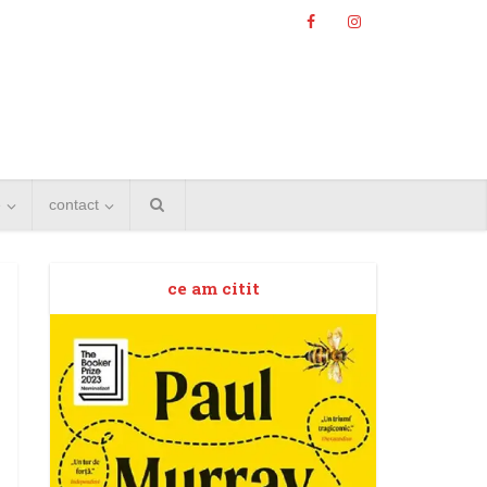
e
contact
ce am citit