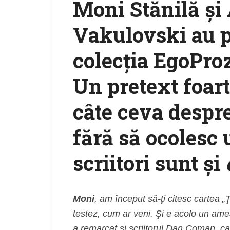
Moni Stănilă şi
Vakulovski au pu
colecţia EgoProz
Un pretext foart
câte ceva despr
fără să ocolesc u
scriitori sunt şi
Moni
, am început să-ţi citesc cartea 
testez, cum ar veni. Şi e acolo un ame
a remarcat şi scriitorul Dan Coman, car