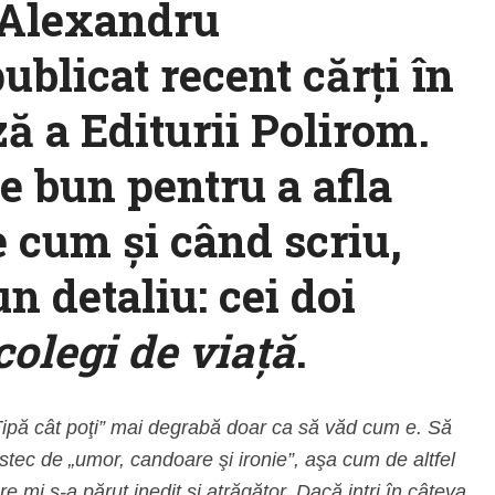
 Alexandru
blicat recent cărţi în
ă a Editurii Polirom.
e bun pentru a afla
e cum şi când scriu,
n detaliu: cei doi
colegi de viaţă
.
„Ţipă cât poţi” mai degrabă doar ca să văd cum e. Să
stec de „umor, candoare şi ironie”, aşa cum de altfel
e mi s-a părut inedit şi atrăgător. Dacă intri în câteva