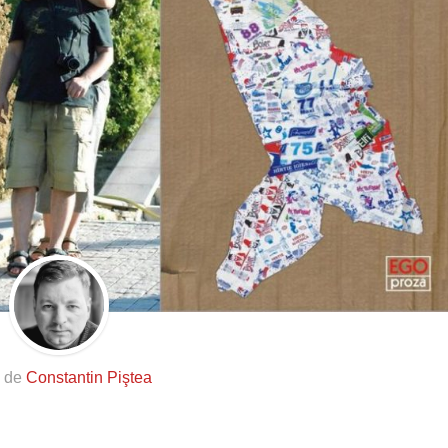
s de
Constantin Piştea