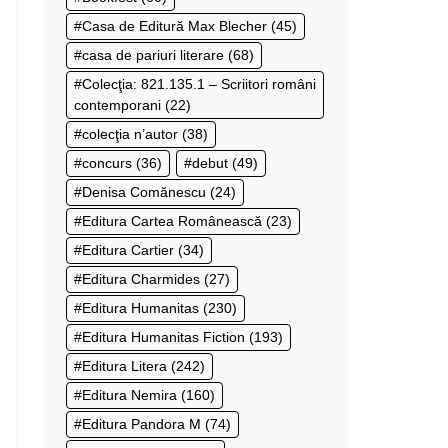
Casa de Editură Max Blecher
(45)
casa de pariuri literare
(68)
Colecţia: 821.135.1 – Scriitori români
contemporani
(22)
colecţia n’autor
(38)
concurs
(36)
debut
(49)
Denisa Comănescu
(24)
Editura Cartea Românească
(23)
Editura Cartier
(34)
Editura Charmides
(27)
Editura Humanitas
(230)
Editura Humanitas Fiction
(193)
Editura Litera
(242)
Editura Nemira
(160)
Editura Pandora M
(74)