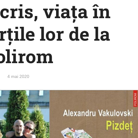
cris, viaţa în
rţile lor de la
olirom
4 mai 2020