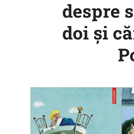
despre s
doi şi că
P