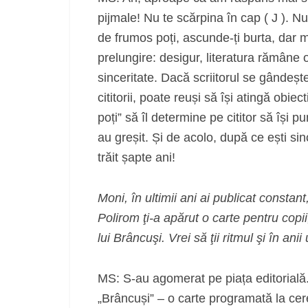
pijmale! Nu te scărpina în cap ( J ). Nu 
de frumos poți, ascunde-ți burta, dar 
prelungire: desigur, literatura rămâne 
sinceritate. Dacă scriitorul se gândește
cititorii, poate reuși să își atingă obiec
poți” să îl determine pe cititor să își p
au greșit. Și de acolo, după ce ești si
trăit șapte ani!
Moni, în ultimii ani ai publicat constan
Polirom ţi-a apărut o carte pentru copi
lui Brâncuşi. Vrei să ţii ritmul şi în a
MS: S-au agomerat pe piața editorială. 
„Brâncuși” – o carte programată la cer