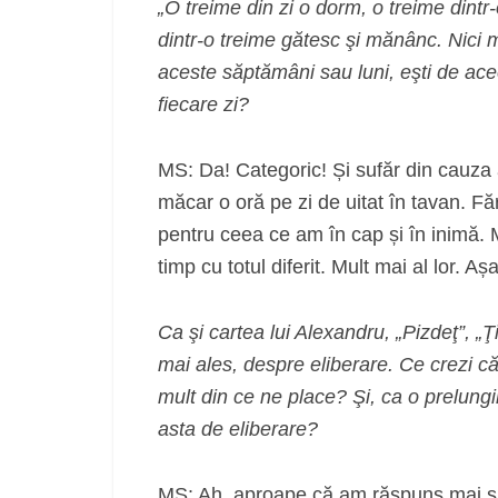
„O treime din zi o dorm, o treime dint
dintr-o treime gătesc şi mănânc. Nici m
aceste săptămâni sau luni, eşti de ace
fiecare zi?
MS: Da! Categoric! Și sufăr din cauza
măcar o oră pe zi de uitat în tavan. Fără
pentru ceea ce am în cap și în inimă
timp cu totul diferit. Mult mai al lor. A
Ca şi cartea lui Alexandru, „Pizdeţ”, „Ţ
mai ales, despre eliberare. Ce crezi că
mult din ce ne place? Şi, ca o prelungi
asta de eliberare?
MS: Ah, aproape că am răspuns mai sus