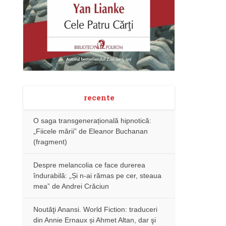
recente
O saga transgenerațională hipnotică:
„Fiicele mării” de Eleanor Buchanan
(fragment)
Despre melancolia ce face durerea
îndurabilă: „Și n-ai rămas pe cer, steaua
mea” de Andrei Crăciun
Noutăţi Anansi. World Fiction: traduceri
din Annie Ernaux și Ahmet Altan, dar şi