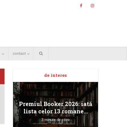
e
contact
de interes
Angela
Premiul Booker 2026: iată
Bucur
lista celor 13 romane...
3 minute de citire