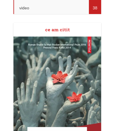
video
38
ce am citit