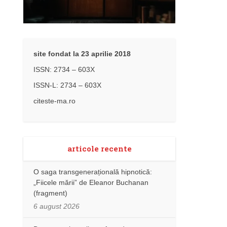
site fondat la 23 aprilie 2018
ISSN: 2734 – 603X
ISSN-L: 2734 – 603X
citeste-ma.ro
articole recente
O saga transgenerațională hipnotică:
„Fiicele mării” de Eleanor Buchanan
(fragment)
6 august 2026