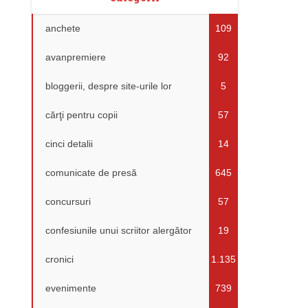
anchete
109
avanpremiere
92
bloggerii, despre site-urile lor
5
cărţi pentru copii
57
cinci detalii
14
comunicate de presă
645
concursuri
57
confesiunile unui scriitor alergător
19
cronici
1.135
evenimente
739