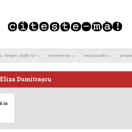
rii, despre cărţile lor
evenimente
recomandări
poezi
 Eliza Dumitraşcu
 Merkel vine la
Concurs de reportaj
ă în
ști. Lansare de
literar pentru noile
carte şi...
generații...
 minute de citire
3 minute de citire