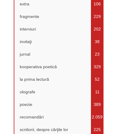
extra
106
fragmente
229
interviuri
202
invitaţi
38
jurnal
23
kooperativa poetică
329
la prima lectură
52
olografe
11
poezie
389
recomandări
2.059
scriitorii, despre cărţile lor
225