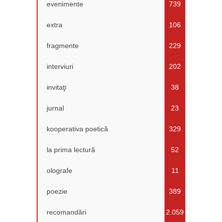
evenimente
739
extra
106
fragmente
229
interviuri
202
invitaţi
38
jurnal
23
kooperativa poetică
329
la prima lectură
52
olografe
11
poezie
389
recomandări
2.059