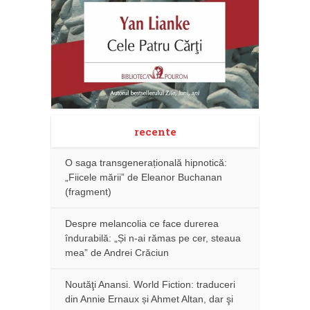
recente
O saga transgenerațională hipnotică:
„Fiicele mării” de Eleanor Buchanan
(fragment)
Despre melancolia ce face durerea
îndurabilă: „Și n-ai rămas pe cer, steaua
mea” de Andrei Crăciun
Noutăţi Anansi. World Fiction: traduceri
din Annie Ernaux și Ahmet Altan, dar şi