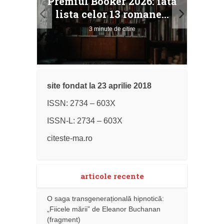
Premiul Booker 2026: iată
ile
Buc
lista celor 13 romane...
3 minute de citire
site fondat la 23 aprilie 2018
ISSN: 2734 – 603X
ISSN-L: 2734 – 603X
citeste-ma.ro
articole recente
O saga transgenerațională hipnotică:
„Fiicele mării” de Eleanor Buchanan
(fragment)