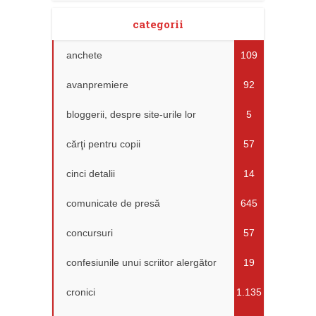
categorii
anchete
109
avanpremiere
92
bloggerii, despre site-urile lor
5
cărţi pentru copii
57
cinci detalii
14
comunicate de presă
645
concursuri
57
confesiunile unui scriitor alergător
19
cronici
1.135