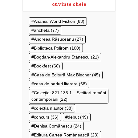
cuvinte cheie
Anansi. World Fiction
(83)
anchetă
(77)
Andreea Răsuceanu
(27)
Biblioteca Polirom
(100)
Bogdan-Alexandru Stănescu
(21)
Bookfest
(60)
Casa de Editură Max Blecher
(45)
casa de pariuri literare
(68)
Colecţia: 821.135.1 – Scriitori români
contemporani
(22)
colecţia n’autor
(38)
concurs
(36)
debut
(49)
Denisa Comănescu
(24)
Editura Cartea Românească
(23)