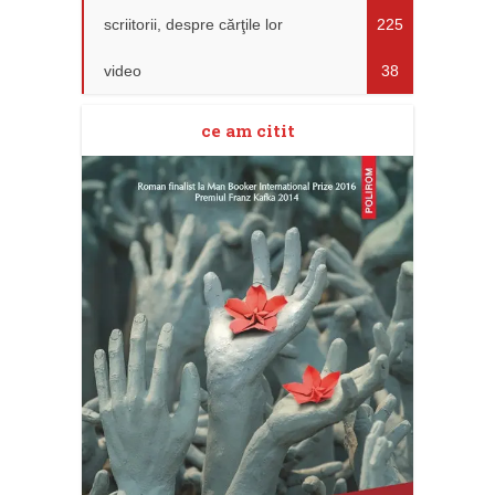
scriitorii, despre cărţile lor
225
video
38
ce am citit