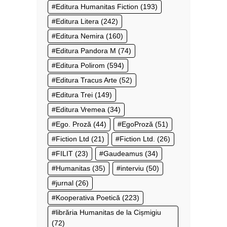
Editura Humanitas Fiction
(193)
Editura Litera
(242)
Editura Nemira
(160)
Editura Pandora M
(74)
Editura Polirom
(594)
Editura Tracus Arte
(52)
Editura Trei
(149)
Editura Vremea
(34)
Ego. Proză
(44)
EgoProză
(51)
Fiction Ltd
(21)
Fiction Ltd.
(26)
FILIT
(23)
Gaudeamus
(34)
Humanitas
(35)
interviu
(50)
jurnal
(26)
Kooperativa Poetică
(223)
librăria Humanitas de la Cișmigiu
(72)