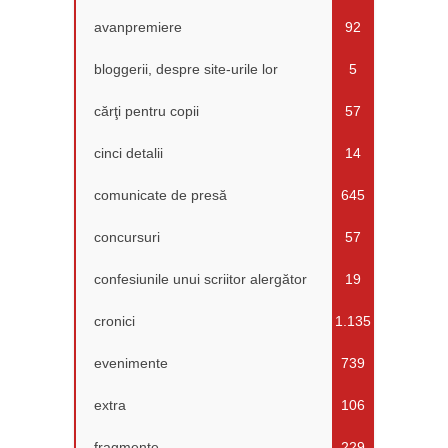
avanpremiere
92
bloggerii, despre site-urile lor
5
cărţi pentru copii
57
cinci detalii
14
comunicate de presă
645
concursuri
57
confesiunile unui scriitor alergător
19
cronici
1.135
evenimente
739
extra
106
fragmente
229