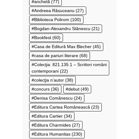
anchetă
(77)
Andreea Răsuceanu
(27)
Biblioteca Polirom
(100)
Bogdan-Alexandru Stănescu
(21)
Bookfest
(60)
Casa de Editură Max Blecher
(45)
casa de pariuri literare
(68)
Colecţia: 821.135.1 – Scriitori români
contemporani
(22)
colecţia n’autor
(38)
concurs
(36)
debut
(49)
Denisa Comănescu
(24)
Editura Cartea Românească
(23)
Editura Cartier
(34)
Editura Charmides
(27)
Editura Humanitas
(230)