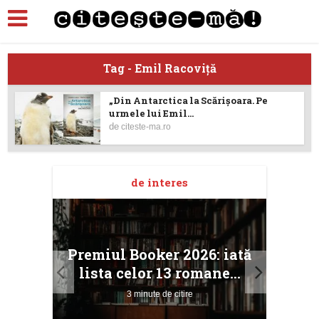
Tag - Emil Racoviţă
„Din Antarctica la Scărișoara. Pe
urmele lui Emil...
de
citeste-ma.ro
de interes
taj
Ang
Premiul Booker 2026: iată
ile
Buc
lista celor 13 romane...
3 minute de citire