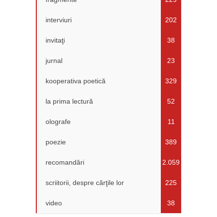
interviuri
202
invitaţi
38
jurnal
23
kooperativa poetică
329
la prima lectură
52
olografe
11
poezie
389
recomandări
2.059
scriitorii, despre cărţile lor
225
video
38