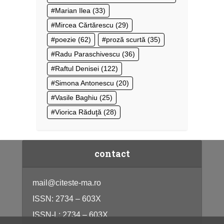
Marian Ilea
(33)
Mircea Cărtărescu
(29)
poezie
(62)
proză scurtă
(35)
Radu Paraschivescu
(36)
Raftul Denisei
(122)
Simona Antonescu
(20)
Vasile Baghiu
(25)
Viorica Răduţă
(28)
contact
mail@citeste-ma.ro
ISSN: 2734 – 603X
ISSN-L: 2734 – 603X