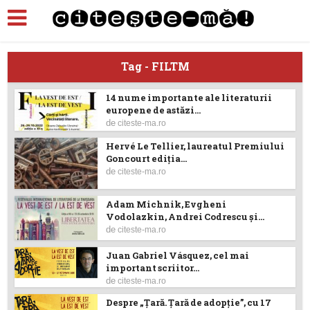
Tag - FILTM
14 nume importante ale literaturii
europene de astăzi...
de
citeste-ma.ro
Hervé Le Tellier, laureatul Premiului
Goncourt ediția...
de
citeste-ma.ro
Adam Michnik, Evgheni
Vodolazkin, Andrei Codrescu și...
de
citeste-ma.ro
Juan Gabriel Vásquez, cel mai
important scriitor...
de
citeste-ma.ro
Despre „Țară. Țară de adopție”, cu 17