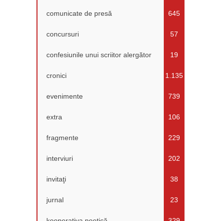
comunicate de presă
645
concursuri
57
confesiunile unui scriitor alergător
19
cronici
1.135
evenimente
739
extra
106
fragmente
229
interviuri
202
invitaţi
38
jurnal
23
kooperativa poetică
329