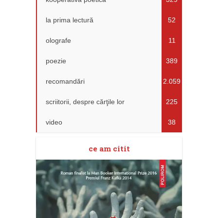
la prima lectură
52
olografe
11
poezie
389
recomandări
2.059
scriitorii, despre cărţile lor
225
video
38
ce am citit