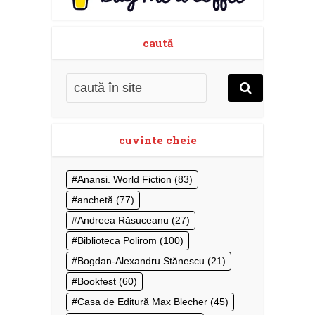
caută
cuvinte cheie
Anansi. World Fiction
(83)
anchetă
(77)
Andreea Răsuceanu
(27)
Biblioteca Polirom
(100)
Bogdan-Alexandru Stănescu
(21)
Bookfest
(60)
Casa de Editură Max Blecher
(45)