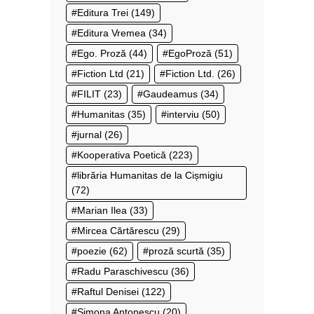
Editura Trei
(149)
Editura Vremea
(34)
Ego. Proză
(44)
EgoProză
(51)
Fiction Ltd
(21)
Fiction Ltd.
(26)
FILIT
(23)
Gaudeamus
(34)
Humanitas
(35)
interviu
(50)
jurnal
(26)
Kooperativa Poetică
(223)
librăria Humanitas de la Cișmigiu
(72)
Marian Ilea
(33)
Mircea Cărtărescu
(29)
poezie
(62)
proză scurtă
(35)
Radu Paraschivescu
(36)
Raftul Denisei
(122)
Simona Antonescu
(20)