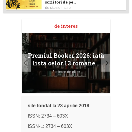
scriitori de pe...
de
citeste-ma.ro
de interes
taj
Ang
Premiul Booker 2026: iată
ile
Buc
lista celor 13 romane...
3 minute de citire
site fondat la 23 aprilie 2018
ISSN: 2734 – 603X
ISSN-L: 2734 – 603X