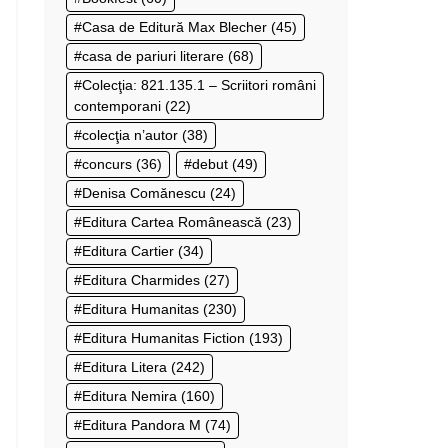
Casa de Editură Max Blecher
(45)
casa de pariuri literare
(68)
Colecţia: 821.135.1 – Scriitori români
contemporani
(22)
colecţia n’autor
(38)
concurs
(36)
debut
(49)
Denisa Comănescu
(24)
Editura Cartea Românească
(23)
Editura Cartier
(34)
Editura Charmides
(27)
Editura Humanitas
(230)
Editura Humanitas Fiction
(193)
Editura Litera
(242)
Editura Nemira
(160)
Editura Pandora M
(74)