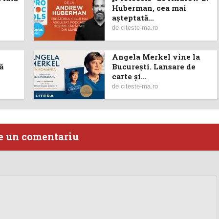
Huberman, cea mai
așteptată...
de
citeste-ma.ro
Angela Merkel vine la
ă
București. Lansare de
carte şi...
de
citeste-ma.ro
e un comentariu