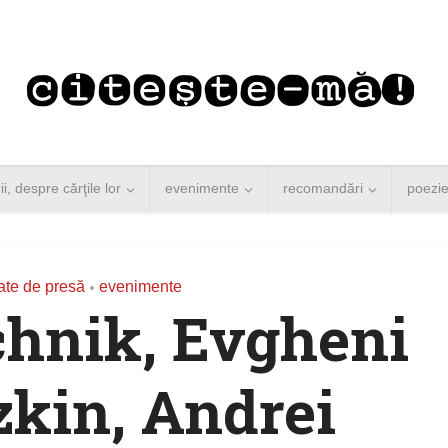
rii, despre cărţile lor
evenimente
recomandări
poezi
te de presă
evenimente
•
hnik, Evgheni
kin, Andrei