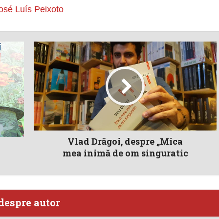
osé Luís Peixoto
Vlad Drăgoi, despre „Mica
mea inimă de om singuratic
despre autor