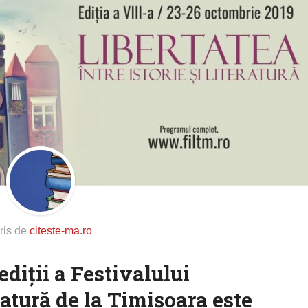
ris de
citeste-ma.ro
diții a Festivalului
ratură de la Timișoara este