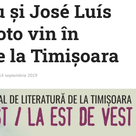
 și José Luís
oto vin în
 la Timișoara
14 septembrie 2019