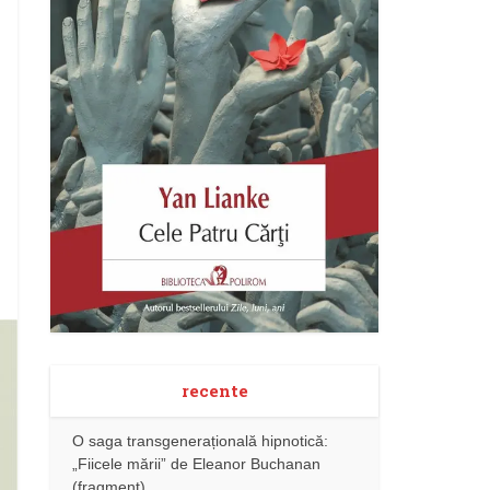
recente
O saga transgenerațională hipnotică:
„Fiicele mării” de Eleanor Buchanan
(fragment)