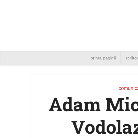
prima pagină
scriito
comunica
Adam Mic
Vodolaz