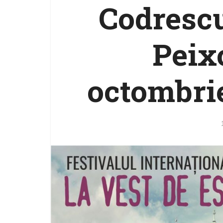
Codrescu
Peix
octombrie