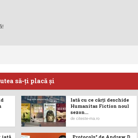
ă!
utea să-ţi placă şi
ld
Iată cu ce cărţi deschide
n
Humanitas Fiction noul
sezon...
de
citeste-ma.ro
 iată
„Protocols“ de Andrew D.