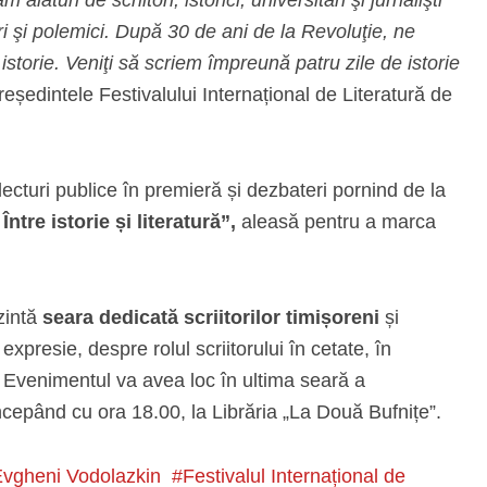
lături de scriitori, istorici, universitari şi jurnalişti
eri şi polemici. După 30 de ani de la Revoluţie, ne
 istorie. Veniţi să scriem împreună patru zile de istorie
președintele Festivalului Internațional de Literatură de
lecturi publice în premieră și dezbateri pornind de la
Între istorie și literatură”,
aleasă pentru a marca
zintă
seara dedicată scriitorilor timișoreni
și
 expresie, despre rolul scriitorului în cetate, în
 Evenimentul va avea loc în ultima seară a
ncepând cu ora 18.00, la Librăria „La Două Bufnițe”.
vgheni Vodolazkin
Festivalul Internațional de