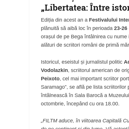
„Libertatea: Între istor
Ediția din acest an a
Festivalului Int
plănuită să aibă loc în perioada
23-26
orașul de pe Bega întâlnirea cu nume i
alături de scriitori români de primă mă
Istoricul, eseistul și jurnalistul politic
A
Vodolazkin
, scriitorul american de o
Peixoto
, cel mai important scriitor po
Saramago”, se află pe lista scriitorilor 
întâlnească în Sala Barocă a Muzeului 
octombrie, începând cu ora 18.00.
„FILTM aduce, în viitoarea Capitală Cu