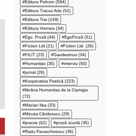
Editura Polirom
(594)
Editura Tracus Arte
(52)
Editura Trei
(149)
Editura Vremea
(34)
Ego. Proză
(44)
EgoProză
(51)
Fiction Ltd
(21)
Fiction Ltd.
(26)
FILIT
(23)
Gaudeamus
(34)
Humanitas
(35)
interviu
(50)
jurnal
(26)
Kooperativa Poetică
(223)
librăria Humanitas de la Cișmigiu
(72)
Marian Ilea
(33)
Mircea Cărtărescu
(29)
poezie
(62)
proză scurtă
(35)
Radu Paraschivescu
(36)