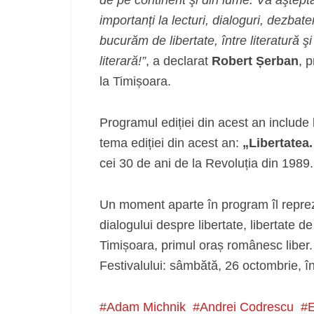
de pe continent şi din lume. Vă aşteptăm a
importanți la lecturi, dialoguri, dezbat
bucurăm de libertate, între literatură şi
literară!”
, a declarat
Robert Șerban
, 
la Timișoara.
Programul ediției din acest an include 
tema ediției din acest an:
„Libertatea. 
cei 30 de ani de la Revoluția din 1989.
Un moment aparte în program îl repre
dialogului despre libertate, libertate de
Timișoara, primul oraș românesc liber.
Festivalului: sâmbătă, 26 octombrie, î
Adam Michnik
Andrei Codrescu
E