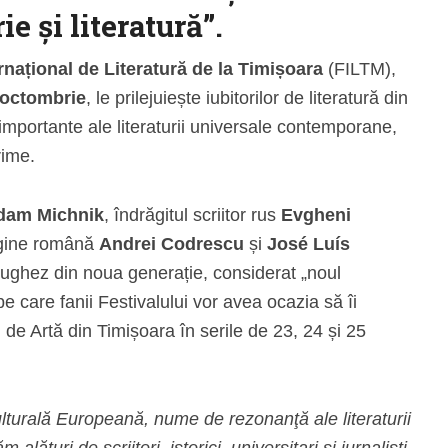
ie și literatură”.
ernațional de Literatură de la Timișoara
(FILTM),
 octombrie
, le prilejuiește iubitorilor de literatură din
mportante ale literaturii universale contemporane,
rime.
dam Michnik
, îndrăgitul scriitor rus
Evgheni
rigine română
Andrei Codrescu
și
José Luís
rtughez din noua generație, considerat „noul
pe care fanii Festivalului vor avea ocazia să îi
de Artă din Timișoara în serile de 23, 24 și 25
lturală Europeană, nume de rezonanţă ale literaturii