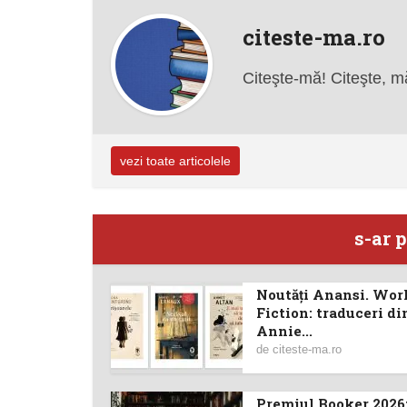
citeste-ma.ro
Citeşte-mă! Citeşte, m
vezi toate articolele
s-ar p
Noutăţi Anansi. Wor
Fiction: traduceri di
Annie...
de
citeste-ma.ro
Premiul Booker 2026: