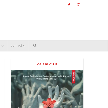
e
contact
ce am citit