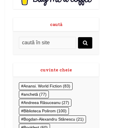
caută
cuvinte cheie
Anansi. World Fiction
(83)
anchetă
(77)
Andreea Răsuceanu
(27)
Biblioteca Polirom
(100)
Bogdan-Alexandru Stănescu
(21)
Bookfest
(60)