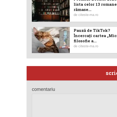
lista celor 13 romane
rămase...
de
citeste-ma.ro
Pauză de TikTok?
Încercaţi cartea „Mic
filosofie a...
de
citeste-ma.ro
scri
comentariu