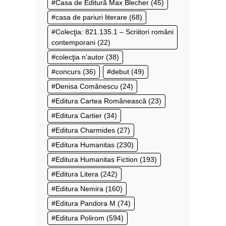
Casa de Editură Max Blecher
(45)
casa de pariuri literare
(68)
Colecţia: 821.135.1 – Scriitori români
contemporani
(22)
colecţia n’autor
(38)
concurs
(36)
debut
(49)
Denisa Comănescu
(24)
Editura Cartea Românească
(23)
Editura Cartier
(34)
Editura Charmides
(27)
Editura Humanitas
(230)
Editura Humanitas Fiction
(193)
Editura Litera
(242)
Editura Nemira
(160)
Editura Pandora M
(74)
Editura Polirom
(594)