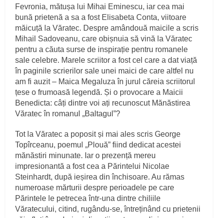
Fevronia, mătușa lui Mihai Eminescu, iar cea mai
bună prietenă a sa a fost Elisabeta Conta, viitoare
măicuță la Văratec. Despre amândouă maicile a scris
Mihail Sadoveanu, care obișnuia să vină la Văratec
pentru a căuta surse de inspirație pentru romanele
sale celebre. Marele scriitor a fost cel care a dat viață
în paginile scrierilor sale unei maici de care altfel nu
am fi auzit – Maica Megaluza în jurul căreia scriitorul
țese o frumoasă legendă. Și o provocare a Maicii
Benedicta: câți dintre voi ați recunoscut Mănăstirea
Văratec în romanul „Baltagul”?
Tot la Văratec a poposit și mai ales scris George
Topîrceanu, poemul „Plouă” fiind dedicat acestei
mănăstiri minunate. Iar o prezență mereu
impresionantă a fost cea a Părintelui Nicolae
Steinhardt, după ieșirea din închisoare. Au rămas
numeroase mărturii despre perioadele pe care
Părintele le petrecea într-una dintre chiliile
Văratecului, citind, rugându-se, întreținând cu prietenii