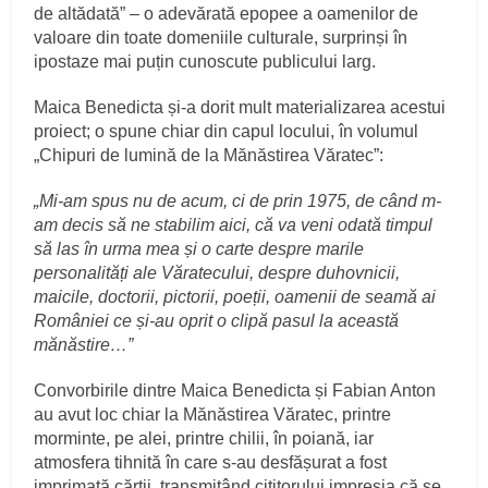
de altădată” – o adevărată epopee a oamenilor de
valoare din toate domeniile culturale, surprinși în
ipostaze mai puțin cunoscute publicului larg.
Maica Benedicta și-a dorit mult materializarea acestui
proiect; o spune chiar din capul locului, în volumul
„Chipuri de lumină de la Mănăstirea Văratec”:
„Mi-am spus nu de acum, ci de prin 1975, de când m-
am decis să ne stabilim aici, că va veni odată timpul
să las în urma mea și o carte despre marile
personalități ale Văratecului, despre duhovnicii,
maicile, doctorii, pictorii, poeții, oamenii de seamă ai
României ce și-au oprit o clipă pasul la această
mănăstire…”
Convorbirile dintre Maica Benedicta și Fabian Anton
au avut loc chiar la Mănăstirea Văratec, printre
morminte, pe alei, printre chilii, în poiană, iar
atmosfera tihnită în care s-au desfășurat a fost
imprimată cărții, transmițând cititorului impresia că se