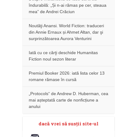
îndurabilă: „Și n-ai rămas pe cer, steaua
mea” de Andrei Crăciun
Noutăţi Anansi. World Fiction: traduceri
din Annie Ernaux și Ahmet Altan, dar şi
surprinzătoarea Aurora Venturini
Iată cu ce cărţi deschide Humanitas
Fiction noul sezon literar
Premiul Booker 2026: iată lista celor 13
romane rămase în cursă
„Protocols“ de Andrew D. Huberman, cea
mai așteptată carte de nonficțiune a
anului
dacă vrei să susţii site-ul