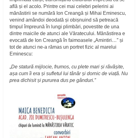
află și el acolo. Printre cei mai celebri pelerini ai
mănăstirii se numără Ion Creangă și Mihai Eminescu,
venind amândoi deodată și obișnuind să petreacă
timpul împreună în lungi plimbări, povestite de una
dintre maicile de atunci ale Văratecului. Mănăstirea e
evocată de Ion Creangă în faimoasele „Amintiri…” și
tot de atunci ne-a rămas un portret fizic al marelui
Eminescu:
„
De statură mijlocie, frumos, cu plete mari și răvășite,
așa cum îi era și sufletul lui tânăr și dornic de viață. Nu
prea dichisit și pururea dus pe gânduri.”