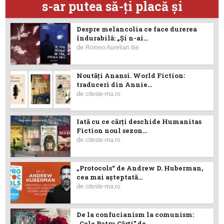
s-ar putea să-ţi placă şi
Despre melancolia ce face durerea
îndurabilă: „Și n-ai...
de
Romeo Aurelian Ilie
Noutăţi Anansi. World Fiction:
traduceri din Annie...
de
citeste-ma.ro
Iată cu ce cărţi deschide Humanitas
Fiction noul sezon...
de
citeste-ma.ro
„Protocols“ de Andrew D. Huberman,
cea mai așteptată...
de
citeste-ma.ro
De la confucianism la comunism:
„Cele Patru Cărți” de...