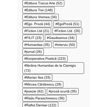
Editura Tracus Arte
(52)
Editura Trei
(148)
Editura Vremea
(34)
Ego. Proză
(44)
EgoProză
(51)
Fiction Ltd
(21)
Fiction Ltd.
(26)
FILIT
(23)
Gaudeamus
(34)
Humanitas
(35)
interviu
(50)
jurnal
(26)
Kooperativa Poetică
(223)
librăria Humanitas de la Cișmigiu
(72)
Marian Ilea
(33)
Mircea Cărtărescu
(29)
poezie
(62)
proză scurtă
(35)
Radu Paraschivescu
(36)
Raftul Denisei
(122)