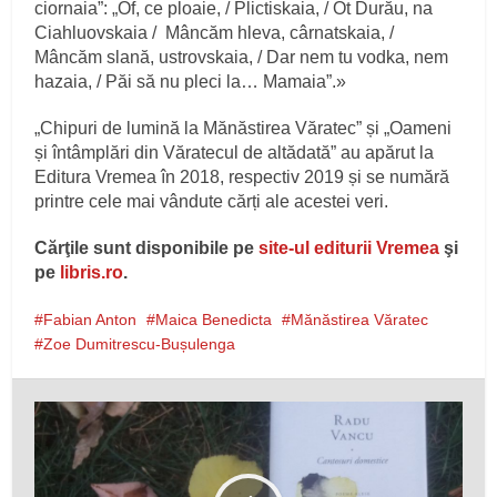
ciornaia”: „Of, ce ploaie, / Plictiskaia, / Ot Durău, na
Ciahluovskaia / Mâncăm hleva, cârnatskaia, /
Mâncăm slană, ustrovskaia, / Dar nem tu vodka, nem
hazaia, / Păi să nu pleci la… Mamaia”.»
„Chipuri de lumină la Mănăstirea Văratec” și „Oameni
și întâmplări din Văratecul de altădată” au apărut la
Editura Vremea în 2018, respectiv 2019 și se numără
printre cele mai vândute cărți ale acestei veri.
Cărţile sunt disponibile pe
site-ul editurii Vremea
şi
pe
libris.ro
.
Fabian Anton
Maica Benedicta
Mănăstirea Văratec
Zoe Dumitrescu-Bușulenga