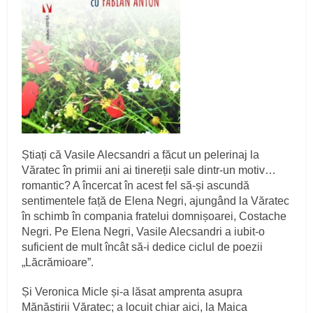
Știați că Vasile Alecsandri a făcut un pelerinaj la
Văratec în primii ani ai tinereții sale dintr-un motiv…
romantic? A încercat în acest fel să-și ascundă
sentimentele față de Elena Negri, ajungând la Văratec
în schimb în compania fratelui domnișoarei, Costache
Negri. Pe Elena Negri, Vasile Alecsandri a iubit-o
suficient de mult încât să-i dedice ciclul de poezii
„Lăcrămioare”.
Și Veronica Micle și-a lăsat amprenta asupra
Mănăstirii Văratec; a locuit chiar aici, la Maica