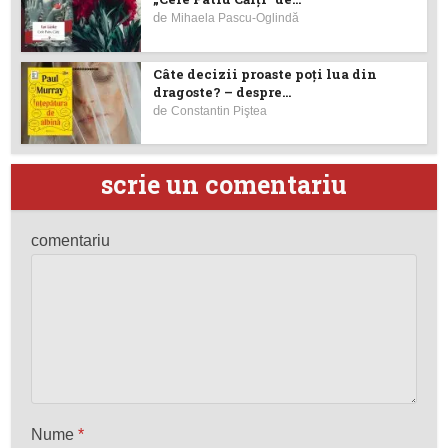
de
Mihaela Pascu-Oglindă
Câte decizii proaste poţi lua din
dragoste? – despre...
de
Constantin Piştea
scrie un comentariu
comentariu
Nume
*