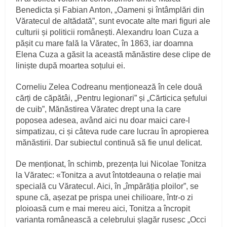
Benedicta și Fabian Anton, „Oameni și întâmplări din
Văratecul de altădată”, sunt evocate alte mari figuri ale
culturii și politicii românești. Alexandru Ioan Cuza a
pășit cu mare fală la Văratec, în 1863, iar doamna
Elena Cuza a găsit la această mănăstire dese clipe de
liniște după moartea soțului ei.
Corneliu Zelea Codreanu menționează în cele două
cărți de căpătâi, „Pentru legionari” și „Cărticica șefului
de cuib”, Mănăstirea Văratec drept una la care
poposea adesea, având aici nu doar maici care-l
simpatizau, ci și câteva rude care lucrau în apropierea
mănăstirii. Dar subiectul continuă să fie unul delicat.
De menționat, în schimb, prezența lui Nicolae Tonitza
la Văratec: «Tonitza a avut întotdeauna o relație mai
specială cu Văratecul. Aici, în „împărăția ploilor”, se
spune că, așezat pe prispa unei chilioare, într-o zi
ploioasă cum e mai mereu aici, Tonitza a încropit
varianta românească a celebrului șlagăr rusesc „Occi