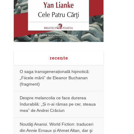
recente
O saga transgenerațională hipnotică:
„Fiicele mării” de Eleanor Buchanan
(fragment)
Despre melancolia ce face durerea
îndurabilă: „Și n-ai rămas pe cer, steaua
mea” de Andrei Crăciun
Noutăţi Anansi. World Fiction: traduceri
din Annie Ernaux și Ahmet Altan, dar şi