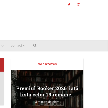
e
contact
de interes
Angela
Premiul Booker 2026: iată
Bucur
lista celor 13 romane...
3 minute de citire