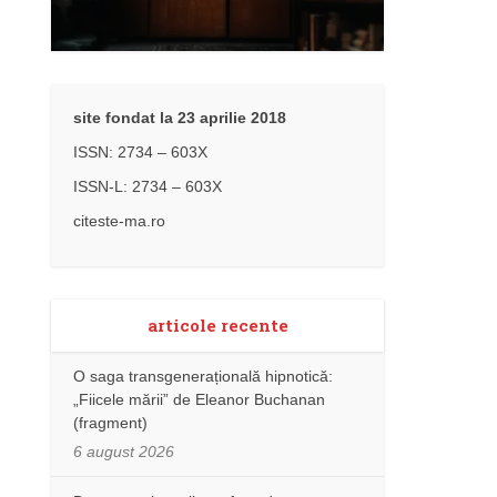
site fondat la 23 aprilie 2018
ISSN: 2734 – 603X
ISSN-L: 2734 – 603X
citeste-ma.ro
articole recente
O saga transgenerațională hipnotică:
„Fiicele mării” de Eleanor Buchanan
(fragment)
6 august 2026