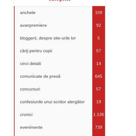
anchete
109
avanpremiere
92
bloggerii, despre site-urile lor
5
cărţi pentru copii
57
cinci detalii
14
comunicate de presă
645
concursuri
57
confesiunile unui scriitor alergător
19
cronici
1.135
evenimente
739