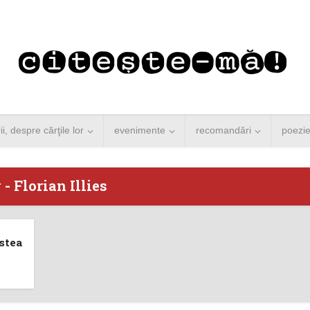
rii, despre cărţile lor
evenimente
recomandări
poezi
 - Florian Illies
 Merkel vine la
Concurs de reportaj
stea
ști. Lansare de
literar pentru noile
carte şi...
generații...
 minute de citire
3 minute de citire