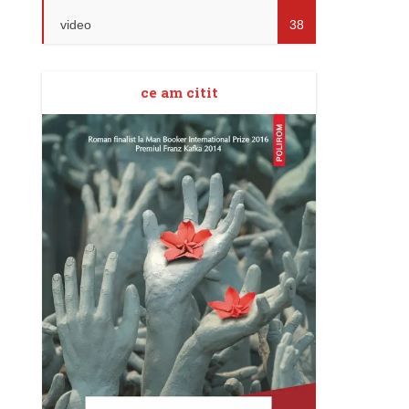
video
38
ce am citit