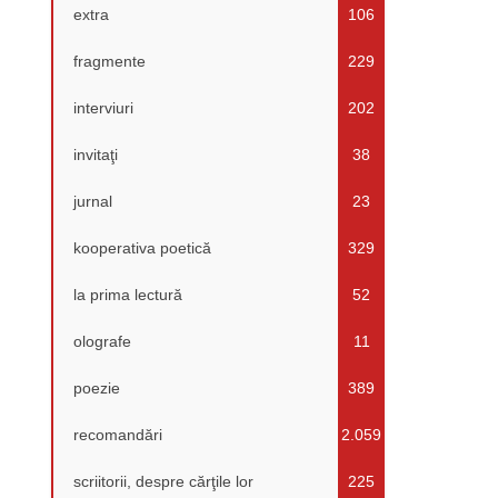
extra
106
fragmente
229
interviuri
202
invitaţi
38
jurnal
23
kooperativa poetică
329
la prima lectură
52
olografe
11
poezie
389
recomandări
2.059
scriitorii, despre cărţile lor
225