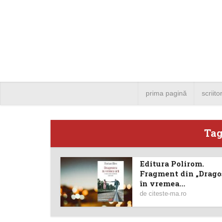
prima pagină
scriito
Tag
Editura Polirom.
Angela
Fragment din „Drago
în vremea...
Bucure
de
citeste-ma.ro
4