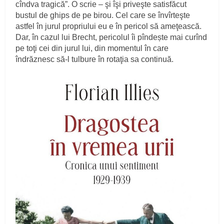
cîndva tragică”. O scrie – şi îşi priveşte satisfăcut
bustul de ghips de pe birou. Cel care se învîrteşte
astfel în jurul propriului eu e în pericol să ameţească.
Dar, în cazul lui Brecht, pericolul îi pîndește mai curînd
pe toţi cei din jurul lui, din momentul în care
îndrăznesc să-l tulbure în rotaţia sa continuă.