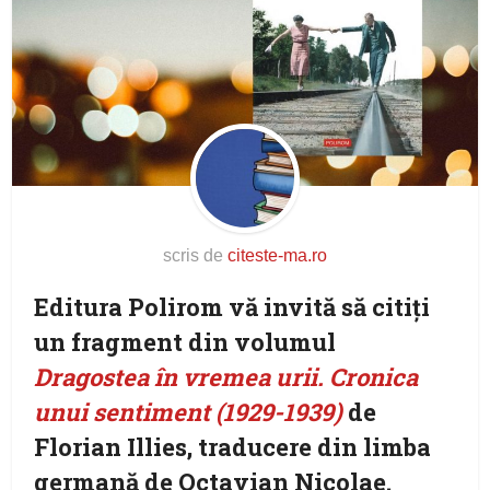
scris de
citeste-ma.ro
Editura Polirom vă invită să citiți
un fragment din volumul
Dragostea în vremea urii. Cronica
unui sentiment (1929-1939)
de
Florian Illies, traducere din limba
germană de Octavian Nicolae.