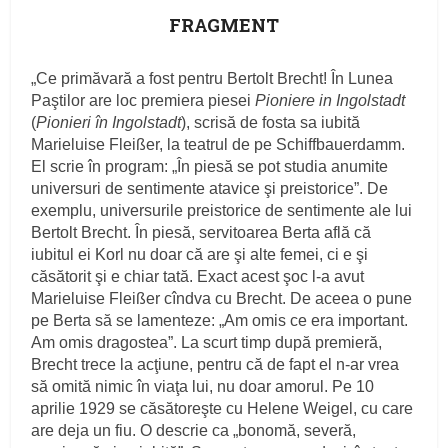
FRAGMENT
„Ce primăvară a fost pentru Bertolt Brecht! În Lunea
Paştilor are loc premiera piesei
Pioniere in Ingolstadt
(
Pionieri în Ingolstadt
), scrisă de fosta sa iubită
Marieluise Fleißer, la teatrul de pe Schiffbauerdamm.
El scrie în program: „În piesă se pot studia anumite
universuri de sentimente atavice şi preistorice”. De
exemplu, universurile preistorice de sentimente ale lui
Bertolt Brecht. În piesă, servitoarea Berta află că
iubitul ei Korl nu doar că are şi alte femei, ci e şi
căsătorit şi e chiar tată. Exact acest şoc l-a avut
Marieluise Fleißer cîndva cu Brecht. De aceea o pune
pe Berta să se lamenteze: „Am omis ce era important.
Am omis dragostea”. La scurt timp după premieră,
Brecht trece la acţiune, pentru că de fapt el n-ar vrea
să omită nimic în viaţa lui, nu doar amorul. Pe 10
aprilie 1929 se căsătoreşte cu Helene Weigel, cu care
are deja un fiu. O descrie ca „bonomă, severă,