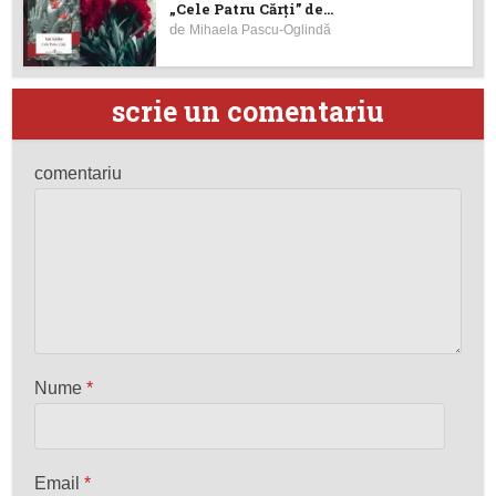
„Cele Patru Cărți” de...
de
Mihaela Pascu-Oglindă
scrie un comentariu
comentariu
Nume
*
Email
*