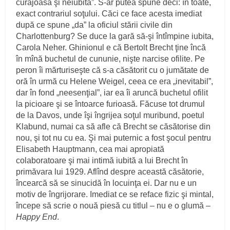
curajoasă şi neiubită”. S-ar putea spune deci: în toate,
exact contrariul soţului. Căci ce face acesta imediat
după ce spune „da” la oficiul stării civile din
Charlottenburg? Se duce la gară să-şi întîmpine iubita,
Carola Neher. Ghinionul e că Bertolt Brecht ţine încă
în mînă buchetul de cununie, nişte narcise ofilite. Pe
peron îi mărturiseşte că s-a căsătorit cu o jumătate de
oră în urmă cu Helene Weigel, ceea ce era „inevitabil”,
dar în fond „neesenţial”, iar ea îi aruncă buchetul ofilit
la picioare şi se întoarce furioasă. Făcuse tot drumul
de la Davos, unde îşi îngrijea soţul muribund, poetul
Klabund, numai ca să afle că Brecht se căsătorise din
nou, şi tot nu cu ea. Şi mai puternic a fost şocul pentru
Elisabeth Hauptmann, cea mai apropiată
colaboratoare şi mai intimă iubită a lui Brecht în
primăvara lui 1929. Aflînd despre această căsătorie,
încearcă să se sinucidă în locuinţa ei. Dar nu e un
motiv de îngrijorare. Imediat ce se reface fizic şi mintal,
începe să scrie o nouă piesă cu titlul – nu e o glumă –
Happy End
.