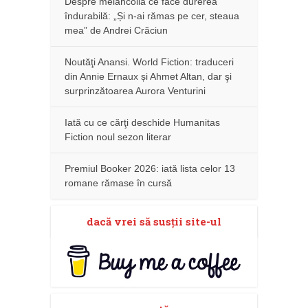
Despre melancolia ce face durerea
îndurabilă: „Și n-ai rămas pe cer, steaua
mea” de Andrei Crăciun
Noutăţi Anansi. World Fiction: traduceri
din Annie Ernaux și Ahmet Altan, dar şi
surprinzătoarea Aurora Venturini
Iată cu ce cărţi deschide Humanitas
Fiction noul sezon literar
Premiul Booker 2026: iată lista celor 13
romane rămase în cursă
dacă vrei să susţii site-ul