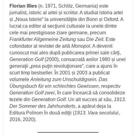
Florian Illies
(n. 1971, Schlitz, Germania) este
jurnalist, istoric al artei și scriitor. A studiat istoria artei
și „Noua Istorie” la universităţile din Bonn și Oxford. A
lucrat ca editor al secţiunii culturale la unele dintre
cele mai prestigioase ziare germane, precum
Frankfurter Allgemeine Zeitung
sau
Die Zeit
. Este
cofondator al revistei de artă
Monopol
. A devenit
cunoscut mai ales după publicarea primei sale cărţi,
Generation Golf
(2000), consacrată anilor 1980 și unei
generaţii „prea puţin revoluţionare”, care a ajuns în
scurt timp bestseller. În 2001 și 2003 a publicat
volumele
Anleitung zum Unschuldigsein. Das
Übungsbuch für ein schlechtes Gewissen
, respectiv
Generation Golf zwei
, în care încearcă să consolideze
tezele din
Generation Golf
. Un alt succes al său,
1913.
Der Sommer des Jahrhunderts
, a apărut deja la
Editura Polirom în două ediţii (
1913. Vara secolului
,
2016, 2020).