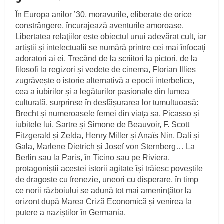
În Europa anilor ’30, moravurile, eliberate de orice
constrângere, încurajează aventurile amoroase.
Libertatea relaţiilor este obiectul unui adevărat cult, iar
artiștii și intelectualii se numără printre cei mai înfocaţi
adoratori ai ei. Trecând de la scriitori la pictori, de la
filosofi la regizori și vedete de cinema, Florian Illies
zugrăvește o istorie alternativă a epocii interbelice,
cea a iubirilor și a legăturilor pasionale din lumea
culturală, surprinse în desfășurarea lor tumultuoasă:
Brecht și numeroasele femei din viaţa sa, Picasso și
iubitele lui, Sartre și Simone de Beauvoir, F. Scott
Fitzgerald și Zelda, Henry Miller și Anaïs Nin, Dalí și
Gala, Marlene Dietrich și Josef von Sternberg… La
Berlin sau la Paris, în Ticino sau pe Riviera,
protagoniștii acestei istorii agitate își trăiesc poveștile
de dragoste cu frenezie, uneori cu disperare, în timp
ce norii războiului se adună tot mai ameninţător la
orizont după Marea Criză Economică și venirea la
putere a naziștilor în Germania.