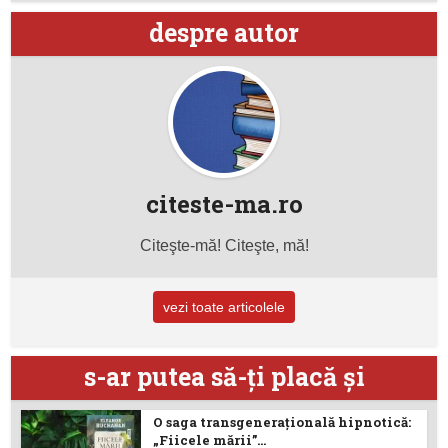
despre autor
citeste-ma.ro
Citeşte-mă! Citeşte, mă!
vezi toate articolele
s-ar putea să-ţi placă şi
O saga transgenerațională hipnotică:
„Fiicele mării”...