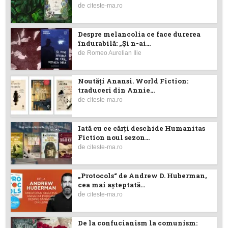
de
citeste-ma.ro
Despre melancolia ce face durerea
îndurabilă: „Și n-ai...
de
Romeo Aurelian Ilie
Noutăţi Anansi. World Fiction:
traduceri din Annie...
de
citeste-ma.ro
Iată cu ce cărţi deschide Humanitas
Fiction noul sezon...
de
citeste-ma.ro
„Protocols“ de Andrew D. Huberman,
cea mai așteptată...
de
citeste-ma.ro
De la confucianism la comunism: