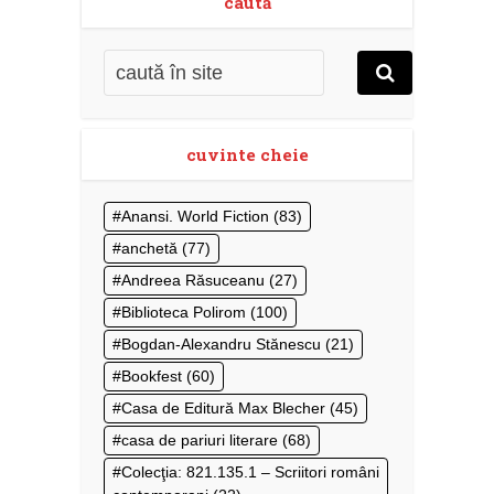
caută
cuvinte cheie
Anansi. World Fiction
(83)
anchetă
(77)
Andreea Răsuceanu
(27)
Biblioteca Polirom
(100)
Bogdan-Alexandru Stănescu
(21)
Bookfest
(60)
Casa de Editură Max Blecher
(45)
casa de pariuri literare
(68)
Colecţia: 821.135.1 – Scriitori români