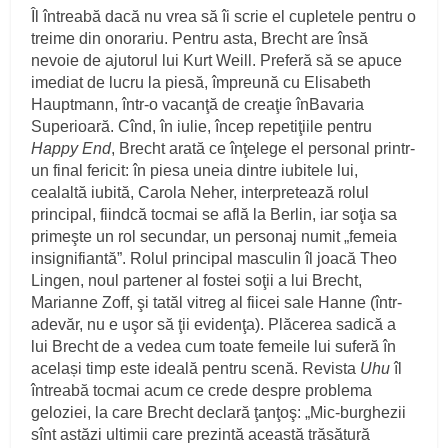
Îl întreabă dacă nu vrea să îi scrie el cupletele pentru o
treime din onorariu. Pentru asta, Brecht are însă
nevoie de ajutorul lui Kurt Weill. Preferă să se apuce
imediat de lucru la piesă, împreună cu Elisabeth
Hauptmann, într-o vacanţă de creaţie înBavaria
Superioară. Cînd, în iulie, încep repetiţiile pentru
Happy
End
, Brecht arată ce înţelege el personal printr-
un final fericit: în piesa uneia dintre iubitele lui,
cealaltă iubită, Carola Neher, interpretează rolul
principal, fiindcă tocmai se află la Berlin, iar soţia sa
primeşte un rol secundar, un personaj numit „femeia
insignifiantă”. Rolul principal masculin îl joacă Theo
Lingen, noul partener al fostei soţii a lui Brecht,
Marianne Zoff, şi tatăl vitreg al fiicei sale Hanne (într-
adevăr, nu e uşor să ţii evidenţa). Plăcerea sadică a
lui Brecht de a vedea cum toate femeile lui suferă în
același timp este ideală pentru scenă. Revista
Uhu
îl
întreabă tocmai acum ce crede despre problema
geloziei, la care Brecht declară ţanţoş: „Mic-burghezii
sînt astăzi ultimii care prezintă această trăsătură