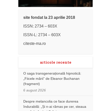
site fondat la 23 aprilie 2018
ISSN: 2734 – 603X
ISSN-L: 2734 – 603X
citeste-ma.ro
articole recente
O saga transgenerațională hipnotică:
„Fiicele mării” de Eleanor Buchanan
(fragment)
6 august 2026
Despre melancolia ce face durerea
îndurabilă: „Și n-ai rămas pe cer, steaua