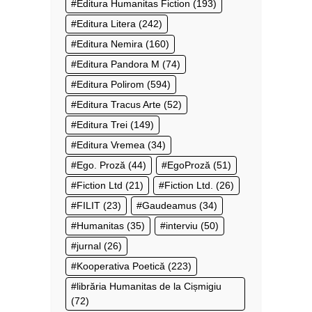
Editura Humanitas Fiction
(193)
Editura Litera
(242)
Editura Nemira
(160)
Editura Pandora M
(74)
Editura Polirom
(594)
Editura Tracus Arte
(52)
Editura Trei
(149)
Editura Vremea
(34)
Ego. Proză
(44)
EgoProză
(51)
Fiction Ltd
(21)
Fiction Ltd.
(26)
FILIT
(23)
Gaudeamus
(34)
Humanitas
(35)
interviu
(50)
jurnal
(26)
Kooperativa Poetică
(223)
librăria Humanitas de la Cișmigiu
(72)