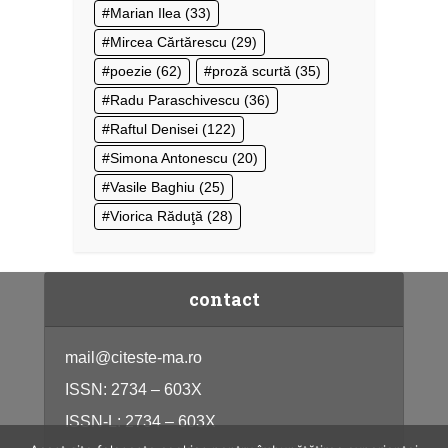
Marian Ilea
(33)
Mircea Cărtărescu
(29)
poezie
(62)
proză scurtă
(35)
Radu Paraschivescu
(36)
Raftul Denisei
(122)
Simona Antonescu
(20)
Vasile Baghiu
(25)
Viorica Răduţă
(28)
contact
mail@citeste-ma.ro
ISSN: 2734 – 603X
ISSN-L: 2734 – 603X