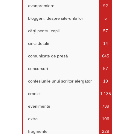
avanpremiere
92
bloggerii, despre site-urile lor
5
cărţi pentru copii
57
cinci detalii
14
comunicate de presă
645
concursuri
57
confesiunile unui scriitor alergător
19
cronici
1.135
evenimente
739
extra
106
fragmente
229