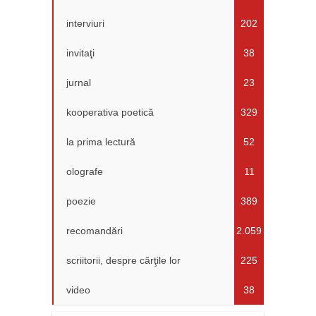
interviuri
202
invitaţi
38
jurnal
23
kooperativa poetică
329
la prima lectură
52
olografe
11
poezie
389
recomandări
2.059
scriitorii, despre cărţile lor
225
video
38