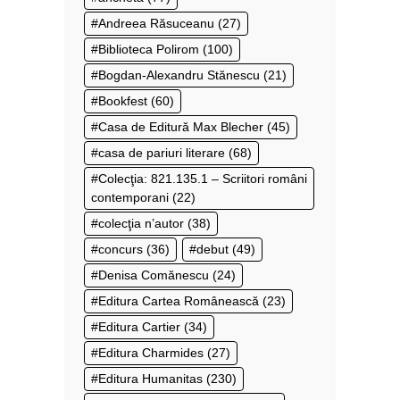
Andreea Răsuceanu
(27)
Biblioteca Polirom
(100)
Bogdan-Alexandru Stănescu
(21)
Bookfest
(60)
Casa de Editură Max Blecher
(45)
casa de pariuri literare
(68)
Colecţia: 821.135.1 – Scriitori români
contemporani
(22)
colecţia n’autor
(38)
concurs
(36)
debut
(49)
Denisa Comănescu
(24)
Editura Cartea Românească
(23)
Editura Cartier
(34)
Editura Charmides
(27)
Editura Humanitas
(230)