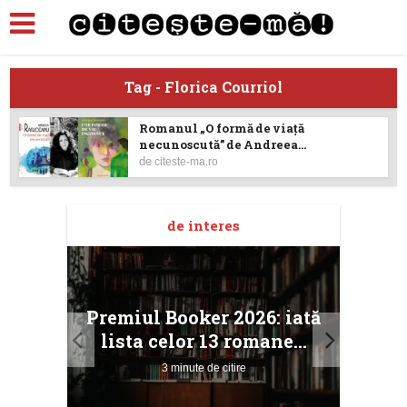
Tag - Florica Courriol
Romanul „O formă de viață
necunoscută” de Andreea...
de
citeste-ma.ro
de interes
taj
Ang
Premiul Booker 2026: iată
ile
Buc
lista celor 13 romane...
3 minute de citire