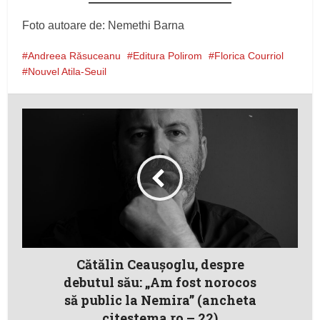
Foto autoare de: Nemethi Barna
Andreea Răsuceanu
Editura Polirom
Florica Courriol
Nouvel Atila-Seuil
Cătălin Ceauşoglu, despre
debutul său: „Am fost norocos
să public la Nemira” (ancheta
citestema.ro – 22)