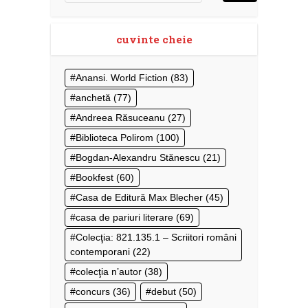
cuvinte cheie
Anansi. World Fiction
(83)
anchetă
(77)
Andreea Răsuceanu
(27)
Biblioteca Polirom
(100)
Bogdan-Alexandru Stănescu
(21)
Bookfest
(60)
Casa de Editură Max Blecher
(45)
casa de pariuri literare
(69)
Colecţia: 821.135.1 – Scriitori români
contemporani
(22)
colecţia n’autor
(38)
concurs
(36)
debut
(50)