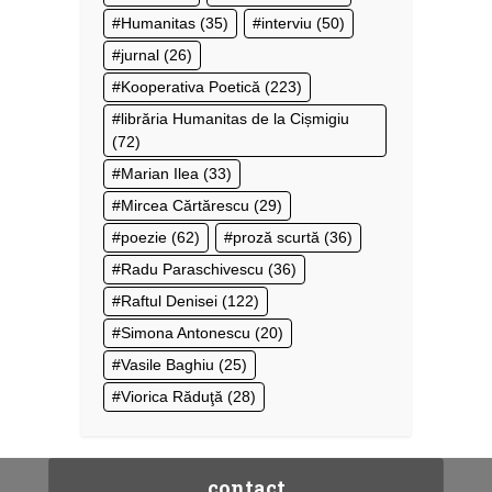
Humanitas
(35)
interviu
(50)
jurnal
(26)
Kooperativa Poetică
(223)
librăria Humanitas de la Cișmigiu
(72)
Marian Ilea
(33)
Mircea Cărtărescu
(29)
poezie
(62)
proză scurtă
(36)
Radu Paraschivescu
(36)
Raftul Denisei
(122)
Simona Antonescu
(20)
Vasile Baghiu
(25)
Viorica Răduţă
(28)
contact