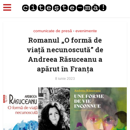
comunicate de presă
evenimente
•
Romanul „O formă de
viață necunoscută” de
Andreea Răsuceanu a
apărut în Franța
8 iunie 2023