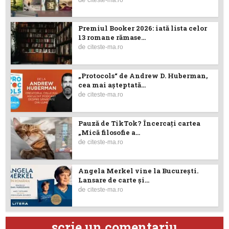
Premiul Booker 2026: iată lista celor
13 romane rămase...
de
citeste-ma.ro
„Protocols“ de Andrew D. Huberman,
cea mai așteptată...
de
citeste-ma.ro
Pauză de TikTok? Încercaţi cartea
„Mică filosofie a...
de
citeste-ma.ro
Angela Merkel vine la București.
Lansare de carte şi...
de
citeste-ma.ro
scrie un comentariu