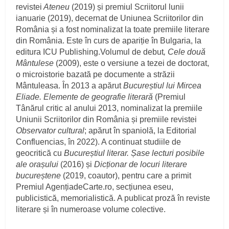
revistei
Ateneu
(2019) și premiul Scriitorul lunii
ianuarie (2019), decernat de Uniunea Scriitorilor din
România și a fost nominalizat la toate premiile literare
din România. Este în curs de apariție în Bulgaria, la
editura ICU Publishing.Volumul de debut
, Cele două
Mântulese
(2009), este o versiune a tezei de doctorat,
o microistorie bazată pe documente a străzii
Mântuleasa. În 2013 a apărut
Bucureștiul lui Mircea
Eliade. Elemente de geografie literară
(Premiul
Tânărul critic al anului 2013, nominalizat la premiile
Uniunii Scriitorilor din România și premiile revistei
Observator cultural
; apărut în spaniolă, la Editorial
Confluencias, în 2022). A continuat studiile de
geocritică cu
Bucureștiul literar. Șase lecturi posibile
ale orașului
(2016) și
Dicționar de locuri literare
bucureștene
(2019, coautor), pentru care a primit
Premiul AgențiadeCarte.ro, secțiunea eseu,
publicistică, memorialistică. A publicat proză în reviste
literare și în numeroase volume colective.