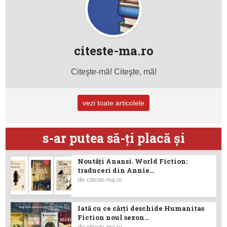
citeste-ma.ro
Citeşte-mă! Citeşte, mă!
vezi toate articolele
s-ar putea să-ţi placă şi
Noutăţi Anansi. World Fiction:
traduceri din Annie...
de
citeste-ma.ro
Iată cu ce cărţi deschide Humanitas
Fiction noul sezon...
de
citeste-ma.ro