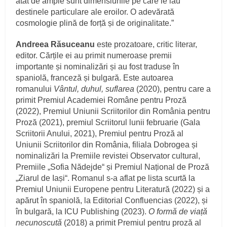
atât de ample sunt dimensiunile pe care le iau
destinele particulare ale eroilor. O adevărată
cosmologie plină de forță și de originalitate.”
Andreea Răsuceanu
este prozatoare, critic literar,
editor. Cărțile ei au primit numeroase premii
importante și nominalizări și au fost traduse în
spaniolă, franceză și bulgară. Este autoarea
romanului
Vântul, duhul, suflarea
(2020), pentru care a
primit Premiul Academiei Române pentru Proză
(2022), Premiul Uniunii Scriitorilor din România pentru
Proză (2021), premiul Scriitorul lunii februarie (Gala
Scriitorii Anului, 2021), Premiul pentru Proză al
Uniunii Scriitorilor din România, filiala Dobrogea și
nominalizări la Premiile revistei Observator cultural,
Premiile „Sofia Nădejde“ și Premiul Național de Proză
„Ziarul de Iași“. Romanul s-a aflat pe lista scurtă la
Premiul Uniunii Europene pentru Literatură (2022) și a
apărut în spaniolă, la Editorial Confluencias (2022), și
în bulgară, la ICU Publishing (2023).
O formă de viață
necunoscută
(2018) a primit Premiul pentru proză al