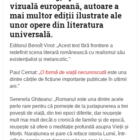
vizuală europeană, autoare a
mai multor ediții ilustrate ale
unor opere din literatura
universală.
Editorul Benoît Virot: „Acest text fără frontiere a
redefinit scena literară românească cu realismul său
existențialist și melancolic.”
Paul Cernat:
„
O formă de viață necunoscută
este una
dintre cărțile de ficțiune importante publicate în ultimii
ani.”
Serenela Ghițeanu: „Romanul este una dintre acele
perle rare pentru că pornește de la juxtapunerea a trei
povești de viață, din trei epoci diferite, dar reușește
mult mai mult decât o cronică de familie și de epocă,
reușește să ofere o meditație profundă asupra Vieții și
Morții. Narațiunea ei pare că reface istoria Lumii, într-