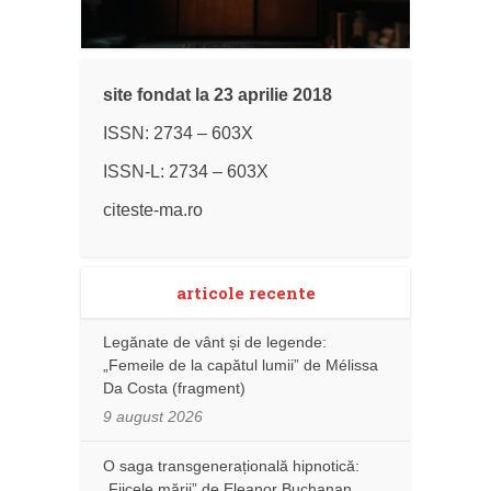
site fondat la 23 aprilie 2018
ISSN: 2734 – 603X
ISSN-L: 2734 – 603X
citeste-ma.ro
articole recente
Legănate de vânt și de legende:
„Femeile de la capătul lumii” de Mélissa
Da Costa (fragment)
9 august 2026
O saga transgenerațională hipnotică:
„Fiicele mării” de Eleanor Buchanan