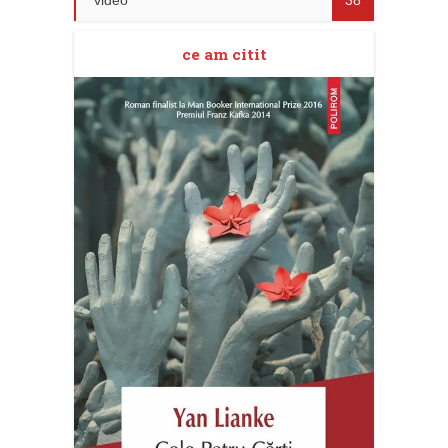
video
38
ce am citit