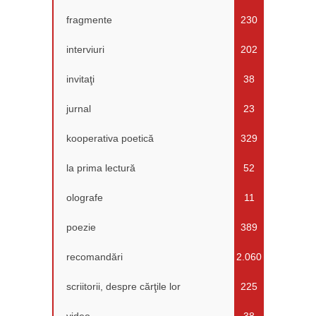
fragmente
230
interviuri
202
invitaţi
38
jurnal
23
kooperativa poetică
329
la prima lectură
52
olografe
11
poezie
389
recomandări
2.060
scriitorii, despre cărţile lor
225