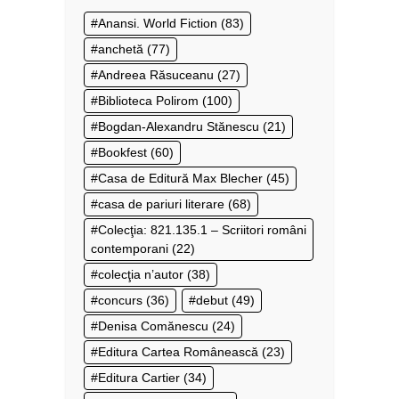
Anansi. World Fiction
(83)
anchetă
(77)
Andreea Răsuceanu
(27)
Biblioteca Polirom
(100)
Bogdan-Alexandru Stănescu
(21)
Bookfest
(60)
Casa de Editură Max Blecher
(45)
casa de pariuri literare
(68)
Colecţia: 821.135.1 – Scriitori români
contemporani
(22)
colecţia n’autor
(38)
concurs
(36)
debut
(49)
Denisa Comănescu
(24)
Editura Cartea Românească
(23)
Editura Cartier
(34)