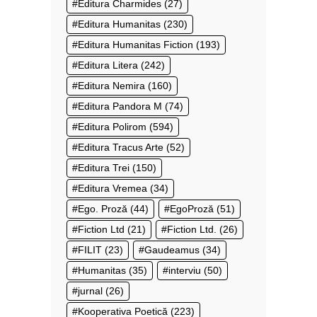
Editura Charmides
(27)
Editura Humanitas
(230)
Editura Humanitas Fiction
(193)
Editura Litera
(242)
Editura Nemira
(160)
Editura Pandora M
(74)
Editura Polirom
(594)
Editura Tracus Arte
(52)
Editura Trei
(150)
Editura Vremea
(34)
Ego. Proză
(44)
EgoProză
(51)
Fiction Ltd
(21)
Fiction Ltd.
(26)
FILIT
(23)
Gaudeamus
(34)
Humanitas
(35)
interviu
(50)
jurnal
(26)
Kooperativa Poetică
(223)