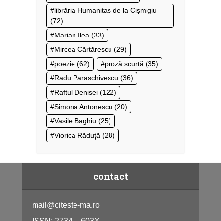
librăria Humanitas de la Cișmigiu
(72)
Marian Ilea
(33)
Mircea Cărtărescu
(29)
poezie
(62)
proză scurtă
(35)
Radu Paraschivescu
(36)
Raftul Denisei
(122)
Simona Antonescu
(20)
Vasile Baghiu
(25)
Viorica Răduţă
(28)
contact
mail@citeste-ma.ro
ISSN: 2734 – 603X