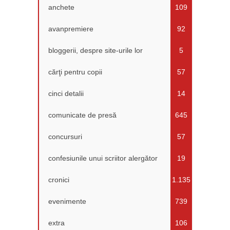
anchete
109
avanpremiere
92
bloggerii, despre site-urile lor
5
cărţi pentru copii
57
cinci detalii
14
comunicate de presă
645
concursuri
57
confesiunile unui scriitor alergător
19
cronici
1.135
evenimente
739
extra
106