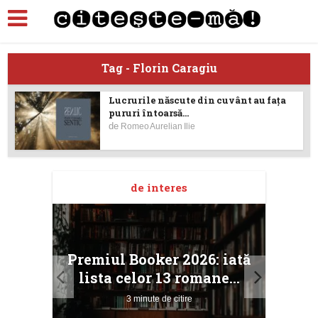
Tag - Florin Caragiu
Lucrurile născute din cuvânt au fața
pururi întoarsă...
de
Romeo Aurelian Ilie
de interes
taj
Ang
Premiul Booker 2026: iată
ile
Buc
lista celor 13 romane...
3 minute de citire