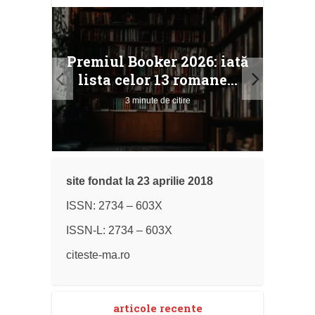
taj
Ang
Premiul Booker 2026: iată
ile
Buc
lista celor 13 romane...
3 minute de citire
site fondat la 23 aprilie 2018
ISSN: 2734 – 603X
ISSN-L: 2734 – 603X
citeste-ma.ro
articole recente