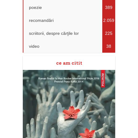
poezie
389
recomandări
2.059
scriitorii, despre cărţile lor
225
video
38
ce am citit