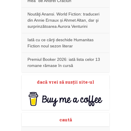
mea” de Andrei Crăciun
Noutăţi Anansi. World Fiction: traduceri
din Annie Ernaux și Ahmet Altan, dar şi
surprinzătoarea Aurora Venturini
Iată cu ce cărţi deschide Humanitas
Fiction noul sezon literar
Premiul Booker 2026: iată lista celor 13
romane rămase în cursă
dacă vrei să susţii site-ul
caută