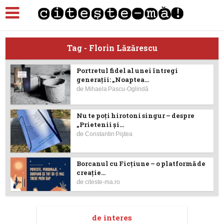
Tag - Florin Lăzărescu
Portretul fidel al unei întregi
generații: „Noaptea...
de
Mihaela Pascu-Oglindă
Nu te poţi hirotoni singur – despre
„Prietenii şi...
de
Constantin Piştea
Borcanul cu Ficțiune – o platformă de
creaţie...
de
citeste-ma.ro
de interes