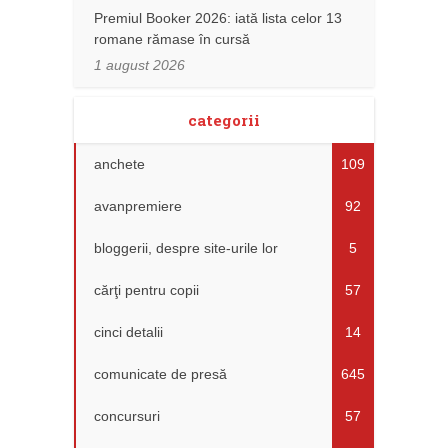
Premiul Booker 2026: iată lista celor 13
romane rămase în cursă
1 august 2026
categorii
anchete
109
avanpremiere
92
bloggerii, despre site-urile lor
5
cărţi pentru copii
57
cinci detalii
14
comunicate de presă
645
concursuri
57