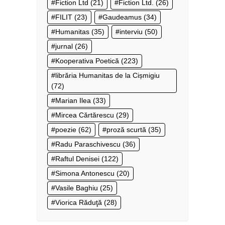
Fiction Ltd
(21)
Fiction Ltd.
(26)
FILIT
(23)
Gaudeamus
(34)
Humanitas
(35)
interviu
(50)
jurnal
(26)
Kooperativa Poetică
(223)
librăria Humanitas de la Cișmigiu
(72)
Marian Ilea
(33)
Mircea Cărtărescu
(29)
poezie
(62)
proză scurtă
(35)
Radu Paraschivescu
(36)
Raftul Denisei
(122)
Simona Antonescu
(20)
Vasile Baghiu
(25)
Viorica Răduţă
(28)