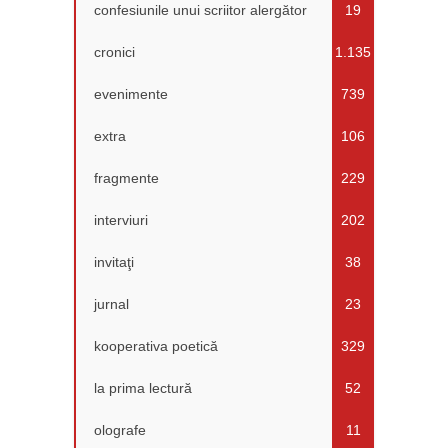
confesiunile unui scriitor alergător
19
cronici
1.135
evenimente
739
extra
106
fragmente
229
interviuri
202
invitaţi
38
jurnal
23
kooperativa poetică
329
la prima lectură
52
olografe
11