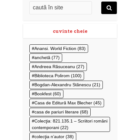
cuvinte cheie
Anansi. World Fiction
(83)
anchetă
(77)
Andreea Răsuceanu
(27)
Biblioteca Polirom
(100)
Bogdan-Alexandru Stănescu
(21)
Bookfest
(60)
Casa de Editură Max Blecher
(45)
casa de pariuri literare
(68)
Colecţia: 821.135.1 – Scriitori români
contemporani
(22)
colecţia n’autor
(38)