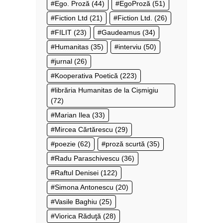
Ego. Proză
(44)
EgoProză
(51)
Fiction Ltd
(21)
Fiction Ltd.
(26)
FILIT
(23)
Gaudeamus
(34)
Humanitas
(35)
interviu
(50)
jurnal
(26)
Kooperativa Poetică
(223)
librăria Humanitas de la Cișmigiu
(72)
Marian Ilea
(33)
Mircea Cărtărescu
(29)
poezie
(62)
proză scurtă
(35)
Radu Paraschivescu
(36)
Raftul Denisei
(122)
Simona Antonescu
(20)
Vasile Baghiu
(25)
Viorica Răduţă
(28)