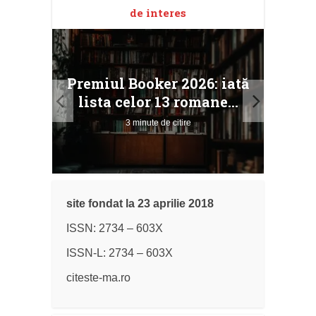
de interes
taj
Ang
Premiul Booker 2026: iată
ile
Buc
lista celor 13 romane...
3 minute de citire
site fondat la 23 aprilie 2018
ISSN: 2734 – 603X
ISSN-L: 2734 – 603X
citeste-ma.ro