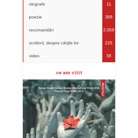
olografe
11
poezie
389
recomandări
2.059
scriitorii, despre cărţile lor
225
video
38
ce am citit