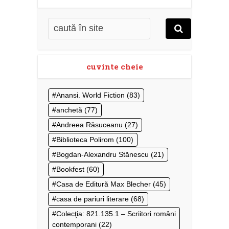
cuvinte cheie
Anansi. World Fiction
(83)
anchetă
(77)
Andreea Răsuceanu
(27)
Biblioteca Polirom
(100)
Bogdan-Alexandru Stănescu
(21)
Bookfest
(60)
Casa de Editură Max Blecher
(45)
casa de pariuri literare
(68)
Colecţia: 821.135.1 – Scriitori români
contemporani
(22)