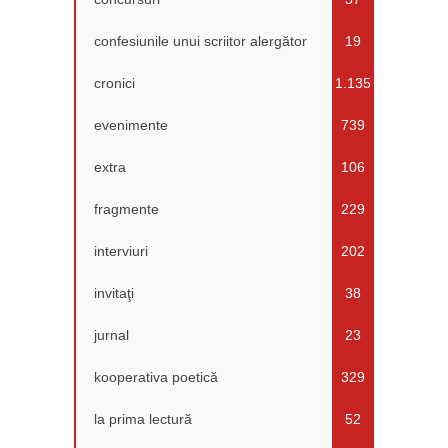
confesiunile unui scriitor alergător
19
cronici
1.135
evenimente
739
extra
106
fragmente
229
interviuri
202
invitaţi
38
jurnal
23
kooperativa poetică
329
la prima lectură
52