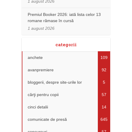
1 august 2026
Premiul Booker 2026: iată lista celor 13
romane rămase în cursă
1 august 2026
categorii
anchete
109
avanpremiere
92
bloggerii, despre site-urile lor
5
cărţi pentru copii
57
cinci detalii
14
comunicate de presă
645
concursuri
57