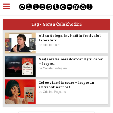
Tag - Goran Čolakhodžić
Alina Nelega, invitată la Festivalul
Literaturii...
de
citeste-ma.ro
Viaţa are valoare doar când ştii că o ai
– despre...
de
Constantin Piştea
Cel ce vine din soare – despre un
extraordinar poet...
de
Cristina Paşcanu