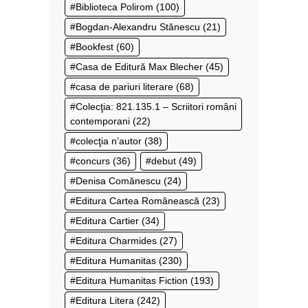
Biblioteca Polirom
(100)
Bogdan-Alexandru Stănescu
(21)
Bookfest
(60)
Casa de Editură Max Blecher
(45)
casa de pariuri literare
(68)
Colecţia: 821.135.1 – Scriitori români
contemporani
(22)
colecţia n’autor
(38)
concurs
(36)
debut
(49)
Denisa Comănescu
(24)
Editura Cartea Românească
(23)
Editura Cartier
(34)
Editura Charmides
(27)
Editura Humanitas
(230)
Editura Humanitas Fiction
(193)
Editura Litera
(242)