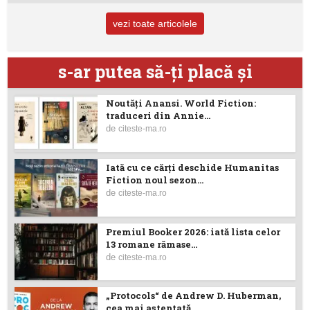
vezi toate articolele
s-ar putea să-ţi placă şi
Noutăţi Anansi. World Fiction:
traduceri din Annie...
de
citeste-ma.ro
Iată cu ce cărţi deschide Humanitas
Fiction noul sezon...
de
citeste-ma.ro
Premiul Booker 2026: iată lista celor
13 romane rămase...
de
citeste-ma.ro
„Protocols“ de Andrew D. Huberman,
cea mai așteptată...