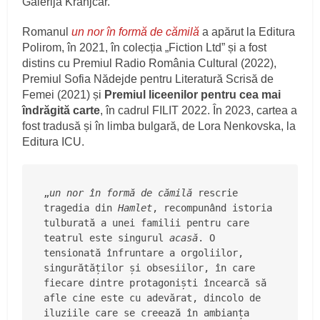
Galerija Kranjčar.
Romanul
un nor în formă de cămilă
a apărut la Editura
Polirom, în 2021, în colecția „Fiction Ltd” și a fost
distins cu Premiul Radio România Cultural (2022),
Premiul Sofia Nădejde pentru Literatură Scrisă de
Femei (2021) și
Premiul liceenilor pentru cea mai
îndrăgită carte
, în cadrul FILIT 2022. În 2023, cartea a
fost tradusă și în limba bulgară, de Lora Nenkovska, la
Editura ICU.
„
un nor în formă de cămilă
 rescrie 
tragedia din 
Hamlet
, recompunând istoria 
tulburată a unei familii pentru care 
teatrul este singurul 
acasă
. O 
tensionată înfruntare a orgoliilor, 
singurătăților și obsesiilor, în care 
fiecare dintre protagoniști încearcă să 
afle cine este cu adevărat, dincolo de 
iluziile care se creează în ambianța 