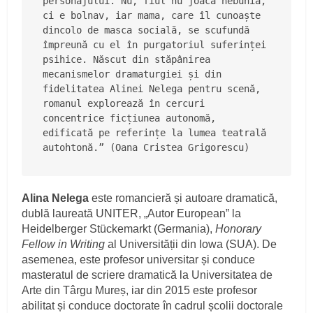
personajului. Nu, fiul nu joacă nebunia, 
ci e bolnav, iar mama, care îl cunoaște 
dincolo de masca socială, se scufundă 
împreună cu el în purgatoriul suferinței 
psihice. Născut din stăpânirea 
mecanismelor dramaturgiei și din 
fidelitatea Alinei Nelega pentru scenă, 
romanul explorează în cercuri 
concentrice ficțiunea autonomă, 
edificată pe referințe la lumea teatrală 
autohtonă.” (Oana Cristea Grigorescu)
Alina Nelega
este romancieră și autoare dramatică,
dublă laureată UNITER, „Autor European” la
Heidelberger Stückemarkt (Germania),
Honorary
Fellow in Writing
al Universității din Iowa (SUA). De
asemenea, este profesor universitar și conduce
masteratul de scriere dramatică la Universitatea de
Arte din Târgu Mureș, iar din 2015 este profesor
abilitat și conduce doctorate în cadrul școlii doctorale