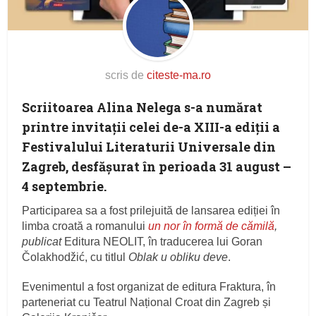
scris de
citeste-ma.ro
Scriitoarea Alina Nelega s-a numărat
printre invitații celei de-a XIII-a ediții a
Festivalului Literaturii Universale din
Zagreb, desfășurat în perioada 31 august –
4 septembrie.
Participarea sa a fost prilejuită de lansarea ediției în
limba croată a romanului
un nor în formă de cămilă
,
publicat
Editura NEOLIT, în traducerea lui Goran
Čolakhodžić, cu titlul
Oblak u obliku deve
.
Evenimentul a fost organizat de editura Fraktura, în
parteneriat cu Teatrul Național Croat din Zagreb și