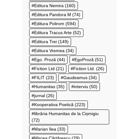
Editura Nemira
(160)
Editura Pandora M
(74)
Editura Polirom
(594)
Editura Tracus Arte
(52)
Editura Trei
(149)
Editura Vremea
(34)
Ego. Proză
(44)
EgoProză
(51)
Fiction Ltd
(21)
Fiction Ltd.
(26)
FILIT
(23)
Gaudeamus
(34)
Humanitas
(35)
interviu
(50)
jurnal
(26)
Kooperativa Poetică
(223)
librăria Humanitas de la Cișmigiu
(72)
Marian Ilea
(33)
Mircea Cărtărescu
(29)