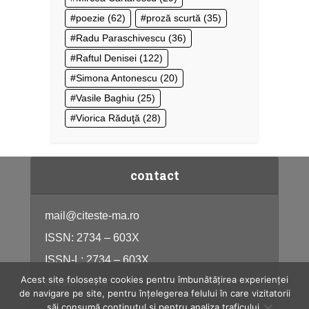
poezie
(62)
proză scurtă
(35)
Radu Paraschivescu
(36)
Raftul Denisei
(122)
Simona Antonescu
(20)
Vasile Baghiu
(25)
Viorica Răduţă
(28)
contact
mail@citeste-ma.ro
ISSN: 2734 – 603X
ISSN-L: 2734 – 603X
Acest site folosește cookies pentru îmbunătățirea experienței
citeste-ma.ro
de navigare pe site, pentru înțelegerea felului în care vizitatorii
săi consumă conținutul și pentru analiza traficului.