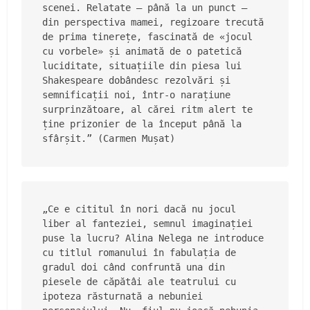
scenei. Relatate – până la un punct – 
din perspectiva mamei, regizoare trecută 
de prima tinerețe, fascinată de «jocul 
cu vorbele» și animată de o patetică 
luciditate, situațiile din piesa lui 
Shakespeare dobândesc rezolvări și 
semnificații noi, într-o narațiune 
surprinzătoare, al cărei ritm alert te 
ține prizonier de la început până la 
sfârșit.” (Carmen Mușat)
„Ce e cititul în nori dacă nu jocul 
liber al fanteziei, semnul imaginației 
puse la lucru? Alina Nelega ne introduce 
cu titlul romanului în fabulația de 
gradul doi când confruntă una din 
piesele de căpătâi ale teatrului cu 
ipoteza răsturnată a nebuniei 