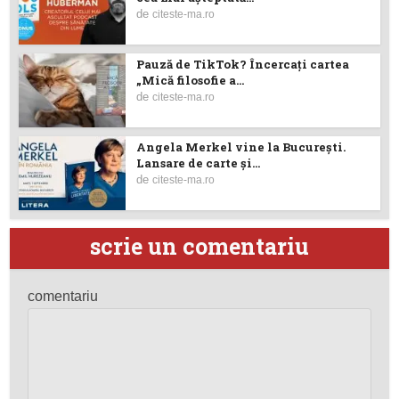
de
citeste-ma.ro
Pauză de TikTok? Încercaţi cartea
„Mică filosofie a...
de
citeste-ma.ro
Angela Merkel vine la București.
Lansare de carte şi...
de
citeste-ma.ro
scrie un comentariu
comentariu