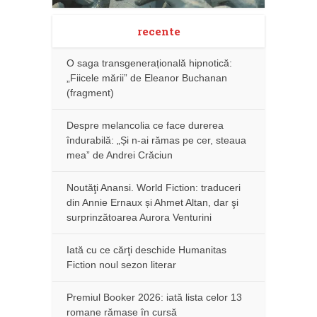
recente
O saga transgenerațională hipnotică:
„Fiicele mării” de Eleanor Buchanan
(fragment)
Despre melancolia ce face durerea
îndurabilă: „Și n-ai rămas pe cer, steaua
mea” de Andrei Crăciun
Noutăţi Anansi. World Fiction: traduceri
din Annie Ernaux și Ahmet Altan, dar şi
surprinzătoarea Aurora Venturini
Iată cu ce cărţi deschide Humanitas
Fiction noul sezon literar
Premiul Booker 2026: iată lista celor 13
romane rămase în cursă