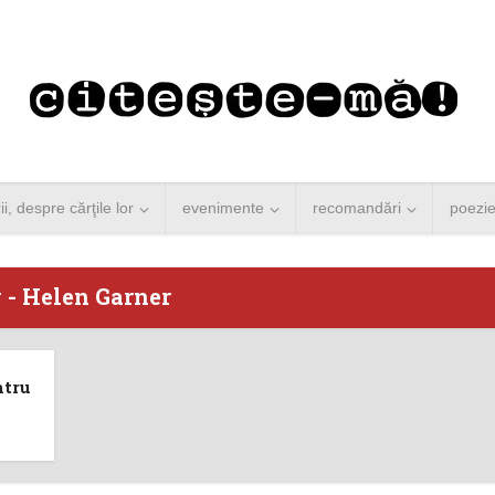
rii, despre cărţile lor
evenimente
recomandări
poezi
 - Helen Garner
 Merkel vine la
Concurs de reportaj
ntru
ști. Lansare de
literar pentru noile
carte şi...
generații...
 minute de citire
3 minute de citire