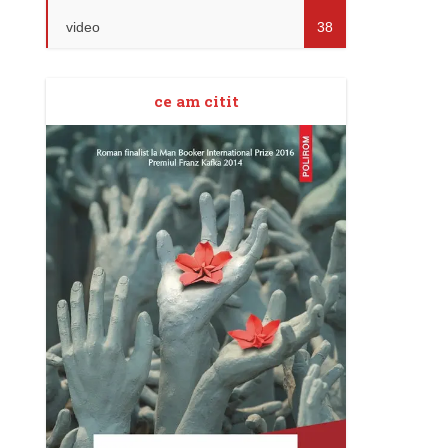
video
38
ce am citit