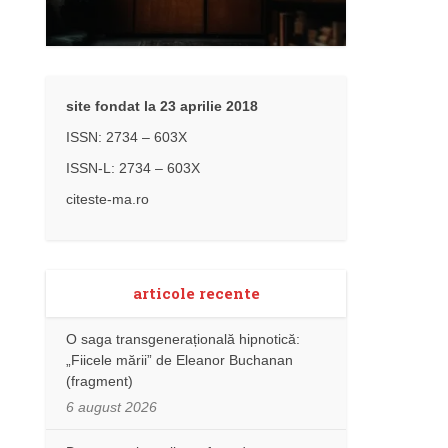
site fondat la 23 aprilie 2018
ISSN: 2734 – 603X
ISSN-L: 2734 – 603X
citeste-ma.ro
articole recente
O saga transgenerațională hipnotică:
„Fiicele mării” de Eleanor Buchanan
(fragment)
6 august 2026