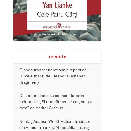
recente
O saga transgenerațională hipnotică:
„Fiicele mării” de Eleanor Buchanan
(fragment)
Despre melancolia ce face durerea
îndurabilă: „Și n-ai rămas pe cer, steaua
mea” de Andrei Crăciun
Noutăţi Anansi. World Fiction: traduceri
din Annie Ernaux și Ahmet Altan, dar şi