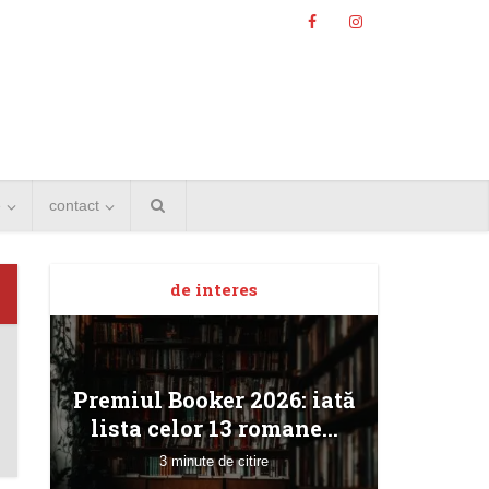
e
contact
de interes
Angela
Premiul Booker 2026: iată
Bucur
lista celor 13 romane...
3 minute de citire