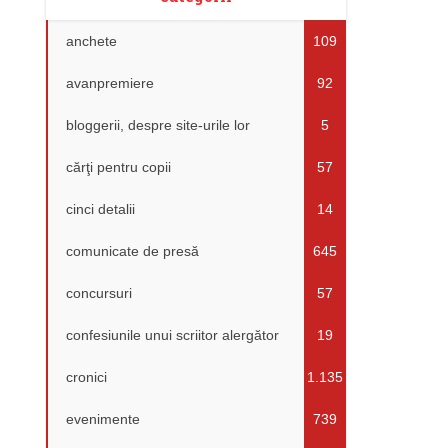
anchete
109
avanpremiere
92
bloggerii, despre site-urile lor
5
cărţi pentru copii
57
cinci detalii
14
comunicate de presă
645
concursuri
57
confesiunile unui scriitor alergător
19
cronici
1.135
evenimente
739