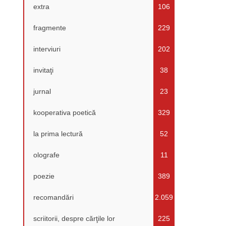
extra
106
fragmente
229
interviuri
202
invitaţi
38
jurnal
23
kooperativa poetică
329
la prima lectură
52
olografe
11
poezie
389
recomandări
2.059
scriitorii, despre cărţile lor
225