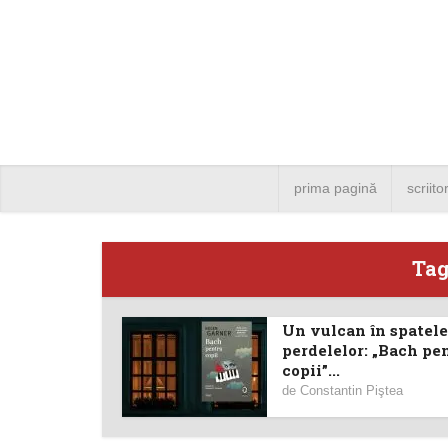
prima pagină
scriito
Tag
Un vulcan în spatele
Angela
perdelelor: „Bach pe
copii”...
Bucure
de
Constantin Piştea
4