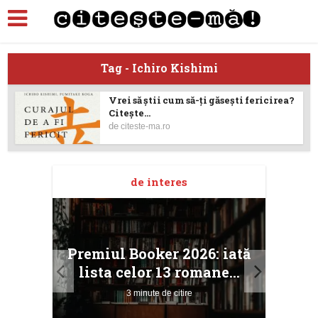
Tag - Ichiro Kishimi
Vrei să ştii cum să-ţi găseşti fericirea?
Citeşte...
de
citeste-ma.ro
de interes
taj
Ang
Premiul Booker 2026: iată
ile
Buc
lista celor 13 romane...
3 minute de citire