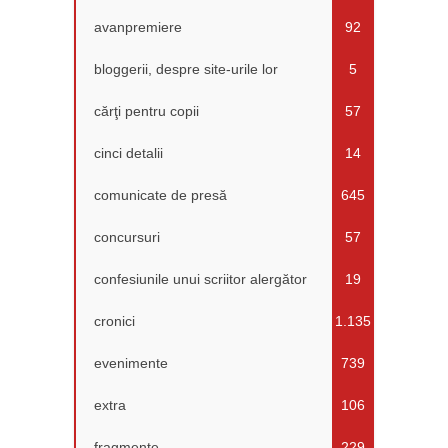
avanpremiere
92
bloggerii, despre site-urile lor
5
cărţi pentru copii
57
cinci detalii
14
comunicate de presă
645
concursuri
57
confesiunile unui scriitor alergător
19
cronici
1.135
evenimente
739
extra
106
fragmente
229