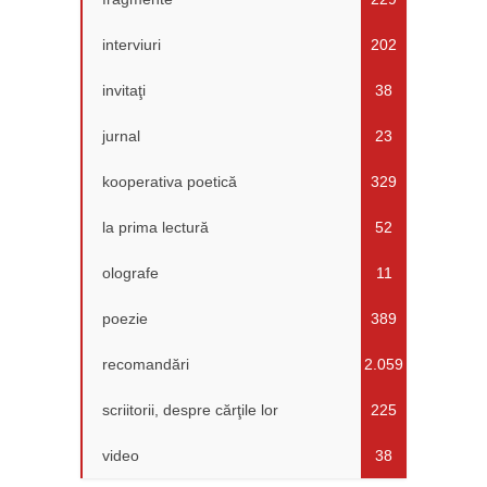
interviuri
202
invitaţi
38
jurnal
23
kooperativa poetică
329
la prima lectură
52
olografe
11
poezie
389
recomandări
2.059
scriitorii, despre cărţile lor
225
video
38