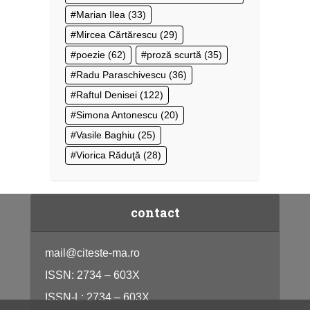
Marian Ilea
(33)
Mircea Cărtărescu
(29)
poezie
(62)
proză scurtă
(35)
Radu Paraschivescu
(36)
Raftul Denisei
(122)
Simona Antonescu
(20)
Vasile Baghiu
(25)
Viorica Răduţă
(28)
contact
mail@citeste-ma.ro
ISSN: 2734 – 603X
ISSN-L: 2734 – 603X