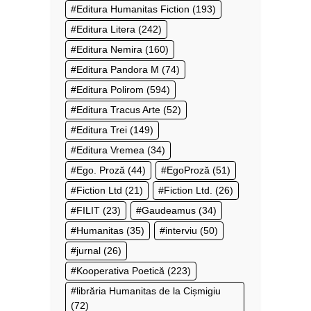
Editura Humanitas Fiction
(193)
Editura Litera
(242)
Editura Nemira
(160)
Editura Pandora M
(74)
Editura Polirom
(594)
Editura Tracus Arte
(52)
Editura Trei
(149)
Editura Vremea
(34)
Ego. Proză
(44)
EgoProză
(51)
Fiction Ltd
(21)
Fiction Ltd.
(26)
FILIT
(23)
Gaudeamus
(34)
Humanitas
(35)
interviu
(50)
jurnal
(26)
Kooperativa Poetică
(223)
librăria Humanitas de la Cișmigiu
(72)