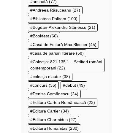
anchetă
(77)
Andreea Răsuceanu
(27)
Biblioteca Polirom
(100)
Bogdan-Alexandru Stănescu
(21)
Bookfest
(60)
Casa de Editură Max Blecher
(45)
casa de pariuri literare
(68)
Colecţia: 821.135.1 – Scriitori români
contemporani
(22)
colecţia n’autor
(38)
concurs
(36)
debut
(49)
Denisa Comănescu
(24)
Editura Cartea Românească
(23)
Editura Cartier
(34)
Editura Charmides
(27)
Editura Humanitas
(230)