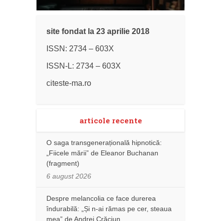
site fondat la 23 aprilie 2018
ISSN: 2734 – 603X
ISSN-L: 2734 – 603X
citeste-ma.ro
articole recente
O saga transgenerațională hipnotică:
„Fiicele mării” de Eleanor Buchanan
(fragment)
6 august 2026
Despre melancolia ce face durerea
îndurabilă: „Și n-ai rămas pe cer, steaua
mea” de Andrei Crăciun