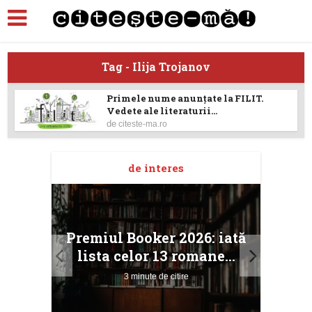
Tag - Ilija Trojanov
Primele nume anunțate la FILIT.
Vedete ale literaturii...
de
citeste-ma.ro
de interes
taj
Ang
Premiul Booker 2026: iată
ile
Buc
lista celor 13 romane...
3 minute de citire