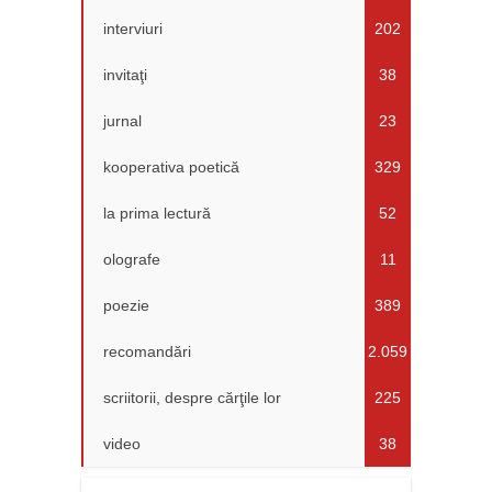
interviuri
202
invitaţi
38
jurnal
23
kooperativa poetică
329
la prima lectură
52
olografe
11
poezie
389
recomandări
2.059
scriitorii, despre cărţile lor
225
video
38