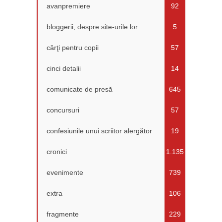
avanpremiere
92
bloggerii, despre site-urile lor
5
cărţi pentru copii
57
cinci detalii
14
comunicate de presă
645
concursuri
57
confesiunile unui scriitor alergător
19
cronici
1.135
evenimente
739
extra
106
fragmente
229