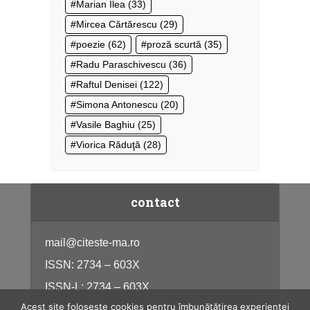
Marian Ilea
(33)
Mircea Cărtărescu
(29)
poezie
(62)
proză scurtă
(35)
Radu Paraschivescu
(36)
Raftul Denisei
(122)
Simona Antonescu
(20)
Vasile Baghiu
(25)
Viorica Răduţă
(28)
contact
mail@citeste-ma.ro
ISSN: 2734 – 603X
ISSN-L: 2734 – 603X
Acest site folosește cookies pentru îmbunătățirea experienței
citeste-ma.ro