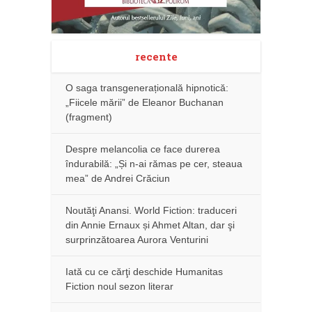
recente
O saga transgenerațională hipnotică:
„Fiicele mării” de Eleanor Buchanan
(fragment)
Despre melancolia ce face durerea
îndurabilă: „Și n-ai rămas pe cer, steaua
mea” de Andrei Crăciun
Noutăţi Anansi. World Fiction: traduceri
din Annie Ernaux și Ahmet Altan, dar şi
surprinzătoarea Aurora Venturini
Iată cu ce cărţi deschide Humanitas
Fiction noul sezon literar