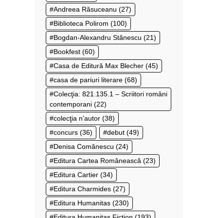
Andreea Răsuceanu
(27)
Biblioteca Polirom
(100)
Bogdan-Alexandru Stănescu
(21)
Bookfest
(60)
Casa de Editură Max Blecher
(45)
casa de pariuri literare
(68)
Colecţia: 821.135.1 – Scriitori români
contemporani
(22)
colecţia n’autor
(38)
concurs
(36)
debut
(49)
Denisa Comănescu
(24)
Editura Cartea Românească
(23)
Editura Cartier
(34)
Editura Charmides
(27)
Editura Humanitas
(230)
Editura Humanitas Fiction
(193)