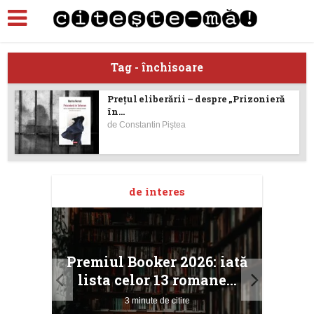
Tag - închisoare
Preţul eliberării – despre „Prizonieră
în...
de
Constantin Piştea
de interes
taj
Ang
Premiul Booker 2026: iată
ile
Buc
lista celor 13 romane...
3 minute de citire