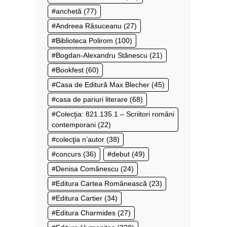
anchetă
(77)
Andreea Răsuceanu
(27)
Biblioteca Polirom
(100)
Bogdan-Alexandru Stănescu
(21)
Bookfest
(60)
Casa de Editură Max Blecher
(45)
casa de pariuri literare
(68)
Colecţia: 821.135.1 – Scriitori români
contemporani
(22)
colecţia n’autor
(38)
concurs
(36)
debut
(49)
Denisa Comănescu
(24)
Editura Cartea Românească
(23)
Editura Cartier
(34)
Editura Charmides
(27)