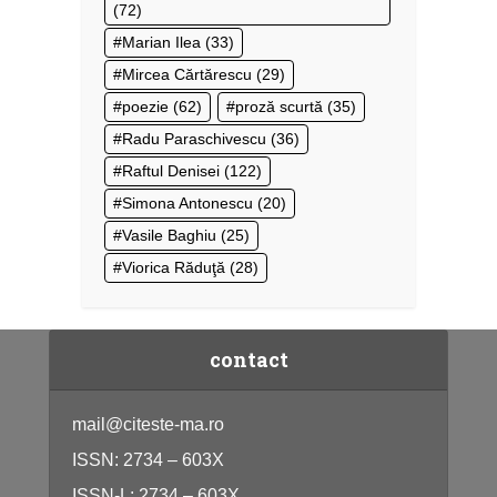
(72)
Marian Ilea
(33)
Mircea Cărtărescu
(29)
poezie
(62)
proză scurtă
(35)
Radu Paraschivescu
(36)
Raftul Denisei
(122)
Simona Antonescu
(20)
Vasile Baghiu
(25)
Viorica Răduţă
(28)
contact
mail@citeste-ma.ro
ISSN: 2734 – 603X
ISSN-L: 2734 – 603X