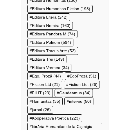
Editura Humanitas
(230)
Editura Humanitas Fiction
(193)
Editura Litera
(242)
Editura Nemira
(160)
Editura Pandora M
(74)
Editura Polirom
(594)
Editura Tracus Arte
(52)
Editura Trei
(149)
Editura Vremea
(34)
Ego. Proză
(44)
EgoProză
(51)
Fiction Ltd
(21)
Fiction Ltd.
(26)
FILIT
(23)
Gaudeamus
(34)
Humanitas
(35)
interviu
(50)
jurnal
(26)
Kooperativa Poetică
(223)
librăria Humanitas de la Cișmigiu