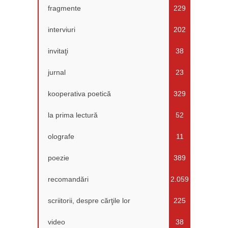
fragmente
229
interviuri
202
invitaţi
38
jurnal
23
kooperativa poetică
329
la prima lectură
52
olografe
11
poezie
389
recomandări
2.059
scriitorii, despre cărţile lor
225
video
38