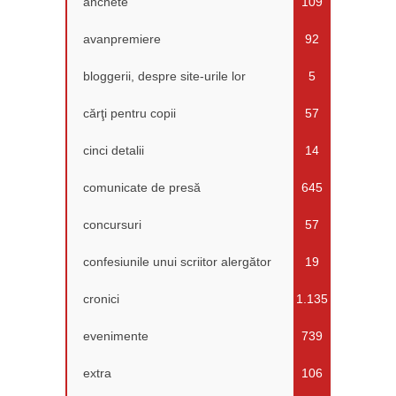
anchete
109
avanpremiere
92
bloggerii, despre site-urile lor
5
cărţi pentru copii
57
cinci detalii
14
comunicate de presă
645
concursuri
57
confesiunile unui scriitor alergător
19
cronici
1.135
evenimente
739
extra
106