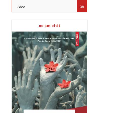
video
38
ce am citit