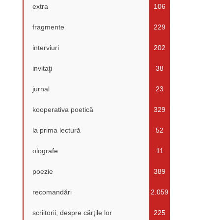
extra
106
fragmente
229
interviuri
202
invitaţi
38
jurnal
23
kooperativa poetică
329
la prima lectură
52
olografe
11
poezie
389
recomandări
2.059
scriitorii, despre cărţile lor
225