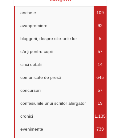
anchete
109
avanpremiere
92
bloggerii, despre site-urile lor
5
cărţi pentru copii
57
cinci detalii
14
comunicate de presă
645
concursuri
57
confesiunile unui scriitor alergător
19
cronici
1.135
evenimente
739