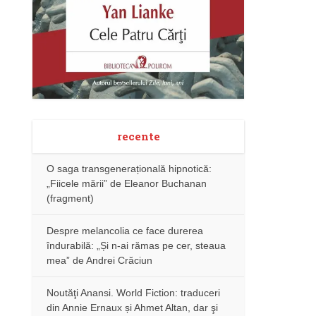
recente
O saga transgenerațională hipnotică:
„Fiicele mării” de Eleanor Buchanan
(fragment)
Despre melancolia ce face durerea
îndurabilă: „Și n-ai rămas pe cer, steaua
mea” de Andrei Crăciun
Noutăţi Anansi. World Fiction: traduceri
din Annie Ernaux și Ahmet Altan, dar şi