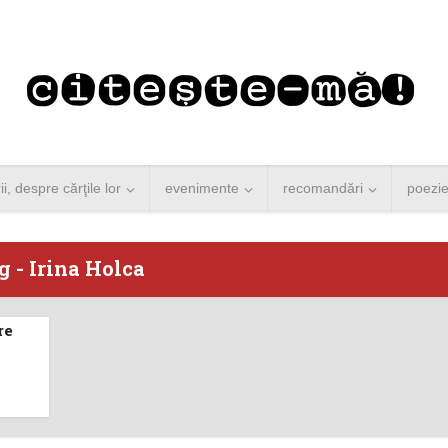
rii, despre cărţile lor
evenimente
recomandări
poezi
g - Irina Holca
re
 Merkel vine la
Concurs de reportaj
ști. Lansare de
literar pentru noile
carte şi...
generații...
 minute de citire
3 minute de citire