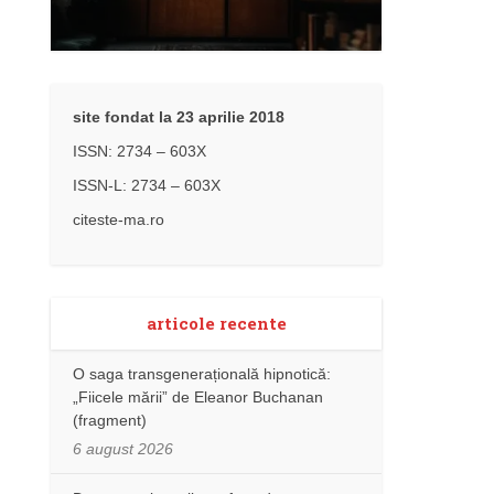
site fondat la 23 aprilie 2018
ISSN: 2734 – 603X
ISSN-L: 2734 – 603X
citeste-ma.ro
articole recente
O saga transgenerațională hipnotică:
„Fiicele mării” de Eleanor Buchanan
(fragment)
6 august 2026