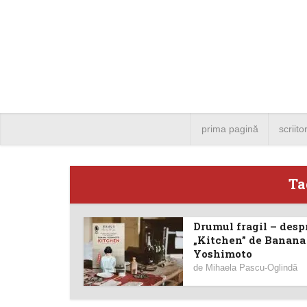
prima pagină
scriito
Ta
Drumul fragil – desp
Angela
„Kitchen” de Banana
Yoshimoto
Bucure
de
Mihaela Pascu-Oglindă
4