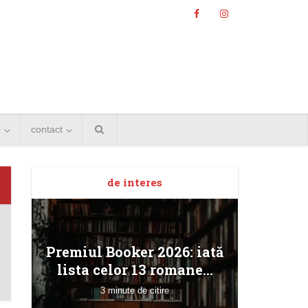
e
contact
de interes
Angela
Premiul Booker 2026: iată
Bucur
lista celor 13 romane...
3 minute de citire