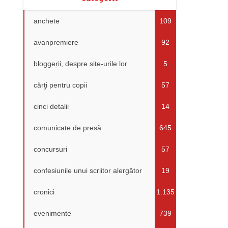
anchete
109
avanpremiere
92
bloggerii, despre site-urile lor
5
cărţi pentru copii
57
cinci detalii
14
comunicate de presă
645
concursuri
57
confesiunile unui scriitor alergător
19
cronici
1.135
evenimente
739