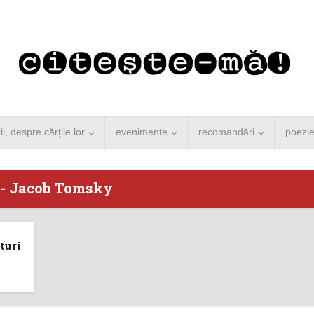
rii, despre cărţile lor
evenimente
recomandări
poezi
 - Jacob Tomsky
 Merkel vine la
Concurs de reportaj
turi
ști. Lansare de
literar pentru noile
carte şi...
generații...
 minute de citire
3 minute de citire