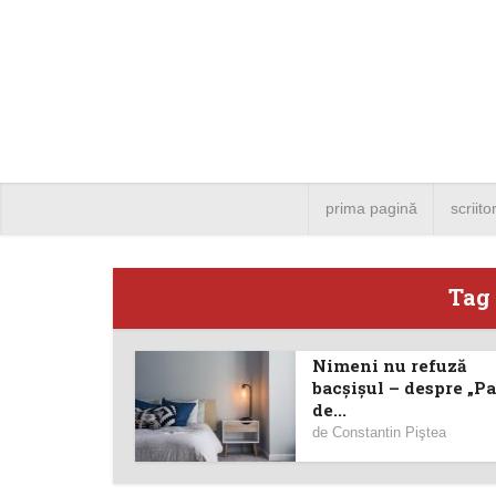
prima pagină
scriito
Tag
Nimeni nu refuză
Angela
bacşişul – despre „Pa
de...
Bucure
de
Constantin Piştea
4