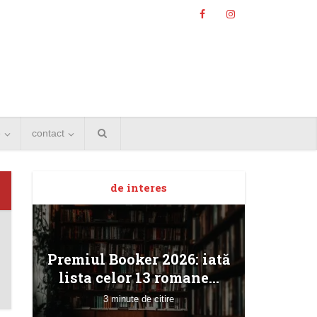
e
contact
Angela
de interes
Bucur
Premiul Booker 2026: iată
lista celor 13 romane...
3 minute de citire