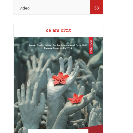
video
38
ce am citit