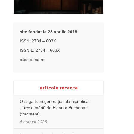
site fondat la 23 aprilie 2018
ISSN: 2734 – 603X
ISSN-L: 2734 – 603X
citeste-ma.ro
articole recente
O saga transgenerațională hipnotică:
„Fiicele mării” de Eleanor Buchanan
(fragment)
6 august 2026