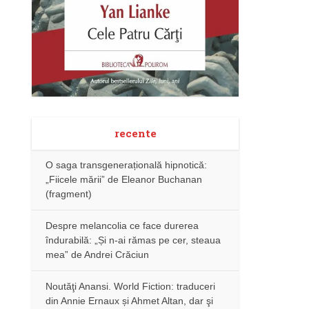
recente
O saga transgenerațională hipnotică:
„Fiicele mării” de Eleanor Buchanan
(fragment)
Despre melancolia ce face durerea
îndurabilă: „Și n-ai rămas pe cer, steaua
mea” de Andrei Crăciun
Noutăţi Anansi. World Fiction: traduceri
din Annie Ernaux și Ahmet Altan, dar şi