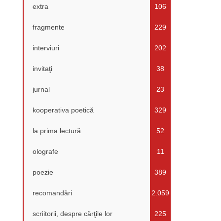
extra
106
fragmente
229
interviuri
202
invitaţi
38
jurnal
23
kooperativa poetică
329
la prima lectură
52
olografe
11
poezie
389
recomandări
2.059
scriitorii, despre cărţile lor
225