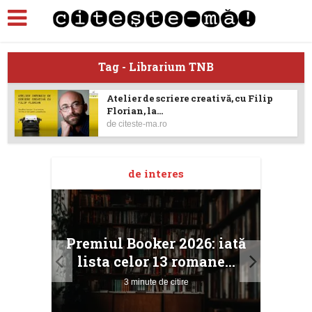
Tag - Librarium TNB
Atelier de scriere creativă, cu Filip
Florian, la...
de
citeste-ma.ro
de interes
taj
Ang
Premiul Booker 2026: iată
ile
Buc
lista celor 13 romane...
3 minute de citire