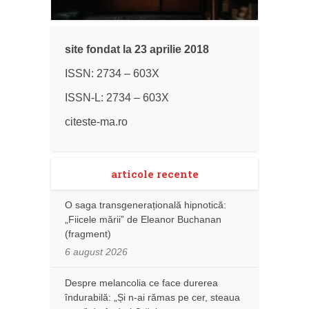
site fondat la 23 aprilie 2018
ISSN: 2734 – 603X
ISSN-L: 2734 – 603X
citeste-ma.ro
articole recente
O saga transgenerațională hipnotică:
„Fiicele mării” de Eleanor Buchanan
(fragment)
6 august 2026
Despre melancolia ce face durerea
îndurabilă: „Și n-ai rămas pe cer, steaua