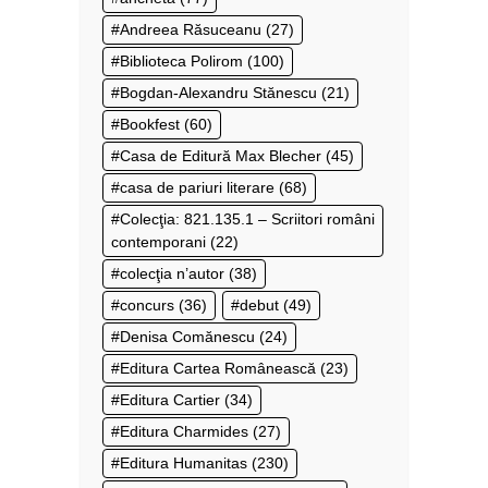
Andreea Răsuceanu
(27)
Biblioteca Polirom
(100)
Bogdan-Alexandru Stănescu
(21)
Bookfest
(60)
Casa de Editură Max Blecher
(45)
casa de pariuri literare
(68)
Colecţia: 821.135.1 – Scriitori români
contemporani
(22)
colecţia n’autor
(38)
concurs
(36)
debut
(49)
Denisa Comănescu
(24)
Editura Cartea Românească
(23)
Editura Cartier
(34)
Editura Charmides
(27)
Editura Humanitas
(230)