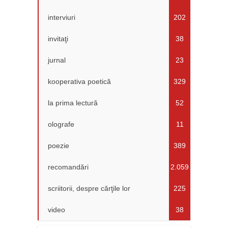
interviuri
202
invitaţi
38
jurnal
23
kooperativa poetică
329
la prima lectură
52
olografe
11
poezie
389
recomandări
2.059
scriitorii, despre cărţile lor
225
video
38