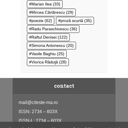
Marian Ilea
(33)
Mircea Cărtărescu
(29)
poezie
(62)
proză scurtă
(35)
Radu Paraschivescu
(36)
Raftul Denisei
(122)
Simona Antonescu
(20)
Vasile Baghiu
(25)
Viorica Răduţă
(28)
contact
mail@citeste-ma.ro
ISSN: 2734 – 603X
ISSN-L: 2734 – 603X