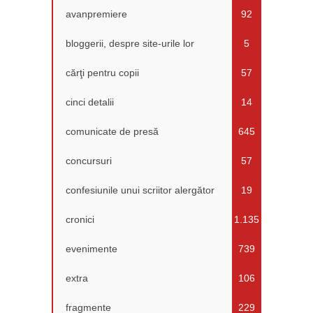
avanpremiere
92
bloggerii, despre site-urile lor
5
cărţi pentru copii
57
cinci detalii
14
comunicate de presă
645
concursuri
57
confesiunile unui scriitor alergător
19
cronici
1.135
evenimente
739
extra
106
fragmente
229