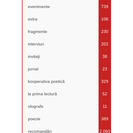
evenimente
739
extra
106
fragmente
230
interviuri
202
invitaţi
38
jurnal
23
kooperativa poetică
329
la prima lectură
52
olografe
11
poezie
389
recomandări
2.060