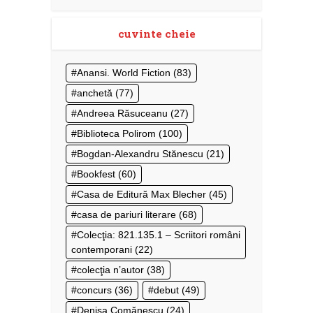
cuvinte cheie
Anansi. World Fiction
(83)
anchetă
(77)
Andreea Răsuceanu
(27)
Biblioteca Polirom
(100)
Bogdan-Alexandru Stănescu
(21)
Bookfest
(60)
Casa de Editură Max Blecher
(45)
casa de pariuri literare
(68)
Colecţia: 821.135.1 – Scriitori români
contemporani
(22)
colecţia n’autor
(38)
concurs
(36)
debut
(49)
Denisa Comănescu
(24)