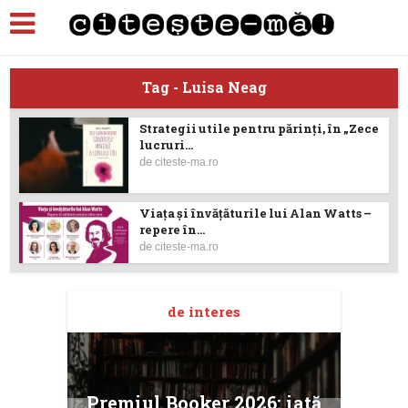
Tag - Luisa Neag
Strategii utile pentru părinți, în „Zece
lucruri...
de
citeste-ma.ro
Viaţa şi învăţăturile lui Alan Watts –
repere în...
de
citeste-ma.ro
de interes
taj
Ang
Premiul Booker 2026: iată