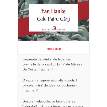
recente
Legănate de vânt și de legende:
„Femeile de la capătul lumii” de Mélissa
Da Costa (fragment)
O saga transgenerațională hipnotică:
„Fiicele mării” de Eleanor Buchanan
(fragment)
Despre melancolia ce face durerea
îndurabilă: „Și n-ai rămas pe cer, steaua