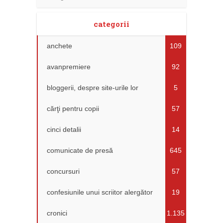
categorii
anchete
109
avanpremiere
92
bloggerii, despre site-urile lor
5
cărţi pentru copii
57
cinci detalii
14
comunicate de presă
645
concursuri
57
confesiunile unui scriitor alergător
19
cronici
1.135