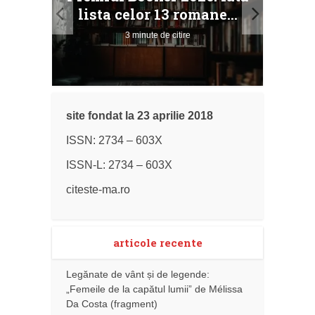
ile
Buc
lista celor 13 romane...
3 minute de citire
site fondat la 23 aprilie 2018
ISSN: 2734 – 603X
ISSN-L: 2734 – 603X
citeste-ma.ro
articole recente
Legănate de vânt și de legende:
„Femeile de la capătul lumii” de Mélissa
Da Costa (fragment)