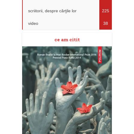
scriitorii, despre cărţile lor
225
video
38
ce am citit