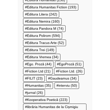
Editura Humanitas
(230)
Editura Humanitas Fiction
(193)
Editura Litera
(242)
Editura Nemira
(160)
Editura Pandora M
(74)
Editura Polirom
(594)
Editura Tracus Arte
(52)
Editura Trei
(149)
Editura Vremea
(34)
Ego. Proză
(44)
EgoProză
(51)
Fiction Ltd
(21)
Fiction Ltd.
(26)
FILIT
(23)
Gaudeamus
(34)
Humanitas
(35)
interviu
(50)
jurnal
(26)
Kooperativa Poetică
(223)
librăria Humanitas de la Cișmigiu