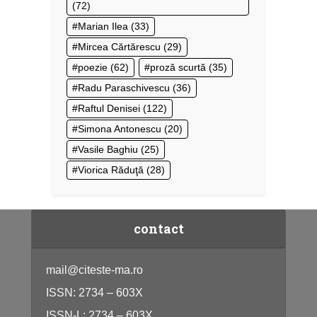
(72)
Marian Ilea
(33)
Mircea Cărtărescu
(29)
poezie
(62)
proză scurtă
(35)
Radu Paraschivescu
(36)
Raftul Denisei
(122)
Simona Antonescu
(20)
Vasile Baghiu
(25)
Viorica Răduţă
(28)
contact
mail@citeste-ma.ro
ISSN: 2734 – 603X
ISSN-L: 2734 – 603X