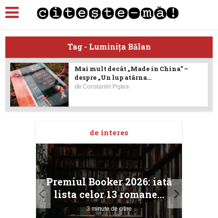
Tag - Luminiţa Bălan
Mai mult decât „Made in China” –
despre „Un lup atârna...
de
Constantin Piştea
de interes
taj
Ang
Premiul Booker 2026: iată
ile
Buc
lista celor 13 romane...
3 minute de citire