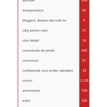
anchete
109
avanpremiere
92
bloggerii, despre site-urile lor
5
cărţi pentru copii
57
cinci detalii
14
comunicate de presă
645
concursuri
57
confesiunile unui scriitor alergător
19
cronici
1.135
evenimente
739
extra
106