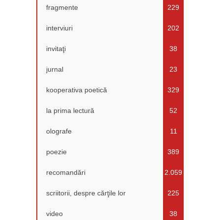
fragmente
229
interviuri
202
invitaţi
38
jurnal
23
kooperativa poetică
329
la prima lectură
52
olografe
11
poezie
389
recomandări
2.059
scriitorii, despre cărţile lor
225
video
38