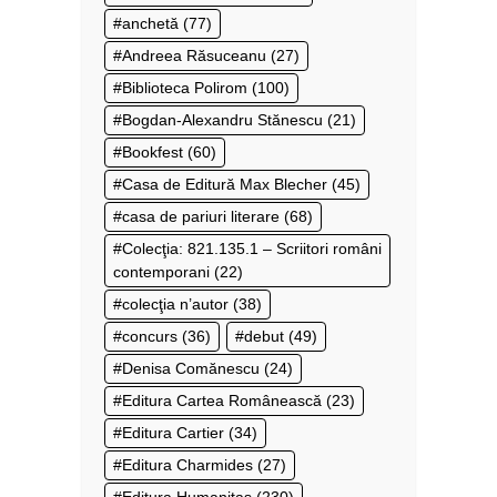
anchetă
(77)
Andreea Răsuceanu
(27)
Biblioteca Polirom
(100)
Bogdan-Alexandru Stănescu
(21)
Bookfest
(60)
Casa de Editură Max Blecher
(45)
casa de pariuri literare
(68)
Colecţia: 821.135.1 – Scriitori români
contemporani
(22)
colecţia n’autor
(38)
concurs
(36)
debut
(49)
Denisa Comănescu
(24)
Editura Cartea Românească
(23)
Editura Cartier
(34)
Editura Charmides
(27)